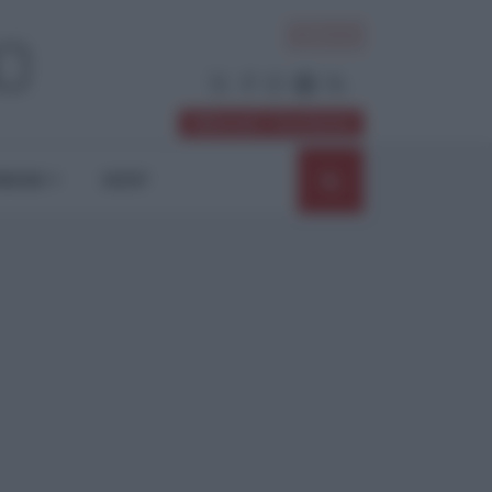
ACCEDI
Abbonati / Sostienici
NIONI
SHOP