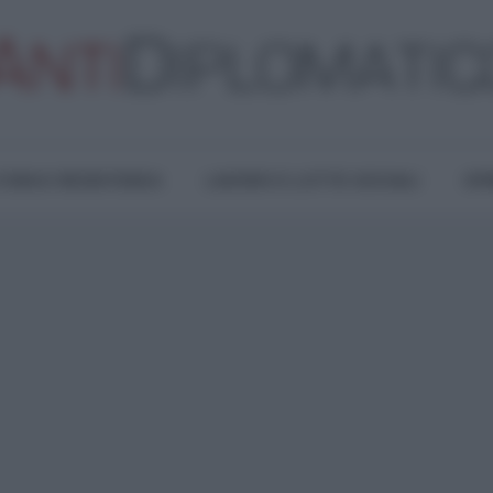
TURA E RESISTENZA
LAVORO E LOTTE SOCIALI
OPI