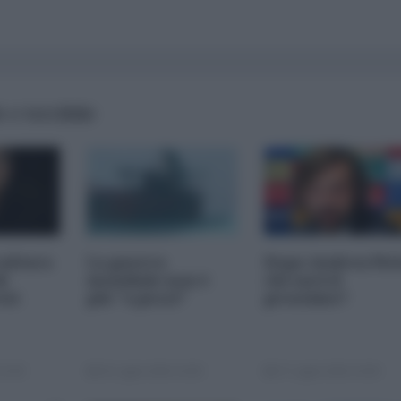
 e terribile
cultura
La guerra
Dopo Andrea Pir
i
mondiale non è
chi sarà il
esi
più "a pezzi"
prossimo?
15:00
29 Luglio 2026 10:00
27 Luglio 2026 10:00