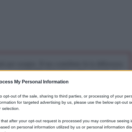
iti per sempre. Il tuo contributo fa la differenza:
mazione. L'ANTIDIPLOMATICO SEI ANCHE TU!
ocess My Personal Information
a 5€
Dona 15€
Scegli importo
to opt-out of the sale, sharing to third parties, or processing of your per
formation for targeted advertising by us, please use the below opt-out s
 selection.
ntrario rispetto a tutto quello che Mario Draghi fa o
 that after your opt-out request is processed you may continue seeing i
te...), tuttavia la sua chiusura all'esportazione del
ased on personal information utilized by us or personal information dis
nce. E non mi convince perché si tratta di una scelta