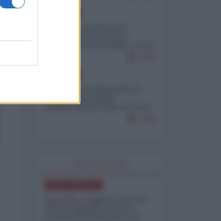
EUROPA
Mosca: le esercitazioni
nucleari di Germania e
Francia sono il preludio a una
guerra contro la Russia
7538
EUROPA
Petro accusa Netanyahu di
essere responsabile
"dell'invasione civile di Ceuta
da parte dei marocchini"
7148
WORLD AFFAIRS
NORD-AMERICA
Iran-USA, scoppia il caso dei
dati manipolati: il nuovo
metodo del Pentagono per