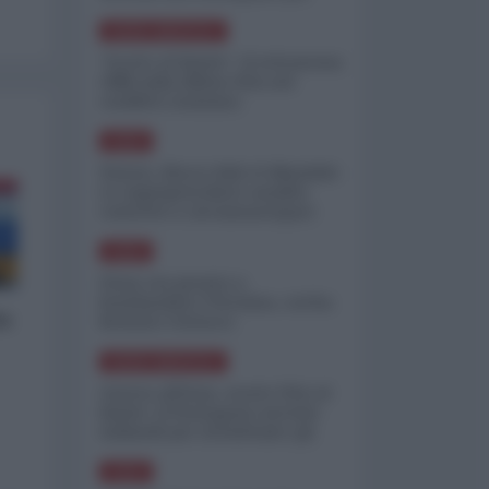
minimizzare le perdite
NORD-AMERICA
"Scorte al limite": il retroscena
CNN sulla difesa USA nel
conflitto iraniano
ASIA
Yemen, blocco Bab el-Mandab:
Le superpetroliere saudite
costrette a circumnavigare
l'Africa
ASIA
l'Iran era pronto a
bombardare l'Ucraina, cos'ha
lo
fermato l'attacco
NORD-AMERICA
Guerra all'Iran, scorte USA al
limite: il Pentagono investe
miliardi per ricostituire gli
arsenali
ASIA