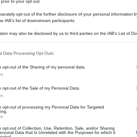
 prior to your opt-out.
ontraddizione capitalistica che ha generato le
rtizione delle dosi anti covid.
rately opt-out of the further disclosure of your personal information by
he IAB’s list of downstream participants.
vranismo vaccinale". Si tratta di un'idiozia senza
tion may also be disclosed by us to third parties on the IAB’s List of 
 nome di un umanitarismo sciocco, senza il senso
 that may further disclose it to other third parties.
 a appello alla "buona volontà dei potenti". Draghi non
sta parola voglia dire qualcosa), ma come tutti i
 that this website/app uses one or more Google services and may gath
l Data Processing Opt Outs
 agisce dentro lo spartito suonato dal grande
including but not limited to your visit or usage behaviour. You may click 
a competizione tra stati. La sua risposta è insomma
 to Google and its third-party tags to use your data for below specifi
o opt-out of the Sharing of my personal data.
ogle consent section.
à che gli offre il contesto delineato dall'economia di
In
o opt-out of the Sale of my Personal Data.
ciente. Occorre infatti uscire dalla guerra per gli
In
 promuovere una produzione su scala globale al di
 ci si salva se non si vaccina tutto il globo, data
to opt-out of processing my Personal Data for Targeted
ing.
 di mutare. Occorre allora soppiantare l'industria
In
 controllo della produzione del vaccino alle istituzioni
o opt-out of Collection, Use, Retention, Sale, and/or Sharing
ella buona volontà bisogna insomma sostituire un
ersonal Data that Is Unrelated with the Purposes for which it
ssi particolari del capitale ponendo limiti concreti
lected.