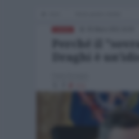
Home
Mondo grande e terribile
05 Marzo 2021 16:00
EUROPA
Perché il "sovr
Draghi è un'idi
Paolo Desogus
2711