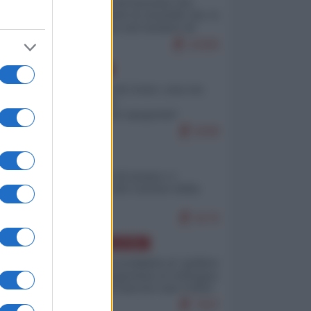
La mappa di Eurostat che
smonta tutte le storielle che vi
raccontano sul turismo di
massa
10356
EUROPA
Invasione di Ceuta: cosa sta
accadendo
nell'enclave spagnola?
9299
ITALIA
Il turismo di massa e i
"risvegli" del Corriere della
sera
9176
AMERICA LATINA
Dalla Convertibilità al "grillete
fiscal": l'Argentina si consegna
ai mercati (ancora una volta)
7937