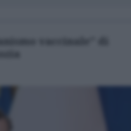
anismo vaccinale" di
ozia