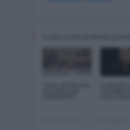
Le più recenti da Mondo grande
Ceuta, perché non
La grande 
mi aspetto più
contadina d
nulla dall'UE
Franco Bar
02 Agosto 2026 16:00
31 Luglio 2026 