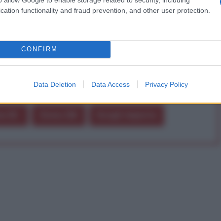
a alla nostra Lunga Marcia.
cation functionality and fraud prevention, and other user protection.
Abbonati!
CONFIRM
Data Deletion
Data Access
Privacy Policy
pure effettua una donazione
a 5€
Dona 15€
Scegli importo