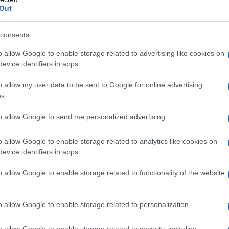
Out
consents
tti anche una battaglia contro il capitale. Se non si
ccombe.
o allow Google to enable storage related to advertising like cookies on
evice identifiers in apps.
o allow my user data to be sent to Google for online advertising
s.
etteratura italiana contemporanea alla Sorbonne Université,
lini. Teoria del segno e del cinema
per Quodlibet.
to allow Google to send me personalized advertising.
o allow Google to enable storage related to analytics like cookies on
evice identifiers in apps.
ATTENZIONE!
o allow Google to enable storage related to functionality of the website
r reagire alla dittatura degli algoritmi.
iDiplomatico lede un tuo diritto fondamentale.
o allow Google to enable storage related to personalization.
a vera informazione pluralista.
o allow Google to enable storage related to security, including