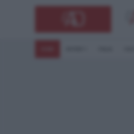
HOME
ESTERI
ITALIA
CUL