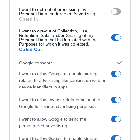
Quali sarebbero le “vittorie ucraine” decantate dai
use your data for below specified purposes in below Google
I want to opt-out of processing my
media italici?
consent section.
Personal Data for Targeted Advertising.
10195
Opted In
I want to opt-out of Collection, Use,
EUROPA
Retention, Sale, and/or Sharing of my
Invasione di Ceuta: cosa sta accadendo
Personal Data that Is Unrelated with the
nell'enclave spagnola?
Purposes for which it was collected.
Opted Out
9210
Google consents
EUROPA
Quando il figlio di Netanyahu incitava
I want to allow Google to enable storage
"l'occupazione musulmana" di Ceuta e Melilla
related to advertising like cookies on web or
8471
device identifiers in apps.
AMERICA LATINA
I want to allow my user data to be sent to
Dalla Convertibilità al "grillete fiscal": l'Argentina si
Google for online advertising purposes.
consegna ai mercati (ancora una volta)
I want to allow Google to send me
7800
personalized advertising.
NORD-AMERICA
I want to allow Google to enable storage
Il "mistero" dei numeri: il governo Usa minimizza le