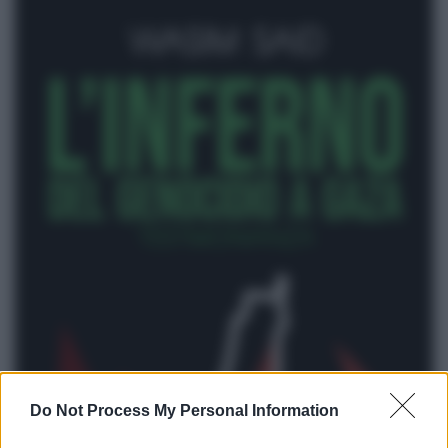
Do Not Process My Personal Information