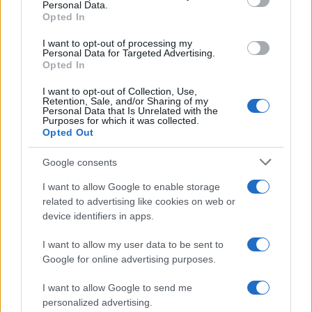
Personal Data.
not limited to your visit or usage behaviour. You may click to
intelligente
Opted In
grant or deny consent to Google and its third-party tags to
30 Luglio 2026 09:00
use your data for below specified purposes in below Google
I want to opt-out of processing my
consent section.
Personal Data for Targeted Advertising.
Opted In
I want to opt-out of Collection, Use,
#
LA
BELT
AND
ROAD
INITIATIVE
Retention, Sale, and/or Sharing of my
Personal Data that Is Unrelated with the
Purposes for which it was collected.
Opted Out
Google consents
I want to allow Google to enable storage
related to advertising like cookies on web or
device identifiers in apps.
Yunnan: Dove il tè incontra il caffè e la
macadamia profuma di futuro
I want to allow my user data to be sent to
Google for online advertising purposes.
27 Ottobre 2025 10:00
I want to allow Google to send me
personalized advertising.