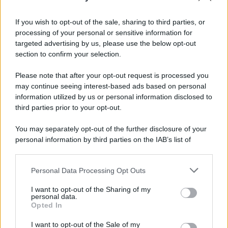
If you wish to opt-out of the sale, sharing to third parties, or
processing of your personal or sensitive information for
targeted advertising by us, please use the below opt-out
La governance cinese vista dai
section to confirm your selection.
rappresentanti italiani e la visione dello
sviluppo comune sino-italiano
Please note that after your opt-out request is processed you
06 Agosto 2026 08:00
may continue seeing interest-based ads based on personal
information utilized by us or personal information disclosed to
third parties prior to your opt-out.
#
SCELTI
DAL
PEOPLE'S
DAILY
You may separately opt-out of the further disclosure of your
personal information by third parties on the IAB’s list of
downstream participants.
Personal Data Processing Opt Outs
This information may also be disclosed by us to third parties
on the IAB’s List of Downstream Participants that may further
I want to opt-out of the Sharing of my
disclose it to other third parties.
personal data.
Opted In
Please note that this website/app uses one or more Google
services and may gather and store information including but
I want to opt-out of the Sale of my
Registro di ispezione di un drone