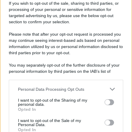
If you wish to opt-out of the sale, sharing to third parties, or
processing of your personal or sensitive information for
Come finirebbe una guerra tra UE e
targeted advertising by us, please use the below opt-out
Russia? Tre scenari per il 2030 (e le
section to confirm your selection.
alternative alla linea dura)
Please note that after your opt-out request is processed you
20 Luglio 2026 10:00
may continue seeing interest-based ads based on personal
information utilized by us or personal information disclosed to
third parties prior to your opt-out.
#
EDITORIALI
You may separately opt-out of the further disclosure of your
personal information by third parties on the IAB’s list of
downstream participants.
Personal Data Processing Opt Outs
This information may also be disclosed by us to third parties
on the IAB’s List of Downstream Participants that may further
I want to opt-out of the Sharing of my
disclose it to other third parties.
personal data.
Opted In
Please note that this website/app uses one or more Google
services and may gather and store information including but
Cina, Russia e Iran, io ve l’avevo detto (di
I want to opt-out of the Sale of my
Personal Data.
not limited to your visit or usage behaviour. You may click to
Vito Petrocelli)
Opted In
grant or deny consent to Google and its third-party tags to