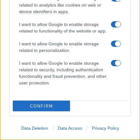
related to analytics like cookies on web or
device identifiers in apps.
di Fabrizio Verde
I want to allow Google to enable storage
related to functionality of the website or app.
I want to allow Google to enable storage
Dalla Convertibilità al "grillete fiscal":
related to personalization.
l'Argentina si consegna ai mercati (ancora
una volta)
I want to allow Google to enable storage
related to security, including authentication
01 Agosto 2026 19:07
functionality and fraud prevention, and other
user protection.
#
ECONOMIA
E
DINTORNI
CONFIRM
di Giuseppe Masala
Data Deletion
Data Access
Privacy Policy