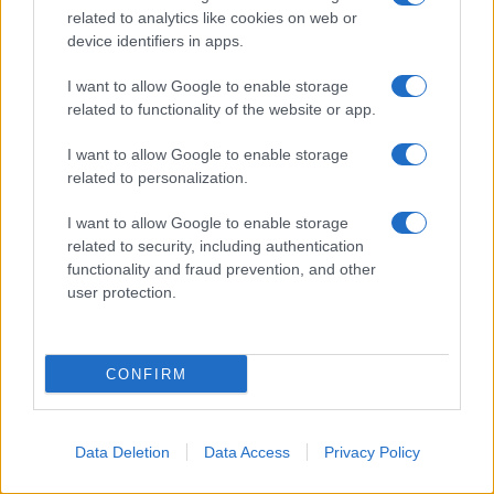
related to analytics like cookies on web or
06 Agosto 2026 08:30
device identifiers in apps.
I want to allow Google to enable storage
related to functionality of the website or app.
I want to allow Google to enable storage
related to personalization.
I want to allow Google to enable storage
related to security, including authentication
functionality and fraud prevention, and other
user protection.
Il turismo di massa e i "risvegli" del
Corriere della sera
CONFIRM
Data Deletion
Data Access
Privacy Policy
06 Agosto 2026 08:00