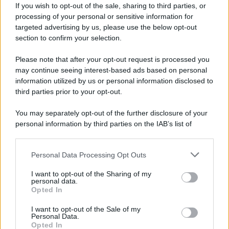
If you wish to opt-out of the sale, sharing to third parties, or
processing of your personal or sensitive information for
targeted advertising by us, please use the below opt-out
section to confirm your selection.
Please note that after your opt-out request is processed you
may continue seeing interest-based ads based on personal
information utilized by us or personal information disclosed to
third parties prior to your opt-out.
Arriva la risposta di Pechino alle
You may separately opt-out of the further disclosure of your
sanzioni UE
personal information by third parties on the IAB’s list of
downstream participants.
28 Luglio 2026 16:18
Personal Data Processing Opt Outs
This information may also be disclosed by us to third parties
Cresce la tensione commerciale tra Unione Europea e
on the IAB’s List of Downstream Participants that may further
I want to opt-out of the Sharing of my
Cina dopo che Bruxelles - clamorosamente visto che si
disclose it to other third parties.
personal data.
trova già in grande affanno - nel suo ventunesimo
Opted In
Please note that this website/app uses one or more Google
pacchetto di sanzioni contro Mosca ha...
services and may gather and store information including but
I want to opt-out of the Sale of my
Personal Data.
not limited to your visit or usage behaviour. You may click to
Opted In
grant or deny consent to Google and its third-party tags to