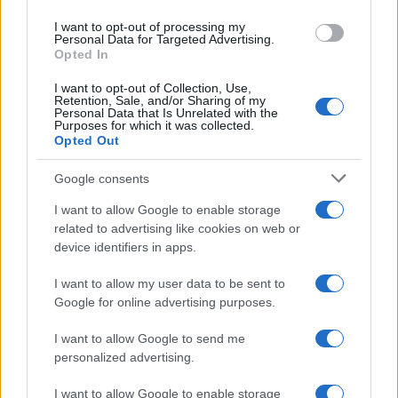
use your data for below specified purposes in below Google
I want to opt-out of processing my
consent section.
Personal Data for Targeted Advertising.
Le più recenti da IN PRIMO PIANO
Opted In
I want to opt-out of Collection, Use,
Retention, Sale, and/or Sharing of my
Personal Data that Is Unrelated with the
Purposes for which it was collected.
Opted Out
Google consents
I want to allow Google to enable storage
related to advertising like cookies on web or
device identifiers in apps.
I want to allow my user data to be sent to
Google for online advertising purposes.
L'odio dei nazi-nazionalisti polacchi per i
nazi-banderisti ucraini
I want to allow Google to send me
personalized advertising.
I want to allow Google to enable storage