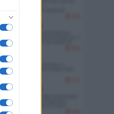
Invasione di Ceuta: cosa sta
accadendo
nell'enclave spagnola?
9295
EUROPA
La mappa di Eurostat che
smonta tutte le storielle che vi
raccontano sul turismo di
massa
9026
ITALIA
Il turismo di massa e i
"risvegli" del Corriere della
sera
8716
EUROPA
Quando il figlio di Netanyahu
incitava "l'occupazione
musulmana" di Ceuta e
Melilla
8669