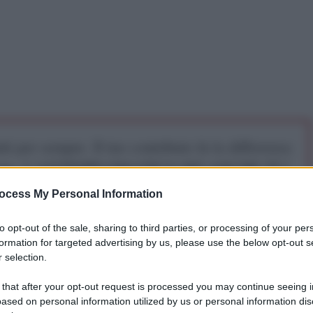
iti per sempre. Il tuo contributo fa la differenza:
mazione. L'ANTIDIPLOMATICO SEI ANCHE TU!
ocess My Personal Information
a 5€
Dona 15€
Scegli importo
to opt-out of the sale, sharing to third parties, or processing of your per
formation for targeted advertising by us, please use the below opt-out s
 selection.
+,
riuniti a Rio
, hanno chiesto un ordine mondiale
 that after your opt-out request is processed you may continue seeing i
l superamento del protezionismo. Con l’adesione di
ased on personal information utilized by us or personal information dis
ui Bielorussia, Cuba e Nigeria), il blocco punta a