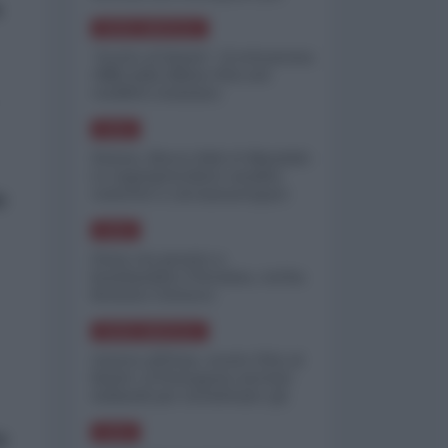
a
minimizzare le perdite
NORD-AMERICA
"Scorte al limite": il retroscena
CNN sulla difesa USA nel
conflitto iraniano
ASIA
Yemen, blocco Bab el-Mandab:
Le superpetroliere saudite
costrette a circumnavigare
e
l'Africa
ASIA
l'Iran era pronto a
bombardare l'Ucraina, cos'ha
fermato l'attacco
NORD-AMERICA
Guerra all'Iran, scorte USA al
limite: il Pentagono investe
miliardi per ricostituire gli
arsenali
o
ASIA