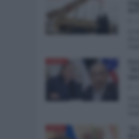
sog
del
03
di Fa
dimos
Aragh
Pet
EUROPA
"de
mar
02
Il pr
israe
Spagn
"Si
RUSSIA
del