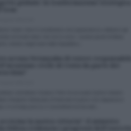
getto globale: la trasformazione strategic
l'Iran
 Agosto 2026 07:00
brizio Verde «Non li consideriamo una superpotenza e abbiamo già
trato al mondo intero che non lo sono». Queste parole di Abbas
chi, ministro degli Esteri della Repubblica...
ro accusa Netanyahu di essere responsabil
ll'invasione civile di Ceuta da parte dei
occhini"
 Agosto 2026 15:15
esidente colombiano Gustavo Petro ha accusato il primo ministro
liano Benjamin Netanyahu di finanziare la grave crisi migratoria in
a. In un lungo post su X, il presidente ha tracciato...
 avvicina la nostra vittoria": il ministro
la Difesa evidenzia i progressi dell'esercit