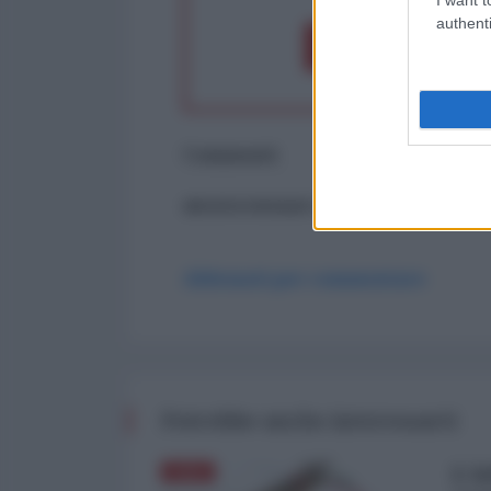
authenti
Dona 1€
Don
Commenti
ancora nessun commento
Abbonati per commentare
Potrebbe anche interessarti
L'A
ASIA