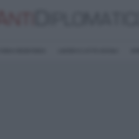
TURA E RESISTENZA
LAVORO E LOTTE SOCIALI
OPI