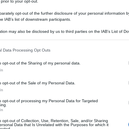
 prior to your opt-out.
rately opt-out of the further disclosure of your personal information by
he IAB’s list of downstream participants.
ani a Gaza e ribadito il sostegno alla soluzione dei
icate le politiche commerciali punitive (come la
tion may also be disclosed by us to third parties on the IAB’s List of 
 that may further disclose it to other third parties.
l sistema WTO.
 that this website/app uses one or more Google services and may gath
l Data Processing Opt Outs
ernance dell’IA inclusiva e cooperazione climatica. Il
including but not limited to your visit or usage behaviour. You may click 
 to Google and its third-party tags to use your data for below specifi
 con focus su “coesione del Sud”, mentre l’India
o opt-out of the Sharing of my personal data.
ogle consent section.
In
o opt-out of the Sale of my Personal Data.
iana de l'AntiDiplomatico dedicata ai nostri
In
to opt-out of processing my Personal Data for Targeted
ing.
In
IDIPLOMATICO
o opt-out of Collection, Use, Retention, Sale, and/or Sharing
stata registrata in data 08/09/2015 presso il Tribunale civile di
ersonal Data that Is Unrelated with the Purposes for which it
lected.