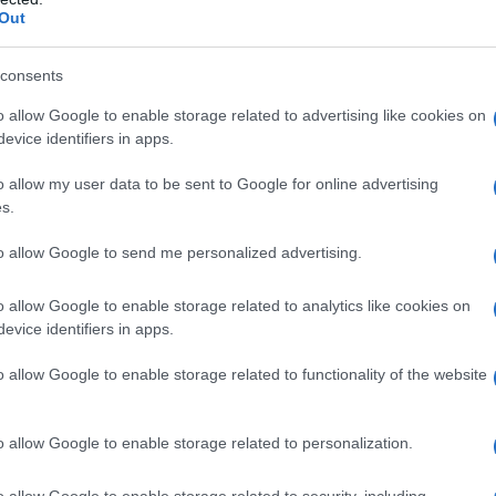
gistro di stampa. Per ogni informazione, richiesta, consiglio e
Out
ico.it
consents
o allow Google to enable storage related to advertising like cookies on
ATTENZIONE!
evice identifiers in apps.
o allow my user data to be sent to Google for online advertising
r reagire alla dittatura degli algoritmi.
s.
iDiplomatico lede un tuo diritto fondamentale.
to allow Google to send me personalized advertising.
a vera informazione pluralista.
a alla nostra Lunga Marcia.
o allow Google to enable storage related to analytics like cookies on
evice identifiers in apps.
o allow Google to enable storage related to functionality of the website
Abbonati!
o allow Google to enable storage related to personalization.
pure effettua una donazione
o allow Google to enable storage related to security, including