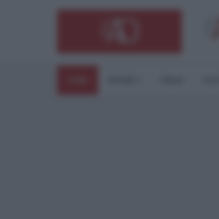
HOME
ESTERI
ITALIA
CUL