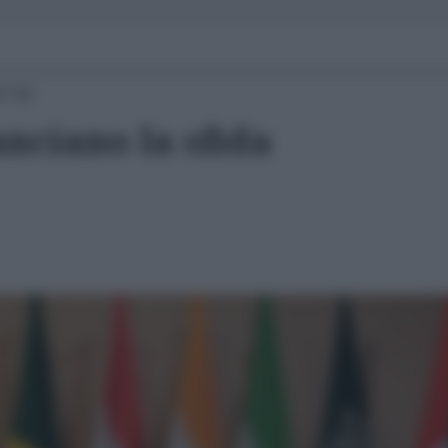
07:00
anciano la sfida