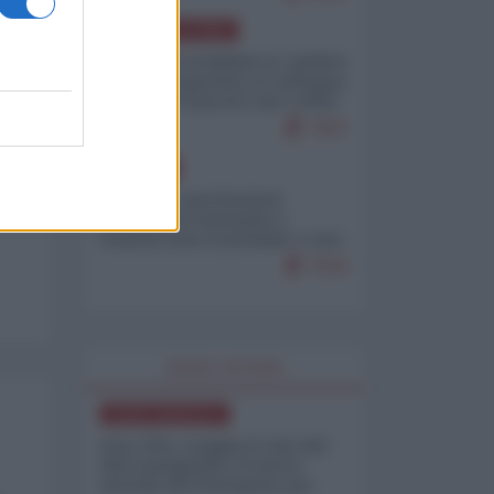
AMERICA LATINA
Dalla Convertibilità al "grillete
fiscal": l'Argentina si consegna
ai mercati (ancora una volta)
7937
EUROPA
Mosca: le esercitazioni
nucleari di Germania e
Francia sono il preludio a una
guerra contro la Russia
7516
WORLD AFFAIRS
NORD-AMERICA
Iran-USA, scoppia il caso dei
dati manipolati: il nuovo
metodo del Pentagono per