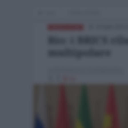
Home
WORLD AFFAIRS
30 Aprile 2025 
AMERICA LATINA
Rio: i BRICS ril
multipolare
La Redazione de l'AntiDiplomatico
861