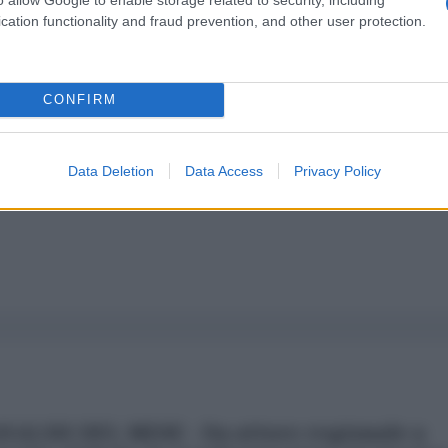
cation functionality and fraud prevention, and other user protection.
a 5€
Dona 15€
Scegli importo
CONFIRM
Data Deletion
Data Access
Privacy Policy
NALISI DEL MESE - Da attore regionale a