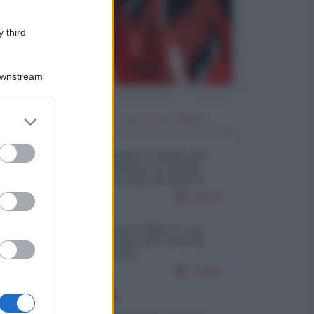
 third
Downstream
er and store
I PIÙ LETTI DELLA SETTIMANA
to grant or
ed purposes
Restare umani: la forma più
alta di ribellione al mondo
distopico di oggi (di Alberto
Bradanini)
22109
Ceuta: perché il Marocco fa
con noi quello che vuole (di
Alberto Negri)
12682
EUROPA