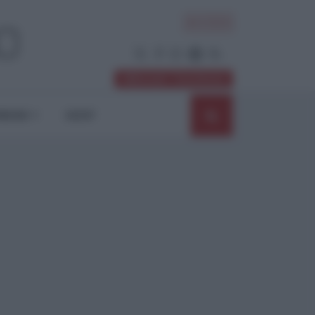
ACCEDI
Abbonati / Sostienici
NIONI
SHOP