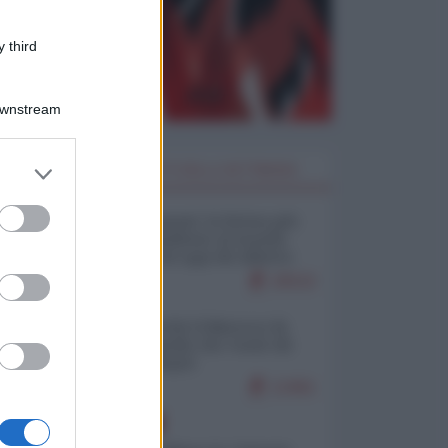
 third
Downstream
er and store
I PIÙ LETTI DELLA SETTIMANA
to grant or
ed purposes
Restare umani: la forma più
alta di ribellione al mondo
distopico di oggi (di Alberto
Bradanini)
20532
Ceuta: perché il Marocco fa
con noi quello che vuole (di
Alberto Negri)
12461
EUROPA