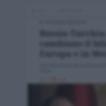
Home
WORLD AFFAIRS
04 Dicembre 2014 00:00
Russia-Turchia:
cambiano il bil
Europa e in Me
Con il Blue Stream, Mosca rifornirà l'E
Stream
2149