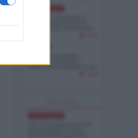
NORD-AMERICA
Il "mistero" dei numeri: il
governo Usa minimizza le
vittime in Iran, mentre fonti
interne...
7679
EUROPA
Mosca: le esercitazioni
nucleari di Germania e
Francia sono il preludio a una
guerra contro la Russia
7349
WORLD AFFAIRS
NORD-AMERICA
Iran-USA, scoppia il caso dei
dati manipolati: il nuovo
metodo del Pentagono per