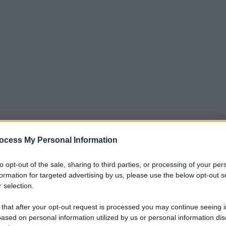
iti per sempre. Il tuo contributo fa la differenza:
ocess My Personal Information
mazione. L'ANTIDIPLOMATICO SEI ANCHE TU!
to opt-out of the sale, sharing to third parties, or processing of your per
formation for targeted advertising by us, please use the below opt-out s
a 5€
Dona 15€
Scegli importo
 selection.
 that after your opt-out request is processed you may continue seeing i
ased on personal information utilized by us or personal information dis