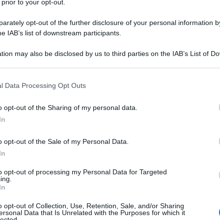
 prior to your opt-out.
rately opt-out of the further disclosure of your personal information by
ra Russia e Ucraina iniziata nel giugno del 2007, il
he IAB’s list of downstream participants.
la soluzione ideata per bypassare l'Ucraina
ulgaria, Serbia, Ungheria, Croazia, Slovacchia,
tion may also be disclosed by us to third parties on the IAB’s List of 
a.
La sua capacità potenziale, ricorda
Alexander
 that may further disclose it to other third parties.
di metri cubici per una spesa complessiva di 16
 that this website/app uses one or more Google services and may gath
l Data Processing Opt Outs
 costruzione era prevista per il 2013.
including but not limited to your visit or usage behaviour. You may click 
 to Google and its third-party tags to use your data for below specifi
o opt-out of the Sharing of my personal data.
ente opposti al progetto. Nel luglio del 2009 la
ogle consent section.
In
all'accordo in favore del progetto sostenuto dagli
avrebbe dovuto collegare l'Europa con
o opt-out of the Sale of my Personal Data.
fero iraniano di South Pars
. Alla fine del 2010 Sofia
In
nel gennaio del 2011 il commissario europeo per
itato gli stati europei a dissuadere la Russia dal
to opt-out of processing my Personal Data for Targeted
ing.
lla via ucraina; nell'aprile del 2014 la Commissione
In
a, ha adottato una risoluzione contro il South
 ministro Plamen Oresharski ha annunciato la fine dei
o opt-out of Collection, Use, Retention, Sale, and/or Sharing
ersonal Data that Is Unrelated with the Purposes for which it
sie con Bruxelles non si sono concluse. A settembre,
lected.