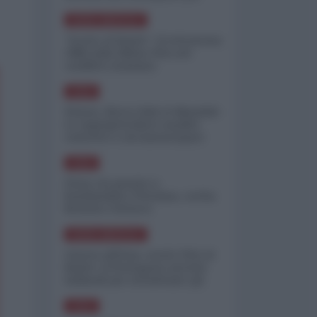
minimizzare le perdite
NORD-AMERICA
"Scorte al limite": il retroscena
CNN sulla difesa USA nel
conflitto iraniano
ASIA
Yemen, blocco Bab el-Mandab:
Le superpetroliere saudite
costrette a circumnavigare
l'Africa
ASIA
l'Iran era pronto a
bombardare l'Ucraina, cos'ha
fermato l'attacco
NORD-AMERICA
Guerra all'Iran, scorte USA al
limite: il Pentagono investe
miliardi per ricostituire gli
arsenali
ASIA