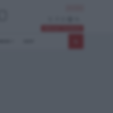
ACCEDI
Abbonati / Sostienici
NIONI
SHOP