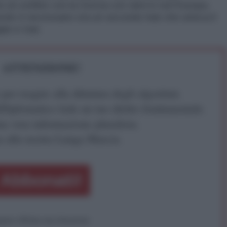
o al confine con la Grecia con rami in tutt'Europa.
riodo è necessario ora un secondo hub che unisca il
an e Iran.
ATTENZIONE!
r reagire alla dittatura degli algoritmi.
iDiplomatico lede un tuo diritto fondamentale.
a vera informazione pluralista.
a alla nostra Lunga Marcia.
Abbonati!
pure effettua una donazione