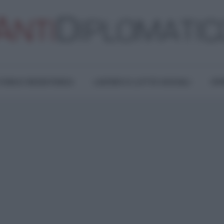
TURA E RESISTENZA
LAVORO E LOTTE SOCIALI
OPI