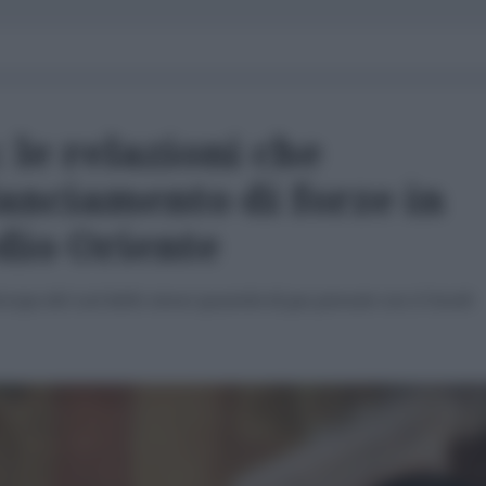
 le relazioni che
anciamento di forze in
dio Oriente
uropa del sud delle stesse quantità di gas pensate con il South