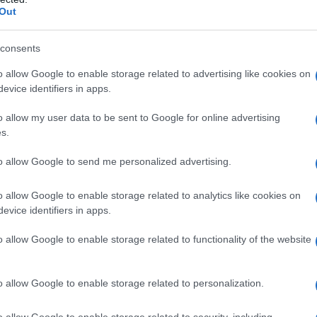
inviatato i paesi impegnati nel progetto South
Out
n importa quanti soldi avessero già speso nella
i gasdotto.
consents
o allow Google to enable storage related to advertising like cookies on
no ancora stimando i danni inflitti dal governo in
evice identifiers in apps.
ramente un suo interesse nazionale sotto la
ne del South Stream, la Russia ha firmato un
o allow my user data to be sent to Google for online advertising
stensione del gasdotto Blue Stream
che dovrebbe
s.
di metri cubici (lo stesso del South Stream). Il
to allow Google to send me personalized advertising.
e aumentato rispetto alle attuali consegne (26-30
miliardi di metri cubici l'anno. Circa 16 miliardi di
o allow Google to enable storage related to analytics like cookies on
esto in Europa.
evice identifiers in apps.
rtecipare al progetto del South Stream chiaramente
o allow Google to enable storage related to functionality of the website
te. Serbia ed Ungheria subiranno gravi perdite, che
aso di transito del gas attraverso la Turchia.
Il gas
 Serbia dove alcune sezioni del South Stream
o allow Google to enable storage related to personalization.
ione Grecia-Italia rimarrà quasi intatta.
o allow Google to enable storage related to security, including