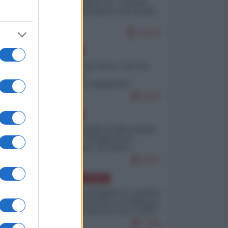
Quali sarebbero le “vittorie
ucraine” decantate dai media
italici?
10170
EUROPA
Invasione di Ceuta: cosa sta
accadendo
nell'enclave spagnola?
9210
EUROPA
Quando il figlio di Netanyahu
incitava "l'occupazione
musulmana" di Ceuta e
Melilla
8471
AMERICA LATINA
Dalla Convertibilità al "grillete
fiscal": l'Argentina si consegna
ai mercati (ancora una volta)
7788