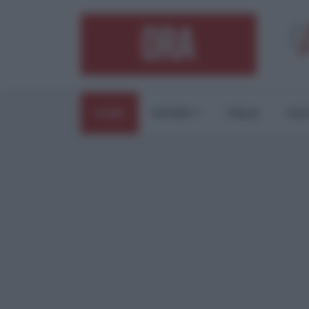
HOME
ESTERI
ITALIA
CUL