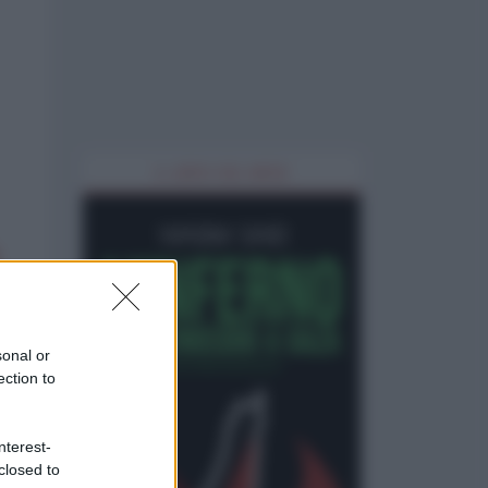
IL LIBRO DEL MESE
sonal or
ection to
nterest-
closed to