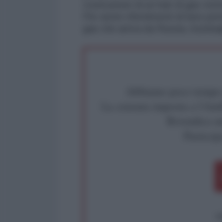
costruzione di un hub di gas vicin
Per avere rifornimenti di luno pe
gas che arriva da Russia, Azerbaij
Abbiamo poco tempo pe
La censura imposta a l'Ant
Rivendica un
Partecip
op