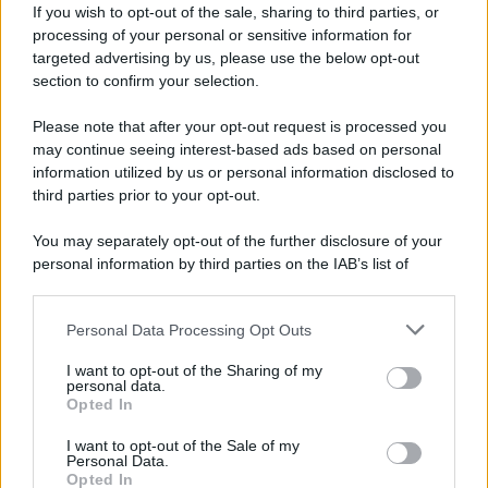
If you wish to opt-out of the sale, sharing to third parties, or
processing of your personal or sensitive information for
targeted advertising by us, please use the below opt-out
section to confirm your selection.
Please note that after your opt-out request is processed you
may continue seeing interest-based ads based on personal
information utilized by us or personal information disclosed to
third parties prior to your opt-out.
You may separately opt-out of the further disclosure of your
personal information by third parties on the IAB’s list of
downstream participants.
Personal Data Processing Opt Outs
This information may also be disclosed by us to third parties
on the IAB’s List of Downstream Participants that may further
I want to opt-out of the Sharing of my
disclose it to other third parties.
personal data.
Opted In
Please note that this website/app uses one or more Google
services and may gather and store information including but
I want to opt-out of the Sale of my
Personal Data.
not limited to your visit or usage behaviour. You may click to
Opted In
grant or deny consent to Google and its third-party tags to