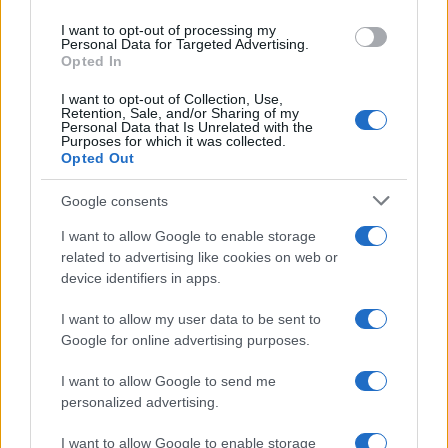
use your data for below specified purposes in below Google
I want to opt-out of processing my
consent section.
Personal Data for Targeted Advertising.
Opted In
#
GEOGRAFIE
DEL
POTERE
I want to opt-out of Collection, Use,
Retention, Sale, and/or Sharing of my
Personal Data that Is Unrelated with the
di Fabio Massimo Paernti
Purposes for which it was collected.
Opted Out
Google consents
I want to allow Google to enable storage
related to advertising like cookies on web or
"Mentre noi giochiamo con i chatbot, la
device identifiers in apps.
Cina si è presa il futuro dell'IA" (VIDEO)
24 Giugno 2026 08:00
I want to allow my user data to be sent to
Google for online advertising purposes.
I want to allow Google to send me
personalized advertising.
#
RETHINK.POWER
I want to allow Google to enable storage