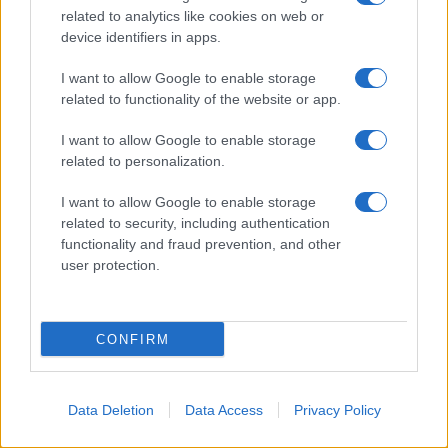
related to analytics like cookies on web or
device identifiers in apps.
#
MONDISUD
I want to allow Google to enable storage
related to functionality of the website or app.
di Fabrizio Verde
I want to allow Google to enable storage
related to personalization.
I want to allow Google to enable storage
related to security, including authentication
functionality and fraud prevention, and other
Dalla Convertibilità al "grillete fiscal":
l'Argentina si consegna ai mercati (ancora
user protection.
una volta)
01 Agosto 2026 19:07
CONFIRM
#
ECONOMIA
E
DINTORNI
Data Deletion
Data Access
Privacy Policy