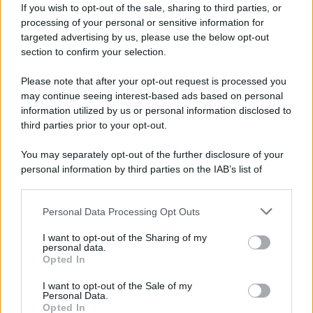
If you wish to opt-out of the sale, sharing to third parties, or
di Alessandro Bartoloni
processing of your personal or sensitive information for
targeted advertising by us, please use the below opt-out
section to confirm your selection.
Please note that after your opt-out request is processed you
may continue seeing interest-based ads based on personal
Come finirebbe una guerra tra UE e
information utilized by us or personal information disclosed to
Russia? Tre scenari per il 2030 (e le
third parties prior to your opt-out.
alternative alla linea dura)
20 Luglio 2026 10:00
You may separately opt-out of the further disclosure of your
personal information by third parties on the IAB’s list of
downstream participants.
#
EDITORIALI
Personal Data Processing Opt Outs
This information may also be disclosed by us to third parties
on the IAB’s List of Downstream Participants that may further
I want to opt-out of the Sharing of my
disclose it to other third parties.
personal data.
Opted In
Please note that this website/app uses one or more Google
services and may gather and store information including but
I want to opt-out of the Sale of my
Personal Data.
not limited to your visit or usage behaviour. You may click to
Opted In
grant or deny consent to Google and its third-party tags to