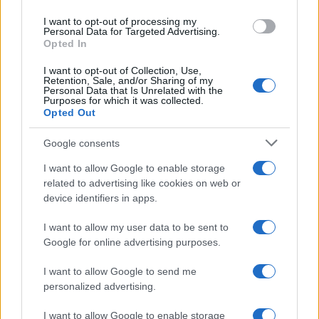
use your data for below specified purposes in below Google
I want to opt-out of processing my
consent section.
Personal Data for Targeted Advertising.
Opted In
I want to opt-out of Collection, Use,
Retention, Sale, and/or Sharing of my
Personal Data that Is Unrelated with the
#
GEOGRAFIE
DEL
POTERE
Purposes for which it was collected.
Opted Out
di Fabio Massimo Paernti
Google consents
I want to allow Google to enable storage
related to advertising like cookies on web or
device identifiers in apps.
I want to allow my user data to be sent to
"Mentre noi giochiamo con i chatbot, la
Google for online advertising purposes.
Cina si è presa il futuro dell'IA" (VIDEO)
24 Giugno 2026 08:00
I want to allow Google to send me
personalized advertising.
I want to allow Google to enable storage