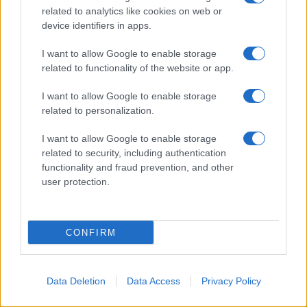
related to analytics like cookies on web or
#
RETHINK.POWER
device identifiers in apps.
I want to allow Google to enable storage
di Alessandro Bartoloni
related to functionality of the website or app.
I want to allow Google to enable storage
related to personalization.
Come finirebbe una guerra tra UE e
I want to allow Google to enable storage
Russia? Tre scenari per il 2030 (e le
related to security, including authentication
alternative alla linea dura)
functionality and fraud prevention, and other
20 Luglio 2026 10:00
user protection.
CONFIRM
#
EDITORIALI
Data Deletion
Data Access
Privacy Policy