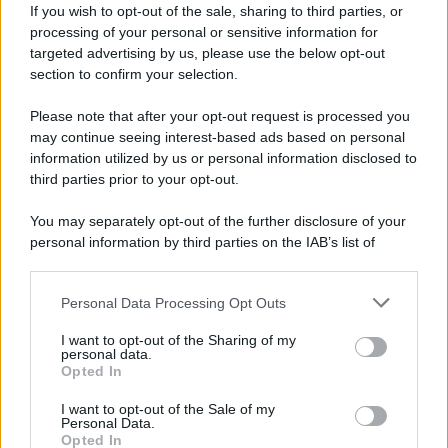
If you wish to opt-out of the sale, sharing to third parties, or
processing of your personal or sensitive information for
di Fabio Massimo Paernti
targeted advertising by us, please use the below opt-out
section to confirm your selection.
Please note that after your opt-out request is processed you
may continue seeing interest-based ads based on personal
information utilized by us or personal information disclosed to
"Mentre noi giochiamo con i chatbot, la
third parties prior to your opt-out.
Cina si è presa il futuro dell'IA" (VIDEO)
24 Giugno 2026 08:00
You may separately opt-out of the further disclosure of your
personal information by third parties on the IAB’s list of
downstream participants.
#
RETHINK.POWER
Personal Data Processing Opt Outs
This information may also be disclosed by us to third parties
on the IAB’s List of Downstream Participants that may further
I want to opt-out of the Sharing of my
disclose it to other third parties.
personal data.
di Alessandro Bartoloni
Opted In
Please note that this website/app uses one or more Google
services and may gather and store information including but
I want to opt-out of the Sale of my
Personal Data.
not limited to your visit or usage behaviour. You may click to
Opted In
grant or deny consent to Google and its third-party tags to