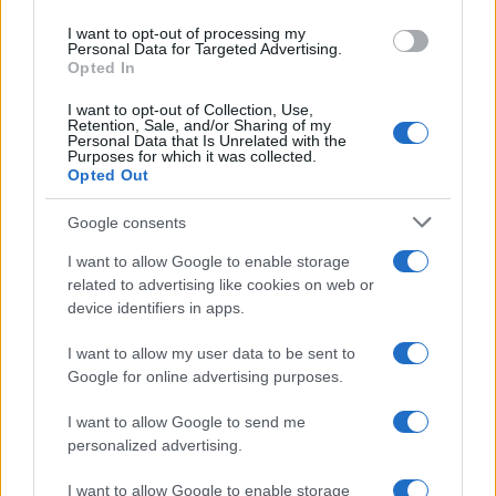
#
ECONOMIA
E
DINTORNI
use your data for below specified purposes in below Google
I want to opt-out of processing my
consent section.
Personal Data for Targeted Advertising.
Opted In
di Giuseppe Masala
I want to opt-out of Collection, Use,
Retention, Sale, and/or Sharing of my
Personal Data that Is Unrelated with the
Purposes for which it was collected.
Opted Out
Google consents
Gli Stati Uniti stanno perdendo “la Guerra
Mondiale a pezzi”?
I want to allow Google to enable storage
related to advertising like cookies on web or
25 Giugno 2026 10:00
device identifiers in apps.
I want to allow my user data to be sent to
Google for online advertising purposes.
#
EXODUS
I want to allow Google to send me
personalized advertising.
di Michelangelo Severgnini
I want to allow Google to enable storage