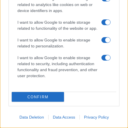
related to analytics like cookies on web or
device identifiers in apps.
La Trilogia del Rimosso di Michelangelo
I want to allow Google to enable storage
Severgnini, prodotta da l'AntiDiplomatico,
related to functionality of the website or app.
interamente in chiaro
I want to allow Google to enable storage
24 Luglio 2026 15:49
related to personalization.
I want to allow Google to enable storage
related to security, including authentication
#
GENERAZIONE
ANTIDIPLOMATICA
functionality and fraud prevention, and other
user protection.
CONFIRM
Data Deletion
Data Access
Privacy Policy
Berlino salva la privacy delle chat online –