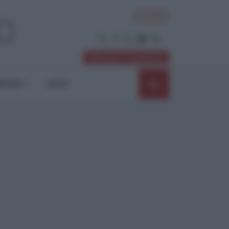
ACCEDI
Abbonati / Sostienici
NIONI
SHOP