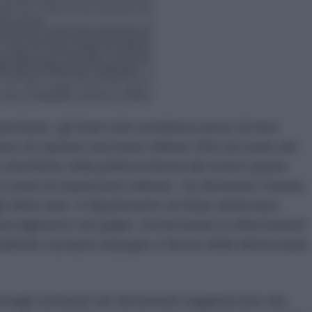
tituito, gli Stati Uniti avrebbero preso di mira
ifiuto di ospitare una base militare USA sul suolo del
 interferito nella politica interna del nostro paese
 piani di espansione militare,” ha dichiarato Hasina,
li ultimi anni. Il Dipartimento di Stato americano,
oinvolgimento nel golpe, etichettando le affermazioni
adendo il proprio impegno a favore della democrazia
 dettagli contenuti nei documenti suggeriscono una