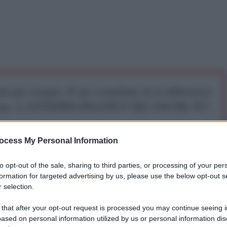
iti per sempre. Il tuo contributo fa la differenza:
mazione. L'ANTIDIPLOMATICO SEI ANCHE TU!
ocess My Personal Information
a 5€
Dona 15€
Scegli importo
to opt-out of the sale, sharing to third parties, or processing of your per
formation for targeted advertising by us, please use the below opt-out s
n’inchiesta pubblicata da
The Grayzone
, che rivela
 selection.
imento degli Stati Uniti nel recente colpo di Stato in
 that after your opt-out request is processed you may continue seeing i
 riservati e testimonianze, l’articolo descrive come
ased on personal information utilized by us or personal information dis
te (IRI), finanziato da Washington, abbia orchestrato