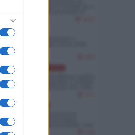
La mappa di Eurostat che
smonta tutte le storielle che vi
raccontano sul turismo di
massa
11213
ITALIA
Il turismo di massa e i
"risvegli" del Corriere della
sera
9484
AMERICA LATINA
Dalla Convertibilità al "grillete
fiscal": l'Argentina si consegna
ai mercati (ancora una volta)
7972
EUROPA
Mosca: le esercitazioni
nucleari di Germania e
Francia sono il preludio a una
guerra contro la Russia
7584