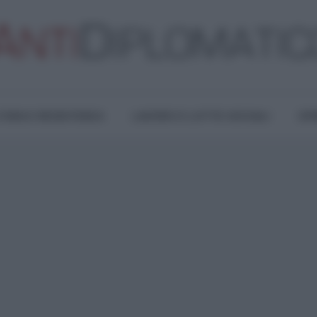
TURA E RESISTENZA
LAVORO E LOTTE SOCIALI
OPI