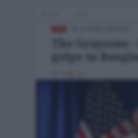
Home
OP-ED
02 Ottobre 2024 18:10
ASIA
The Grayzone - 
golpe in Bangl
1247