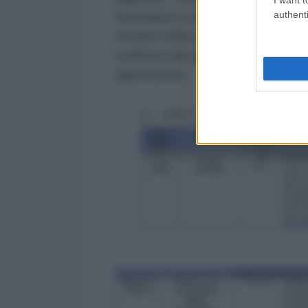
authenti
femministi e artisti”. Tra le attiv
membri della comunità transgender
confronti del governo e video mus
opposizione.