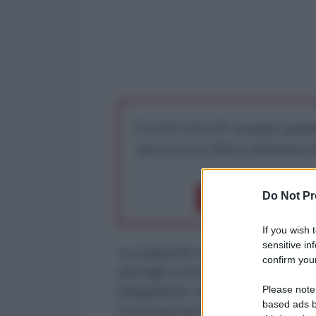
I nostri articoli saranno gratu
preserva la libera infor
Do Not Pr
Dona 1€
Don
If you wish 
sensitive in
La seguente sintesi si basa su u
confirm your
dettagli sconvolgenti sul coinvolg
Please note
Bangladesh. Attraverso documenti
based ads b
l’International Republican Institu