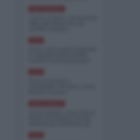
minimizzare le perdite
NORD-AMERICA
"Scorte al limite": il retroscena
CNN sulla difesa USA nel
conflitto iraniano
ASIA
Yemen, blocco Bab el-Mandab:
Le superpetroliere saudite
costrette a circumnavigare
l'Africa
ASIA
l'Iran era pronto a
bombardare l'Ucraina, cos'ha
fermato l'attacco
NORD-AMERICA
Guerra all'Iran, scorte USA al
limite: il Pentagono investe
miliardi per ricostituire gli
arsenali
ASIA