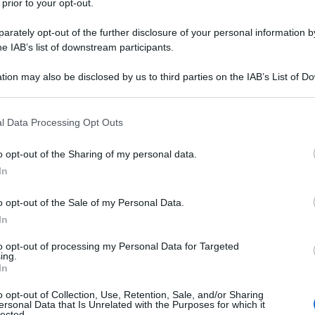
 prior to your opt-out.
tabilizzazione per rovesciare il governo della
rately opt-out of the further disclosure of your personal information by
l’obiettivo di installare un esecutivo più favorevole
he IAB’s list of downstream participants.
tion may also be disclosed by us to third parties on the IAB’s List of 
 that may further disclose it to other third parties.
 that this website/app uses one or more Google services and may gath
l Data Processing Opt Outs
ntemente trapelati, l’International Republican
including but not limited to your visit or usage behaviour. You may click 
 to Google and its third-party tags to use your data for below specifi
tati Uniti, avrebbe avuto un ruolo centrale nel colpo di
o opt-out of the Sharing of my personal data.
ogle consent section.
il governo della prima ministra del Bangladesh,
In
Attraverso l’impiego di attivisti locali, rapper, artisti
o opt-out of the Sale of my Personal Data.
 LGBTQ+, l’IRI ha sostenuto segretamente la
In
tato alla destituzione di Hasina e alla sua
 noto a livello internazionale come pioniere del
to opt-out of processing my Personal Data for Targeted
ing.
n Foundation.
In
o opt-out of Collection, Use, Retention, Sale, and/or Sharing
ersonal Data that Is Unrelated with the Purposes for which it
lected.