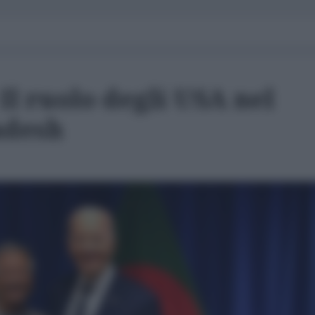
Il ruolo degli USA nel
adesh