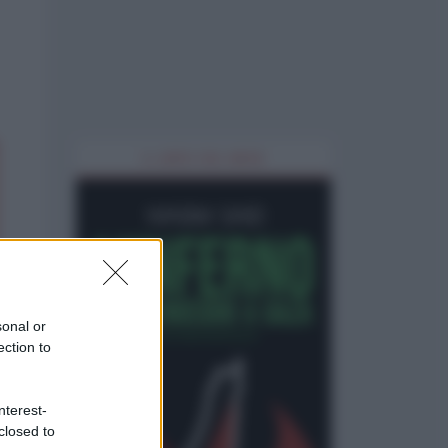
IL LIBRO DEL MESE
sonal or
ection to
nterest-
closed to