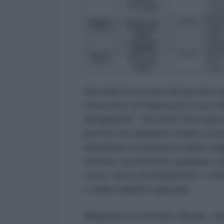
Secondo le accuse del governo des
l’esecutivo di Hasina per il suo r
Bangladesh. “Gli Stati Uniti hanno
perché non abbiamo ceduto ai loro
riferendosi a pressioni subite neg
tuttavia, ha smentito qualsiasi c
come “prive di fondamento” e rib
e della stabilità regionale.
Malgrado le smentite ufficiali, i