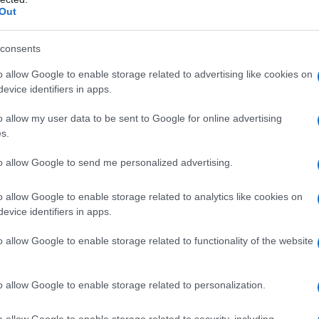
ef Adviser Professor Muhammad Yunus
Out
with former U.S. President Bill Clinton at
Global Initiative meeting in New York on
consents
ber 24, 2024.
pic.twitter.com/qFwnwC1azP
o allow Google to enable storage related to advertising like cookies on
evice identifiers in apps.
ser of the Government of
o allow my user data to be sent to Google for online advertising
(@ChiefAdviserGoB)
September 24,
s.
to allow Google to send me personalized advertising.
o allow Google to enable storage related to analytics like cookies on
evice identifiers in apps.
 come l’IRI, organizzazione storicamente vicina al
 al National Endowment for Democracy (NED), abbia
o allow Google to enable storage related to functionality of the website
isti e risorse con l’obiettivo di destabilizzare il
RI ha messo a punto iniziative per formare e
o allow Google to enable storage related to personalization.
nti-governativi in Bangladesh”, si legge nel
zione variegata di giovani, attivisti LGBTQ+, gruppi
o allow Google to enable storage related to security, including