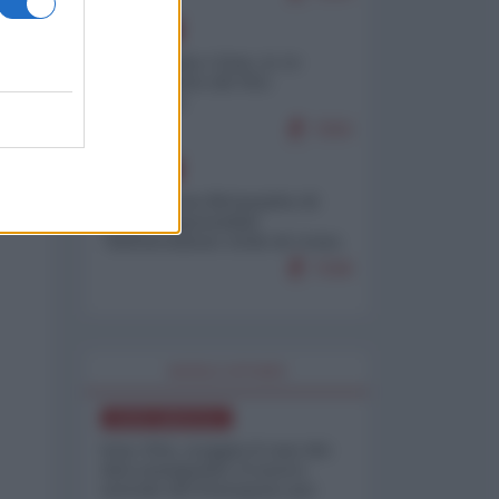
EUROPA
Cina, Russia e Iran, io ve
l’avevo detto (di Vito
Petrocelli)
7203
EUROPA
Petro accusa Netanyahu di
essere responsabile
"dell'invasione civile di Ceuta
da parte dei marocchini"
7158
WORLD AFFAIRS
NORD-AMERICA
Iran-USA, scoppia il caso dei
dati manipolati: il nuovo
metodo del Pentagono per