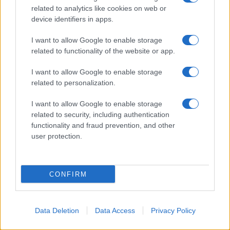
related to analytics like cookies on web or
device identifiers in apps.
I want to allow Google to enable storage
related to functionality of the website or app.
I want to allow Google to enable storage
related to personalization.
I want to allow Google to enable storage
related to security, including authentication
I PIÙ LETTI DELLA SETTIMANA
functionality and fraud prevention, and other
user protection.
Restare umani: la forma più alta di ribellione al
mondo distopico di oggi (di Alberto Bradanini)
20001
CONFIRM
Ceuta: perché il Marocco fa con noi quello che vuole
(di Alberto Negri)
12405
Data Deletion
Data Access
Privacy Policy
EUROPA