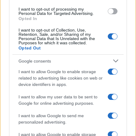
use your data for below specified purposes in below Google
I want to opt-out of processing my
consent section.
Personal Data for Targeted Advertising.
Opted In
I want to opt-out of Collection, Use,
Retention, Sale, and/or Sharing of my
Personal Data that Is Unrelated with the
Purposes for which it was collected.
Opted Out
Google consents
I want to allow Google to enable storage
related to advertising like cookies on web or
device identifiers in apps.
I want to allow my user data to be sent to
Google for online advertising purposes.
I want to allow Google to send me
personalized advertising.
I want to allow Google to enable storage