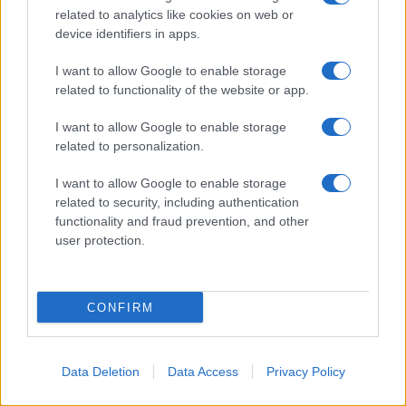
related to analytics like cookies on web or
device identifiers in apps.
Registro di ispezione di un drone
I want to allow Google to enable storage
intelligente
related to functionality of the website or app.
30 Luglio 2026 09:00
I want to allow Google to enable storage
related to personalization.
I want to allow Google to enable storage
#
LA
BELT
AND
ROAD
INITIATIVE
related to security, including authentication
functionality and fraud prevention, and other
user protection.
CONFIRM
Yunnan: Dove il tè incontra il caffè e la
Data Deletion
Data Access
Privacy Policy
macadamia profuma di futuro