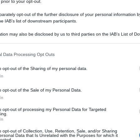
 prior to your opt-out.
 sono stati condannati per il raid terroristico-
lla cosiddetta dell'Operazione Gedéon.
rately opt-out of the further disclosure of your personal information by
he IAB’s list of downstream participants.
nt X che l'udienza per la continuazione del
tion may also be disclosed by us to third parties on the IAB’s List of 
so dell'Operazione Gedéon è iniziata mercoledì. Si
 that may further disclose it to other third parties.
one e di valutazione delle prove.
 that this website/app uses one or more Google services and may gath
l Data Processing Opt Outs
including but not limited to your visit or usage behaviour. You may click 
al Procuratore Generale, all'udienza sono state
 to Google and its third-party tags to use your data for below specifi
o opt-out of the Sharing of my personal data.
ogle consent section.
ura e della Difesa tecnica.
In
o opt-out of the Sale of my Personal Data.
ÓN TERRORISTA GEDEON
In
to opt-out of processing my Personal Data for Targeted
ing.
ados, 20 fueron condenados a 30 años de
In
años*
#HOY
martes se inició la audiencia de
o opt-out of Collection, Use, Retention, Sale, and/or Sharing
Juicio Oral y Público en el caso de la
ersonal Data that Is Unrelated with the Purposes for which it
lected.