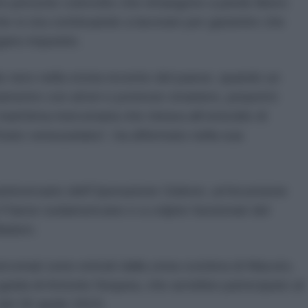
re persone coinvolte che rimangono a piede libero
he si sta continuando a lavorare per garantire che
gano impunite.
o nero nella storia recente del paese, quando un
namento con attori e potenze straniere, perpetrò
arittima mercenaria che mirava all’omicidio di
o Stato venezuelano”, ha affermato nella sua
anniversario dell'Operazione Gideon, un'incursione
il Paese sudamericano e a colpire funzionari del
Maduro.
rcenari sono entrati dalla zona costiera di Macuto,
a guida di Antonio Sequea, che avrebbe partecipato al
 del 30 aprile 2019.