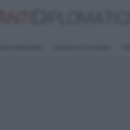
TURA E RESISTENZA
LAVORO E LOTTE SOCIALI
OPI