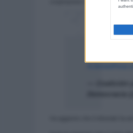
cospirazione con un governo stra
authenti
#URGENTE
La ju
con competencia
prisión a 20 de 
#GEDEON
y a 21
#22MAY2024
#LibertadParaLo
— Coalición 
Democracia 
Ha aggiunto che il tribunale ha anc