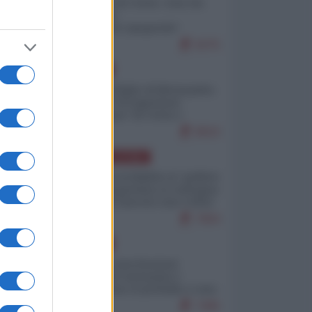
Invasione di Ceuta: cosa sta
accadendo
nell'enclave spagnola?
9275
EUROPA
Quando il figlio di Netanyahu
incitava "l'occupazione
musulmana" di Ceuta e
Melilla
8616
AMERICA LATINA
Dalla Convertibilità al "grillete
fiscal": l'Argentina si consegna
ai mercati (ancora una volta)
7904
EUROPA
Mosca: le esercitazioni
nucleari di Germania e
Francia sono il preludio a una
guerra contro la Russia
7495