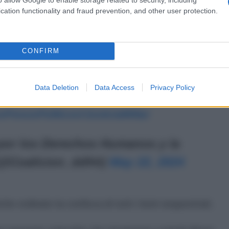
niero.
cation functionality and fraud prevention, and other user protection.
ez Hennit López, del Tribunal 1ro de juicio
CONFIRM
 en terrorismo condena a 30 años de
los acusados por la causa de Operación
 años de prisión a 9 de los acusados.
Data Deletion
Data Access
Privacy Policy
sPresosPolíticos
#JusticiaMilitar
por los Derechos Humanos y la
(@Coalicion_ddhh)
May 22, 2024
he ordinato la confisca di tutti i beni sequestrati.