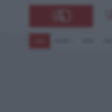
HOME
ESTERI
ITALIA
CUL