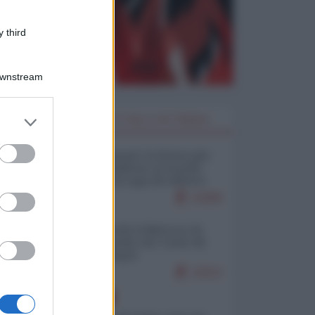
 third
Downstream
er and store
I PIÙ LETTI DELLA SETTIMANA
to grant or
ed purposes
Restare umani: la forma più
alta di ribellione al mondo
distopico di oggi (di Alberto
Bradanini)
21808
Ceuta: perché il Marocco fa
con noi quello che vuole (di
Alberto Negri)
12612
EUROPA