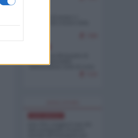
ITALIA
Il turismo di massa e i
"risvegli" del Corriere della
sera
7288
EUROPA
Petro accusa Netanyahu di
essere responsabile
"dell'invasione civile di Ceuta
da parte dei marocchini"
7120
WORLD AFFAIRS
NORD-AMERICA
Iran-USA, scoppia il caso dei
dati manipolati: il nuovo
metodo del Pentagono per