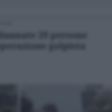
 14:28
dannate 29 persone
operazione golpista