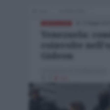
Home
IN PRIMO PIANO
23 Maggio 2024
AMERICA LATINA
Venezuela: con
coinvolte nell'
Gideon
La Redazione de l'AntiDiplomatico
1552