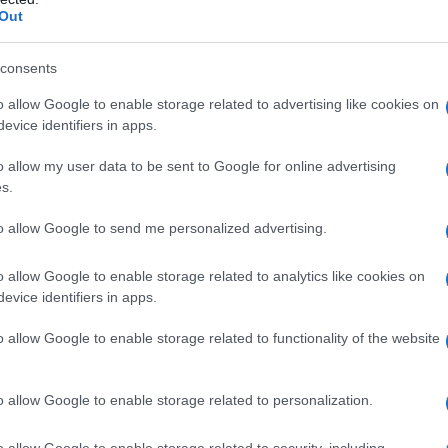
n, cerrando el Lapso de Recepción y
Out
pruebas.…
consents
iam Saab (@TarekWiliamSaab)
May
o allow Google to enable storage related to advertising like cookies on
evice identifiers in apps.
o allow my user data to be sent to Google for online advertising
s.
del mattino, il 1° Tribunale contro il terrorismo ha
to allow Google to send me personalized advertising.
za contro i 29 imputati.
o allow Google to enable storage related to analytics like cookies on
a spiegato che 20 degli accusati sono stati
evice identifiers in apps.
er i reati di tradimento, cospirazione con un governo
o allow Google to enable storage related to functionality of the website
, traffico illecito di armi da guerra, terrorismo e
o allow Google to enable storage related to personalization.
ti a 21 anni di carcere per i reati di associazione e
o allow Google to enable storage related to security, including