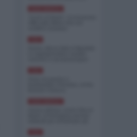
minimizzare le perdite
NORD-AMERICA
"Scorte al limite": il retroscena
CNN sulla difesa USA nel
conflitto iraniano
ASIA
Yemen, blocco Bab el-Mandab:
Le superpetroliere saudite
costrette a circumnavigare
l'Africa
ASIA
l'Iran era pronto a
bombardare l'Ucraina, cos'ha
fermato l'attacco
NORD-AMERICA
Guerra all'Iran, scorte USA al
limite: il Pentagono investe
miliardi per ricostituire gli
arsenali
ASIA