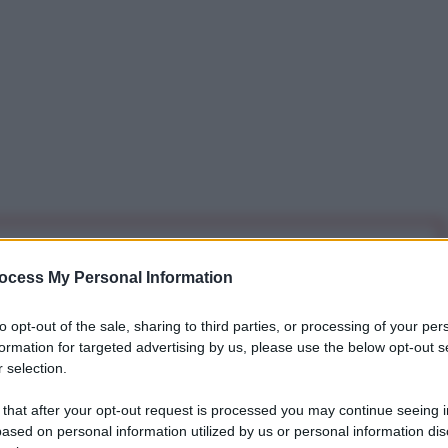
iti per sempre. Il tuo contributo fa la differenza:
ocess My Personal Information
mazione. L'ANTIDIPLOMATICO SEI ANCHE TU!
to opt-out of the sale, sharing to third parties, or processing of your per
formation for targeted advertising by us, please use the below opt-out s
a 5€
Dona 15€
Scegli importo
 selection.
 that after your opt-out request is processed you may continue seeing i
ased on personal information utilized by us or personal information dis
ubblica Bolivariana del Venezuela, Tarek William