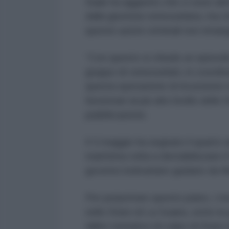
Saab ha aggiunto che ci sono alt
dalla giustizia venezuelana, ma c
queste azioni criminali non riman
“Con questo si chiude un episodi
gruppo di venezuelani, in coordi
questa operazione di incursione m
funzionari al più alto livello dell
pubblicazione.
Il 3 maggio ha segnato il quarto 
marittima volta a destabilizzare 
governo bolivariano guidato da 
Per perpetrare questo piano, i me
nello Stato di La Guaira, sotto l
fallito tentativo di colpo di Stato