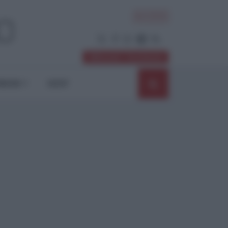
ACCEDI
Abbonati / Sostienici
NIONI
SHOP