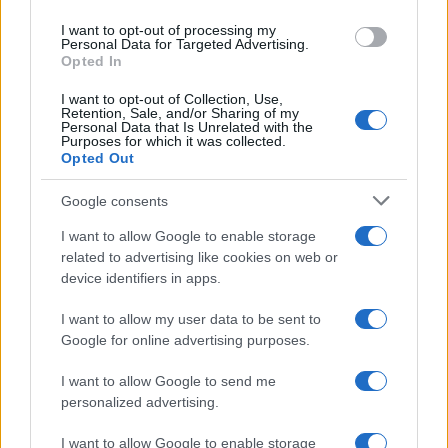
Petrocelli)
use your data for below specified purposes in below Google
I want to opt-out of processing my
7302
consent section.
Personal Data for Targeted Advertising.
Opted In
EUROPA
I want to opt-out of Collection, Use,
Petro accusa Netanyahu di essere responsabile
Retention, Sale, and/or Sharing of my
"dell'invasione civile di Ceuta da parte dei
Personal Data that Is Unrelated with the
marocchini"
Purposes for which it was collected.
Opted Out
7164
Google consents
I want to allow Google to enable storage
WORLD AFFAIRS
related to advertising like cookies on web or
device identifiers in apps.
NORD-AMERICA
I want to allow my user data to be sent to
Iran-USA, scoppia il caso dei dati manipolati: il
Google for online advertising purposes.
nuovo metodo del Pentagono per minimizzare le
perdite
I want to allow Google to send me
NORD-AMERICA
personalized advertising.
"Scorte al limite": il retroscena CNN sulla difesa USA
nel conflitto iraniano
I want to allow Google to enable storage