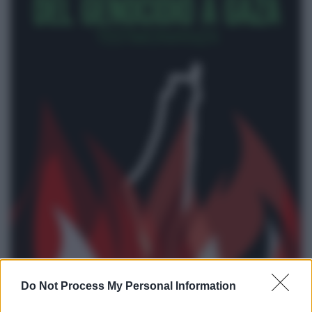
Do Not Process My Personal Information