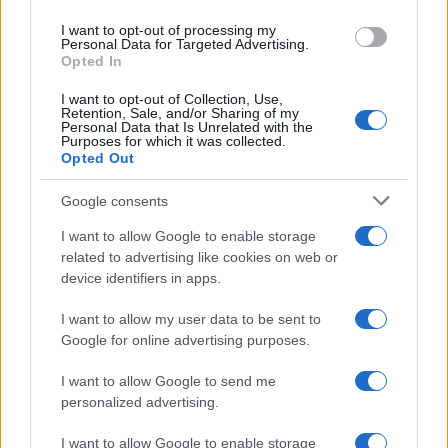
use your data for below specified purposes in below Google
EUROPA
I want to opt-out of processing my
consent section.
Personal Data for Targeted Advertising.
Quando il figlio di Netanyahu incitava
Opted In
"l'occupazione musulmana" di Ceuta e Melilla
8471
I want to opt-out of Collection, Use,
Retention, Sale, and/or Sharing of my
Personal Data that Is Unrelated with the
AMERICA LATINA
Purposes for which it was collected.
Dalla Convertibilità al "grillete fiscal": l'Argentina si
Opted Out
consegna ai mercati (ancora una volta)
7788
Google consents
I want to allow Google to enable storage
NORD-AMERICA
related to advertising like cookies on web or
Il "mistero" dei numeri: il governo Usa minimizza le
vittime in Iran, mentre fonti interne...
device identifiers in apps.
7679
I want to allow my user data to be sent to
Google for online advertising purposes.
EUROPA
Mosca: le esercitazioni nucleari di Germania e
I want to allow Google to send me
Francia sono il preludio a una guerra contro la
personalized advertising.
Russia
7349
I want to allow Google to enable storage