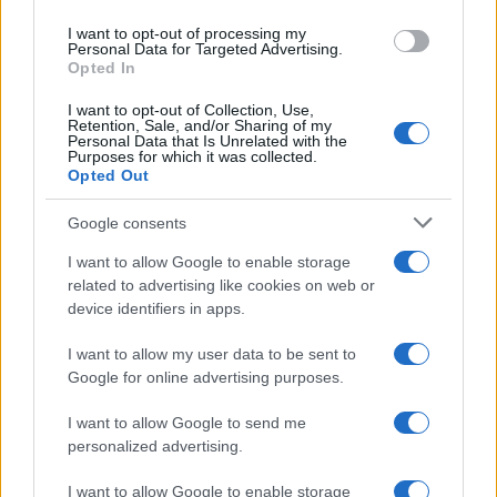
use your data for below specified purposes in below Google
I want to opt-out of processing my
consent section.
Personal Data for Targeted Advertising.
Opted In
#
I
MEDIA
ALLA
GUERRA
I want to opt-out of Collection, Use,
Retention, Sale, and/or Sharing of my
Personal Data that Is Unrelated with the
di Francesco Santoianni
Purposes for which it was collected.
Opted Out
Google consents
I want to allow Google to enable storage
related to advertising like cookies on web or
Milioni di chiamate spam? Colpa dello
device identifiers in apps.
Stato che non c’è più
28 Luglio 2026 16:00
I want to allow my user data to be sent to
Google for online advertising purposes.
I want to allow Google to send me
#
NATIVI
personalized advertising.
I want to allow Google to enable storage