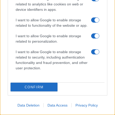
di Raffaella Milandri
related to analytics like cookies on web or
device identifiers in apps.
I want to allow Google to enable storage
related to functionality of the website or app.
Trump consegna alle miniere le terre
I want to allow Google to enable storage
sacre dei nativi. Ai turisti resta la
related to personalization.
cartolina
16 Luglio 2026 09:30
I want to allow Google to enable storage
related to security, including authentication
functionality and fraud prevention, and other
user protection.
#
I
MEZZI
E
I
FINI
CONFIRM
di Francesco Erspamer
Data Deletion
Data Access
Privacy Policy