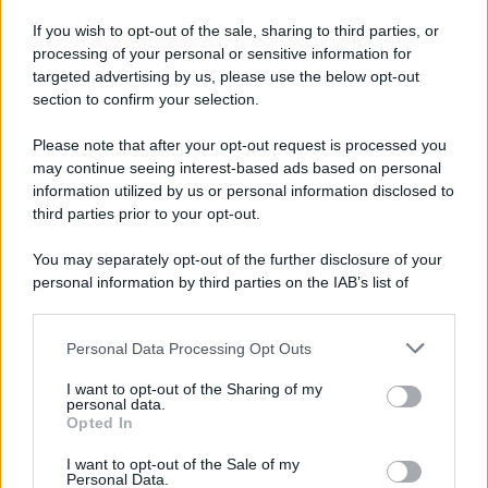
01 Giugno 2026 08:00
If you wish to opt-out of the sale, sharing to third parties, or
processing of your personal or sensitive information for
targeted advertising by us, please use the below opt-out
#
RECENSIONI
LIBRI
section to confirm your selection.
Please note that after your opt-out request is processed you
may continue seeing interest-based ads based on personal
information utilized by us or personal information disclosed to
third parties prior to your opt-out.
You may separately opt-out of the further disclosure of your
personal information by third parties on the IAB’s list of
downstream participants.
Fusioni galattiche e il destino delle galassie
Personal Data Processing Opt Outs
This information may also be disclosed by us to third parties
20 Febbraio 2025 15:40
on the IAB’s List of Downstream Participants that may further
I want to opt-out of the Sharing of my
disclose it to other third parties.
personal data.
Opted In
Please note that this website/app uses one or more Google
services and may gather and store information including but
I want to opt-out of the Sale of my
Personal Data.
not limited to your visit or usage behaviour. You may click to