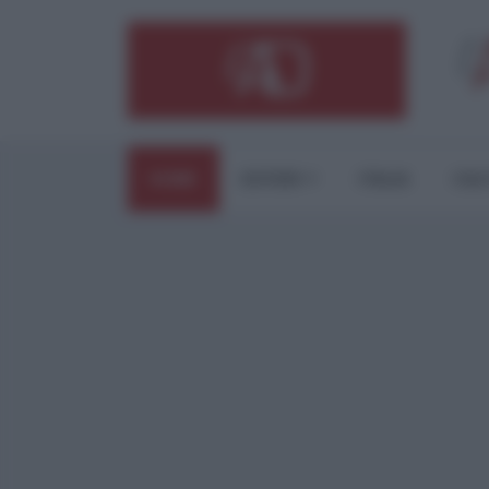
HOME
ESTERI
ITALIA
CUL