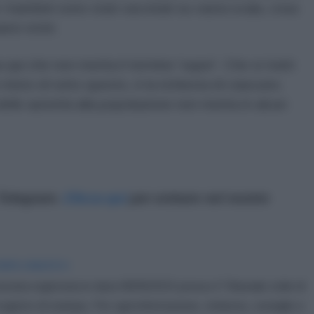
 bambini sono stati vaccinati su vasta scala, cosa
esi vicini.
i che non merita il termine 'super'. Che si tratti
 misto di tutto questo, è la richiesta di ciascuno.
le autorità alla popolazione non merita in alcun
 Telegram.
Clicca qui
per entrare nel nostro
IDIPLOMATICO
stata registrata in data 08/09/2015 presso il Tribunale civile di
gistro di stampa. Per ogni informazione, richiesta, consiglio e