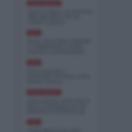
NORD-AMERICA
"Scorte al limite": il retroscena
CNN sulla difesa USA nel
conflitto iraniano
ASIA
Yemen, blocco Bab el-Mandab:
Le superpetroliere saudite
costrette a circumnavigare
l'Africa
ASIA
l'Iran era pronto a
bombardare l'Ucraina, cos'ha
fermato l'attacco
NORD-AMERICA
Guerra all'Iran, scorte USA al
limite: il Pentagono investe
miliardi per ricostituire gli
arsenali
ASIA
Canale diplomatico resta