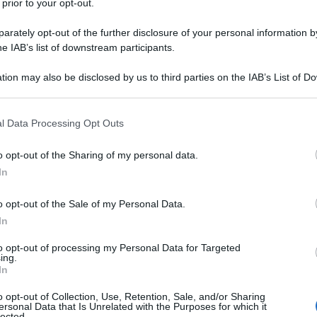
 prior to your opt-out.
rately opt-out of the further disclosure of your personal information by
he IAB’s list of downstream participants.
tion may also be disclosed by us to third parties on the IAB’s List of 
erto ai propri lettori pubbliche scuse per aver
 that may further disclose it to other third parties.
no sulla pandemia di Covid-19 senza metterle in
 that this website/app uses one or more Google services and may gath
l Data Processing Opt Outs
including but not limited to your visit or usage behaviour. You may click 
 to Google and its third-party tags to use your data for below specifi
o opt-out of the Sharing of my personal data.
ogle consent section.
 stregua di quanto fatto dal tedesco Bild - il
In
ania - lo scorso agosto, quando ha chiesto scusa per
id basata sulla paura. Scuse particolari sono state
o opt-out of the Sale of my Personal Data.
In
ato detto "che stavano per uccidere la loro nonna".
to opt-out of processing my Personal Data for Targeted
ing.
lo dell'articolo di
Ekstra Bladet
, che continua con
In
nni, noi - la stampa e la popolazione - siamo stati
o opt-out of Collection, Use, Retention, Sale, and/or Sharing
alle cifre quotidiane del coronavirus delle autorità”.
ersonal Data that Is Unrelated with the Purposes for which it
lected.