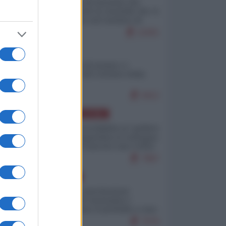
La mappa di Eurostat che
smonta tutte le storielle che vi
raccontano sul turismo di
massa
11001
ITALIA
Il turismo di massa e i
"risvegli" del Corriere della
sera
9412
AMERICA LATINA
Dalla Convertibilità al "grillete
fiscal": l'Argentina si consegna
ai mercati (ancora una volta)
7967
EUROPA
Mosca: le esercitazioni
nucleari di Germania e
Francia sono il preludio a una
guerra contro la Russia
7576