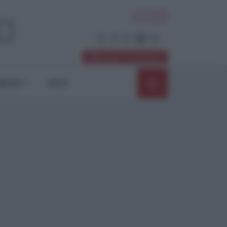
ACCEDI
Abbonati / Sostienici
NIONI
SHOP