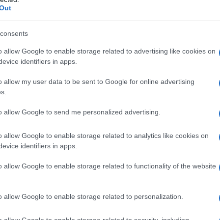
Out
 danese:
consents
oni del pendolo numerico quando si trattava di
o allow Google to enable storage related to advertising like cookies on
e morti per coronavirus. E ci è stato dato il
evice identifiers in apps.
ti del pendolo stabiliti da esperti, politici e autorità,
tito del mostro corona dormiente sotto i nostri
o allow my user data to be sent to Google for online advertising
s.
o che ci addormentiamo per poter colpire
notte.
to allow Google to send me personalized advertising.
 ha logorato tremendamente tutti noi. Ecco
o allow Google to enable storage related to analytics like cookies on
evice identifiers in apps.
iamo fare il punto sui nostri sforzi. E abbiamo
o allow Google to enable storage related to functionality of the website
i sull’uscio quando le autorità hanno dovuto
o allow Google to enable storage related to personalization.
ettivamente che le persone sono ricoverate in
 a causa del coronavirus. Perché fa la differenza.
o allow Google to enable storage related to security, including