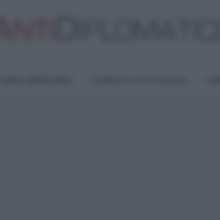
TURA E RESISTENZA
LAVORO E LOTTE SOCIALI
OPI