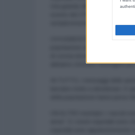
Una grande differenza. Esattament
authenti
essere del 27% superiori alla cifr
semplicemente perché hanno il c
OVVIAMENTE, sono in primo luogo 
popolazione in modo corretto, acc
di corona dovrebbero, per ovvi mo
abbiamo ottenuto l'immagine più c
IN TUTTO, i messaggi delle autorit
lasciano molto a desiderare. E q
della popolazione hanno perso fidu
UN ALTRO esempio: i vaccini son
arma". E i nostri ospedali sono c
ospedali sono apparentemente so