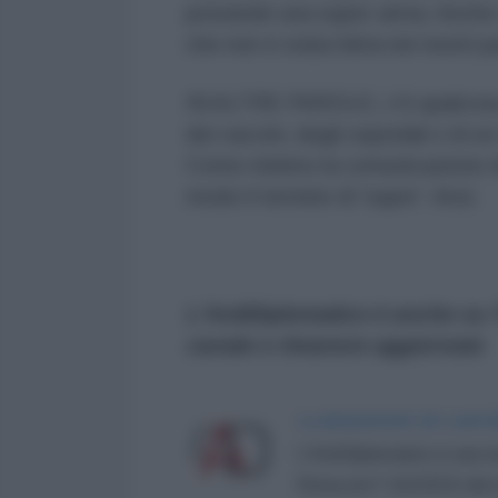
possiede una super-arma. Anche i
che non è stata fatta nei nostri pa
IN ALTRE PAROLE, c'è qualcosa qu
dei vaccini, degli ospedali o di un
Come minimo la comunicazione del
modo il termine di 'super'. Anzi.
L'AntiDiplomatico è anche su
canale e rimanere aggiornato
LA REDAZIONE DE L'ANT
L'AntiDiplomatico è una te
Roma al n° 162/2015 del re