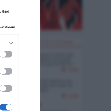
 third
Downstream
er and store
I PIÙ LETTI DELLA SETTIMANA
to grant or
ed purposes
Restare umani: la forma più
alta di ribellione al mondo
distopico di oggi (di Alberto
Bradanini)
22404
Ceuta: perché il Marocco fa
con noi quello che vuole (di
Alberto Negri)
12708
EUROPA