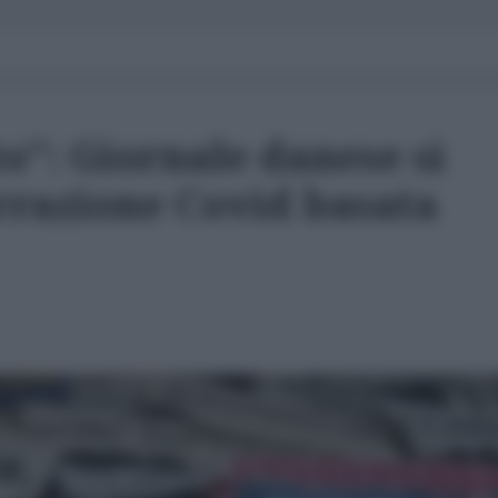
o": Giornale danese si
arrazione Covid basata