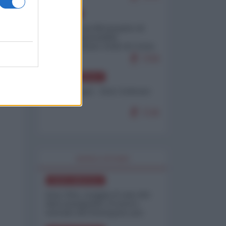
EUROPA
Petro accusa Netanyahu di
essere responsabile
"dell'invasione civile di Ceuta
da parte dei marocchini"
7158
NORD-AMERICA
Chris Hedges - Don Corleone
Trump
7136
WORLD AFFAIRS
NORD-AMERICA
Iran-USA, scoppia il caso dei
dati manipolati: il nuovo
metodo del Pentagono per
minimizzare le perdite