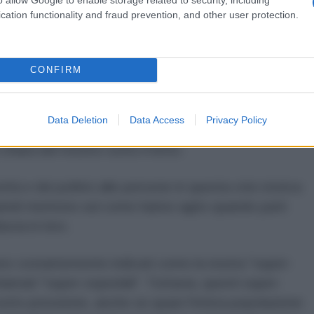
e, i numeri ufficiali dei ricoveri hanno dimostrato di
cation functionality and fraud prevention, and other user protection.
a effettiva di quanti ce ne sono in ospedale,
oronavirus. Lo sappiamo solo ora.
CONFIRM
le autorità responsabili di informare la
urato e onesto. I dati su quanti sono malati e morti
Data Deletion
Data Access
Privacy Policy
tivi, essere stati pubblicati molto tempo fa, quindi
hiara del mostro sotto il letto.
à e dei politici alle persone in questa crisi storica
uindi mentono sul come hanno agito quando parti
cia in loro.
o costantemente indicati come la nostra "super-
hiamati "super-ospedali". Tuttavia, questi super-
tto pressione, anche se quasi l'intera popolazione