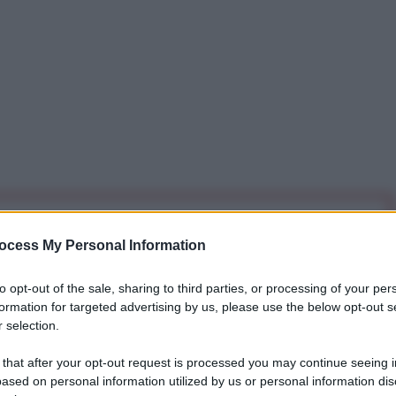
iti per sempre. Il tuo contributo fa la differenza:
ocess My Personal Information
mazione. L'ANTIDIPLOMATICO SEI ANCHE TU!
to opt-out of the sale, sharing to third parties, or processing of your per
formation for targeted advertising by us, please use the below opt-out s
a 5€
Dona 15€
Scegli importo
 selection.
 that after your opt-out request is processed you may continue seeing i
ased on personal information utilized by us or personal information dis
 Telegram.
Clicca qui
per entrare nel nostro