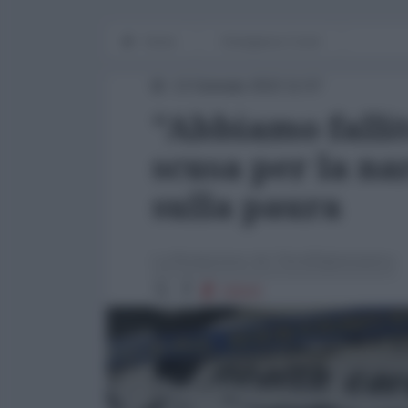
Home
Emergenza Covid
13 Gennaio 2022 11:57
"Abbiamo fallit
scusa per la n
sulla paura
La Redazione de l'AntiDiplomatico
32643