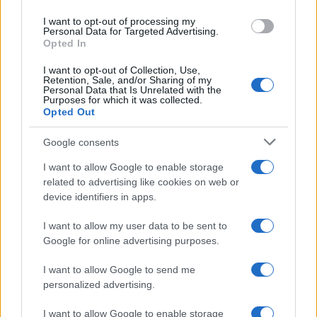
di Alessandro Bartoloni
use your data for below specified purposes in below Google
I want to opt-out of processing my
consent section.
Personal Data for Targeted Advertising.
Opted In
I want to opt-out of Collection, Use,
Retention, Sale, and/or Sharing of my
Come finirebbe una guerra tra UE e
Personal Data that Is Unrelated with the
Russia? Tre scenari per il 2030 (e le
Purposes for which it was collected.
alternative alla linea dura)
Opted Out
20 Luglio 2026 10:00
Google consents
I want to allow Google to enable storage
related to advertising like cookies on web or
#
EDITORIALI
device identifiers in apps.
I want to allow my user data to be sent to
Google for online advertising purposes.
I want to allow Google to send me
personalized advertising.
I want to allow Google to enable storage