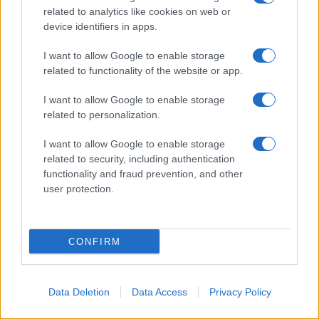
related to analytics like cookies on web or
Cina, Russia e Iran, io ve l’avevo detto (di
device identifiers in apps.
Vito Petrocelli)
07 Agosto 2026 18:00
I want to allow Google to enable storage
related to functionality of the website or app.
I want to allow Google to enable storage
#
STORIA
IN
DIRETTA
related to personalization.
I want to allow Google to enable storage
related to security, including authentication
di Loretta Napoleoni
functionality and fraud prevention, and other
user protection.
CONFIRM
"Black Rock non perde mai" – l'allarme di
Volpi sulla bolla tecnologica
27 Giugno 2026 16:24
Data Deletion
Data Access
Privacy Policy