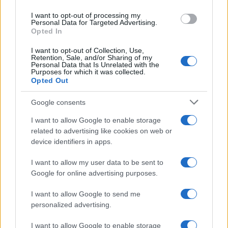
use your data for below specified purposes in below Google
I want to opt-out of processing my
consent section.
Personal Data for Targeted Advertising.
Opted In
I want to opt-out of Collection, Use,
Retention, Sale, and/or Sharing of my
Personal Data that Is Unrelated with the
Purposes for which it was collected.
Opted Out
Registro di ispezione di un drone
intelligente
Google consents
30 Luglio 2026 09:00
I want to allow Google to enable storage
related to advertising like cookies on web or
device identifiers in apps.
#
LA
BELT
AND
ROAD
INITIATIVE
I want to allow my user data to be sent to
Google for online advertising purposes.
I want to allow Google to send me
personalized advertising.
I want to allow Google to enable storage