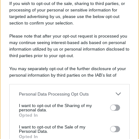
If you wish to opt-out of the sale, sharing to third parties, or
#
RETHINK.POWER
processing of your personal or sensitive information for
targeted advertising by us, please use the below opt-out
section to confirm your selection.
di Alessandro Bartoloni
Please note that after your opt-out request is processed you
may continue seeing interest-based ads based on personal
information utilized by us or personal information disclosed to
third parties prior to your opt-out.
Come finirebbe una guerra tra UE e
Russia? Tre scenari per il 2030 (e le
You may separately opt-out of the further disclosure of your
alternative alla linea dura)
personal information by third parties on the IAB’s list of
downstream participants.
20 Luglio 2026 10:00
Personal Data Processing Opt Outs
This information may also be disclosed by us to third parties
on the IAB’s List of Downstream Participants that may further
I want to opt-out of the Sharing of my
disclose it to other third parties.
personal data.
#
GEOGRAFIE
DEL
POTERE
Opted In
Please note that this website/app uses one or more Google
services and may gather and store information including but
I want to opt-out of the Sale of my
Personal Data.
di Fabio Massimo Paernti
not limited to your visit or usage behaviour. You may click to
Opted In
grant or deny consent to Google and its third-party tags to