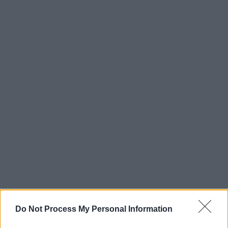
Do Not Process My Personal Information