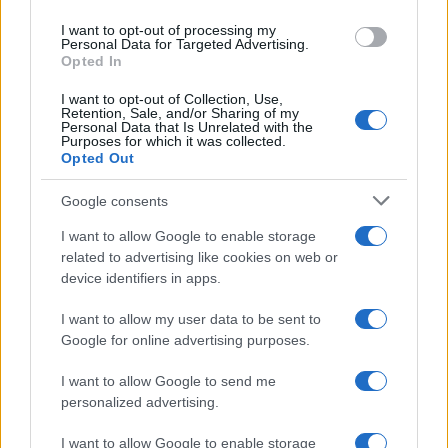
use your data for below specified purposes in below Google
I want to opt-out of processing my
Gli Stati Uniti stanno perdendo “la Guerra
consent section.
Personal Data for Targeted Advertising.
Mondiale a pezzi”?
Opted In
25 Giugno 2026 10:00
I want to opt-out of Collection, Use,
Retention, Sale, and/or Sharing of my
Personal Data that Is Unrelated with the
Purposes for which it was collected.
Opted Out
#
EXODUS
Google consents
di Michelangelo Severgnini
I want to allow Google to enable storage
related to advertising like cookies on web or
device identifiers in apps.
I want to allow my user data to be sent to
Google for online advertising purposes.
La Trilogia del Rimosso di Michelangelo
Severgnini, prodotta da l'AntiDiplomatico,
I want to allow Google to send me
interamente in chiaro
personalized advertising.
24 Luglio 2026 15:49
I want to allow Google to enable storage