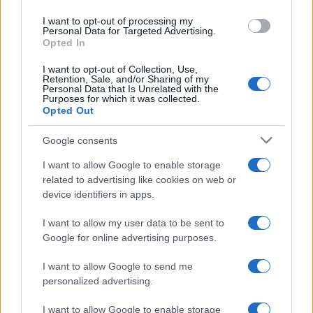
07 Agosto 2026 18:00
use your data for below specified purposes in below Google
I want to opt-out of processing my
consent section.
Personal Data for Targeted Advertising.
Opted In
I want to opt-out of Collection, Use,
#
STORIA
IN
DIRETTA
Retention, Sale, and/or Sharing of my
Personal Data that Is Unrelated with the
Purposes for which it was collected.
Opted Out
di Loretta Napoleoni
Google consents
I want to allow Google to enable storage
related to advertising like cookies on web or
device identifiers in apps.
"Black Rock non perde mai" – l'allarme di
Volpi sulla bolla tecnologica
I want to allow my user data to be sent to
Google for online advertising purposes.
27 Giugno 2026 16:24
I want to allow Google to send me
personalized advertising.
#
MONDISUD
I want to allow Google to enable storage