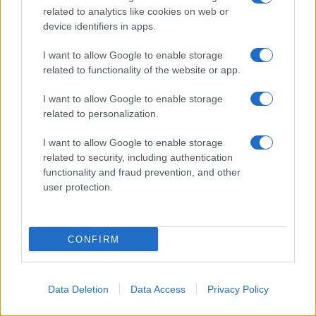
related to analytics like cookies on web or
device identifiers in apps.
di Fabrizio Verde
I want to allow Google to enable storage
related to functionality of the website or app.
I want to allow Google to enable storage
Dalla Convertibilità al "grillete fiscal":
related to personalization.
l'Argentina si consegna ai mercati (ancora
una volta)
I want to allow Google to enable storage
related to security, including authentication
01 Agosto 2026 19:07
functionality and fraud prevention, and other
user protection.
#
ECONOMIA
E
DINTORNI
CONFIRM
di Giuseppe Masala
Data Deletion
Data Access
Privacy Policy