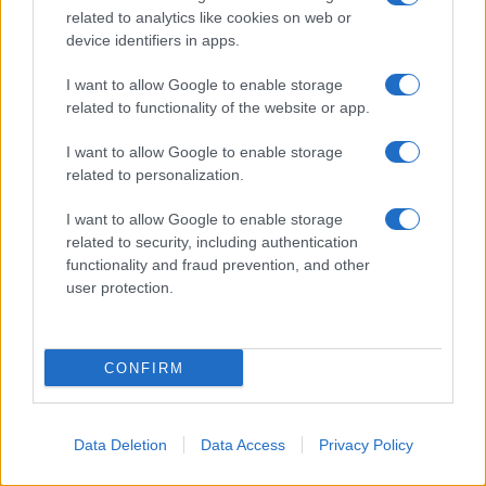
related to analytics like cookies on web or
device identifiers in apps.
27 Novembre 2025 13:54
I want to allow Google to enable storage
related to functionality of the website or app.
I want to allow Google to enable storage
related to personalization.
I want to allow Google to enable storage
related to security, including authentication
functionality and fraud prevention, and other
user protection.
CONFIRM
Una nazione con una leadership
pericolosamente assurda
Data Deletion
Data Access
Privacy Policy