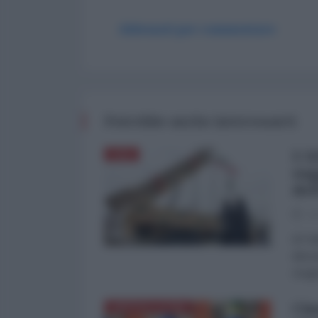
Abbonati per commentare
Potrebbe anche interessarti
L'A
ASIA
sog
del
03
di Fa
dimos
Aragh
Cin
AMERICA LATINA