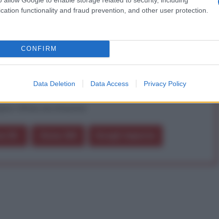
cation functionality and fraud prevention, and other user protection.
a vera informazione pluralista.
a alla nostra Lunga Marcia.
CONFIRM
Abbonati!
Data Deletion
Data Access
Privacy Policy
pure effettua una donazione
a 5€
Dona 15€
Scegli importo