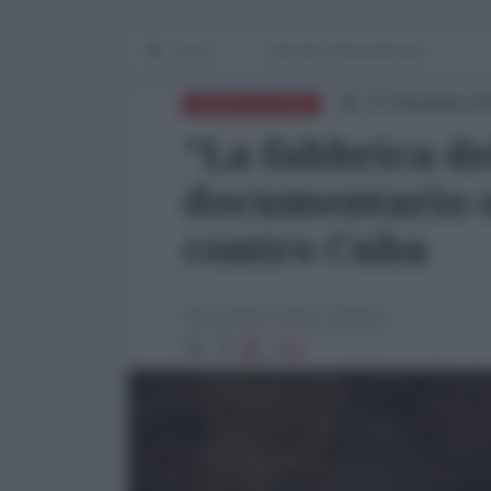
Home
Appunti Latinoamericani
07 Dicembre 20
AMERICA LATINA
"La fabbrica de
documentario s
contro Cuba
Hernando Calvo Ospina
1768