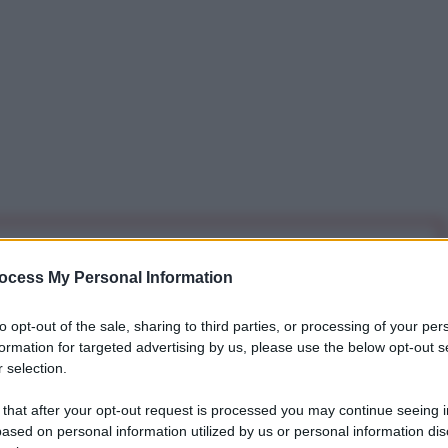
iti per sempre. Il tuo contributo fa la differenza:
ocess My Personal Information
mazione. L'ANTIDIPLOMATICO SEI ANCHE TU!
to opt-out of the sale, sharing to third parties, or processing of your per
formation for targeted advertising by us, please use the below opt-out s
a 5€
Dona 15€
Scegli importo
 selection.
 that after your opt-out request is processed you may continue seeing i
ased on personal information utilized by us or personal information dis
ndividere! Fino a che punto può spingersi la