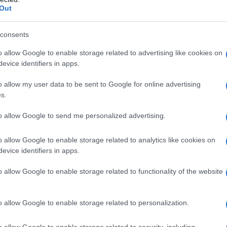
Out
consents
o allow Google to enable storage related to advertising like cookies on
evice identifiers in apps.
o allow my user data to be sent to Google for online advertising
s.
NA
to allow Google to send me personalized advertising.
ancia. Scrive per diversi media internazionali. Ha pubblicato
più lingue. Negli ultimi anni ha realizzato diversi documentari.
o allow Google to enable storage related to analytics like cookies on
evice identifiers in apps.
o allow Google to enable storage related to functionality of the website
ATTENZIONE!
o allow Google to enable storage related to personalization.
r reagire alla dittatura degli algoritmi.
iDiplomatico lede un tuo diritto fondamentale.
o allow Google to enable storage related to security, including