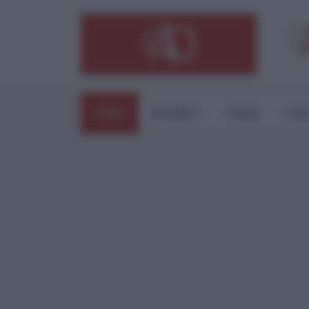
HOME
ESTERI
ITALIA
CUL