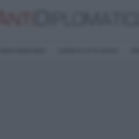
TURA E RESISTENZA
LAVORO E LOTTE SOCIALI
OPI