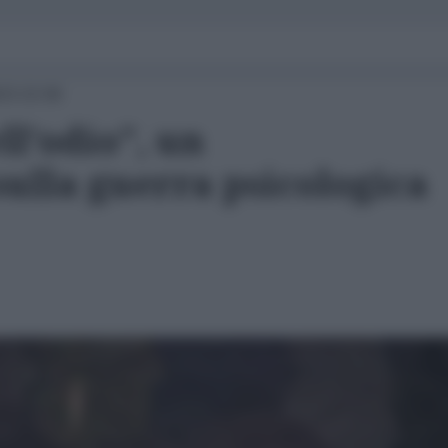
23 22:06
ll'odio", un
ulla guerra psicologica