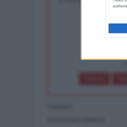
authenti
Rivendica un
Partecip
op
Dona 1€
Don
Commenti
ancora nessun commento