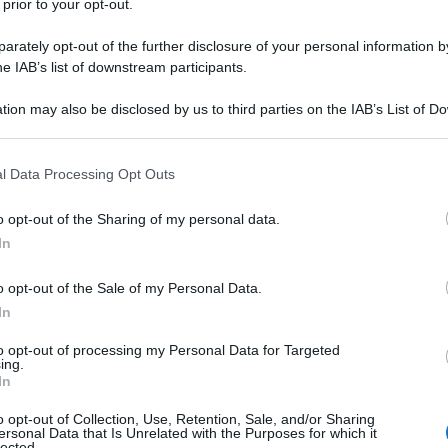
 prior to your opt-out.
popolazione di quest'isola caraibica che ha deciso di
 dopo giorno, dopo più di sessant'anni, gli Stati
rately opt-out of the further disclosure of your personal information by
he IAB’s list of downstream participants.
 per porre fine a questa rivoluzione.
tion may also be disclosed by us to third parties on the IAB’s List of 
hington non hanno avuto limiti, nel tentativo di
 that may further disclose it to other third parties.
 fame o di farlo insorgere contro la sua leadership. E
 that this website/app uses one or more Google services and may gath
l Data Processing Opt Outs
o di mercenari, antipatriottici e traditori, che per
including but not limited to your visit or usage behaviour. You may click 
 to Google and its third-party tags to use your data for below specifi
e viene loro chiesto. Tutto questo, e molto altro,
o opt-out of the Sharing of my personal data.
ogle consent section.
ntario.
In
o opt-out of the Sale of my Personal Data.
In
to opt-out of processing my Personal Data for Targeted
ing.
In
o opt-out of Collection, Use, Retention, Sale, and/or Sharing
ersonal Data that Is Unrelated with the Purposes for which it
lected.