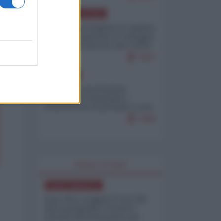
AMERICA LATINA
Dalla Convertibilità al "grillete
fiscal": l'Argentina si consegna
ai mercati (ancora una volta)
7927
EUROPA
Mosca: le esercitazioni
nucleari di Germania e
Francia sono il preludio a una
guerra contro la Russia
7499
WORLD AFFAIRS
NORD-AMERICA
Iran-USA, scoppia il caso dei
dati manipolati: il nuovo
metodo del Pentagono per