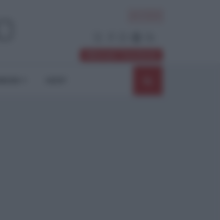
ACCEDI
Abbonati / Sostienici
NIONI
SHOP