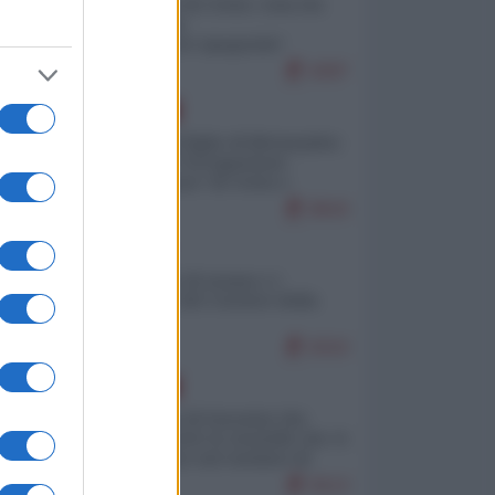
Invasione di Ceuta: cosa sta
accadendo
nell'enclave spagnola?
9287
EUROPA
Quando il figlio di Netanyahu
incitava "l'occupazione
musulmana" di Ceuta e
Melilla
8643
ITALIA
Il turismo di massa e i
"risvegli" del Corriere della
sera
8310
EUROPA
La mappa di Eurostat che
smonta tutte le storielle che vi
raccontano sul turismo di
massa
8113