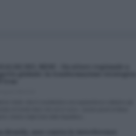
NALISI DEL MESE - Da attore regionale a
getto globale: la trasformazione strategic
l'Iran
 Agosto 2026 07:00
brizio Verde «Non li consideriamo una superpotenza e abbiamo già
trato al mondo intero che non lo sono». Queste parole di Abbas
chi, ministro degli Esteri della Repubblica...
a-Brasile, asse contro le interferenze