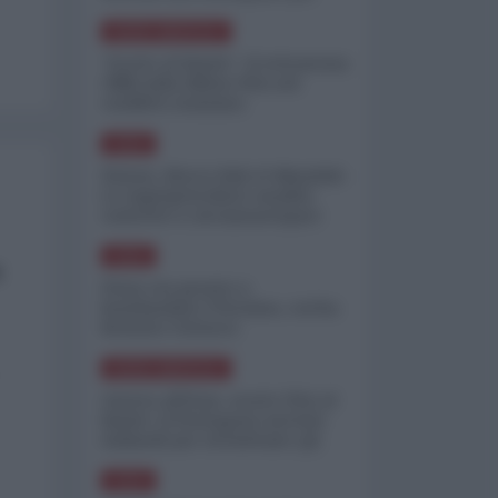
minimizzare le perdite
NORD-AMERICA
"Scorte al limite": il retroscena
CNN sulla difesa USA nel
conflitto iraniano
ASIA
Yemen, blocco Bab el-Mandab:
Le superpetroliere saudite
costrette a circumnavigare
l'Africa
ASIA
a
l'Iran era pronto a
bombardare l'Ucraina, cos'ha
fermato l'attacco
NORD-AMERICA
Guerra all'Iran, scorte USA al
limite: il Pentagono investe
miliardi per ricostituire gli
arsenali
ASIA