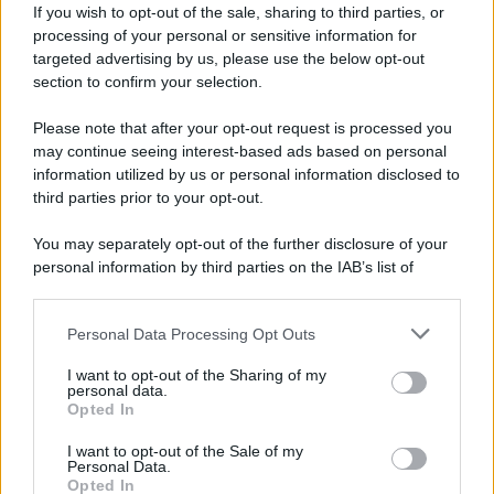
If you wish to opt-out of the sale, sharing to third parties, or
Iran, ma i dati lo smentiscono
processing of your personal or sensitive information for
targeted advertising by us, please use the below opt-out
EUROPA
section to confirm your selection.
Petro accusa Netanyahu di essere responsabile
"dell'invasione civile di Ceuta da parte dei
marocchini"
Please note that after your opt-out request is processed you
may continue seeing interest-based ads based on personal
information utilized by us or personal information disclosed to
third parties prior to your opt-out.
You may separately opt-out of the further disclosure of your
personal information by third parties on the IAB’s list of
downstream participants.
Personal Data Processing Opt Outs
This information may also be disclosed by us to third parties
on the IAB’s List of Downstream Participants that may further
I want to opt-out of the Sharing of my
disclose it to other third parties.
personal data.
Opted In
Please note that this website/app uses one or more Google
services and may gather and store information including but
I want to opt-out of the Sale of my
Personal Data.
not limited to your visit or usage behaviour. You may click to
Opted In
grant or deny consent to Google and its third-party tags to