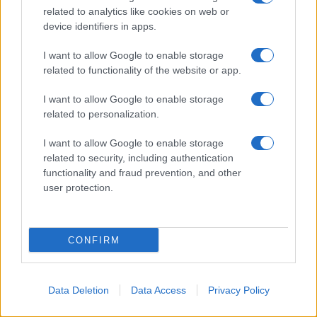
related to analytics like cookies on web or
device identifiers in apps.
I want to allow Google to enable storage
Come finirebbe una guerra tra UE e
related to functionality of the website or app.
Russia? Tre scenari per il 2030 (e le
alternative alla linea dura)
I want to allow Google to enable storage
related to personalization.
20 Luglio 2026 10:00
I want to allow Google to enable storage
related to security, including authentication
functionality and fraud prevention, and other
#
GEOGRAFIE
DEL
POTERE
user protection.
di Fabio Massimo Paernti
CONFIRM
Data Deletion
Data Access
Privacy Policy