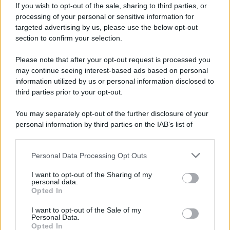
If you wish to opt-out of the sale, sharing to third parties, or
processing of your personal or sensitive information for
targeted advertising by us, please use the below opt-out
section to confirm your selection.
Please note that after your opt-out request is processed you
#
GEOGRAFIE
DEL
POTERE
may continue seeing interest-based ads based on personal
information utilized by us or personal information disclosed to
third parties prior to your opt-out.
di Fabio Massimo Paernti
You may separately opt-out of the further disclosure of your
personal information by third parties on the IAB’s list of
downstream participants.
Personal Data Processing Opt Outs
This information may also be disclosed by us to third parties
on the IAB’s List of Downstream Participants that may further
"Mentre noi giochiamo con i chatbot, la
I want to opt-out of the Sharing of my
disclose it to other third parties.
Cina si è presa il futuro dell'IA" (VIDEO)
personal data.
Opted In
24 Giugno 2026 08:00
Please note that this website/app uses one or more Google
services and may gather and store information including but
I want to opt-out of the Sale of my
Personal Data.
not limited to your visit or usage behaviour. You may click to
Opted In
grant or deny consent to Google and its third-party tags to