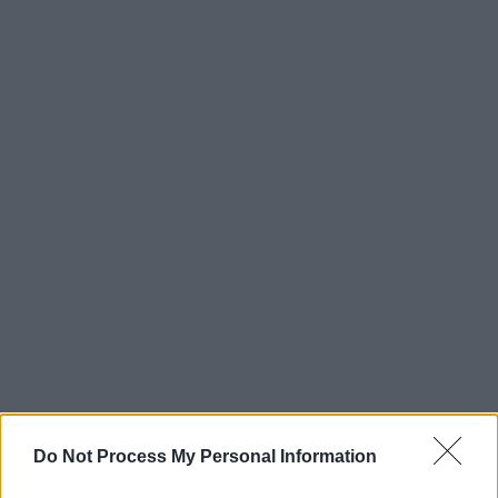
Do Not Process My Personal Information