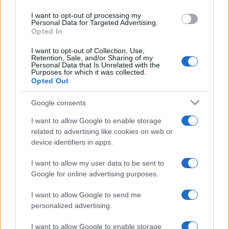
use your data for below specified purposes in below Google
I want to opt-out of processing my
consent section.
Personal Data for Targeted Advertising.
Opted In
La governance cinese vista dai
I want to opt-out of Collection, Use,
Retention, Sale, and/or Sharing of my
rappresentanti italiani e la visione dello
Personal Data that Is Unrelated with the
sviluppo comune sino-italiano
Purposes for which it was collected.
Opted Out
06 Agosto 2026 08:00
Google consents
I want to allow Google to enable storage
#
SCELTI
DAL
PEOPLE'S
DAILY
related to advertising like cookies on web or
device identifiers in apps.
I want to allow my user data to be sent to
Google for online advertising purposes.
I want to allow Google to send me
personalized advertising.
I want to allow Google to enable storage