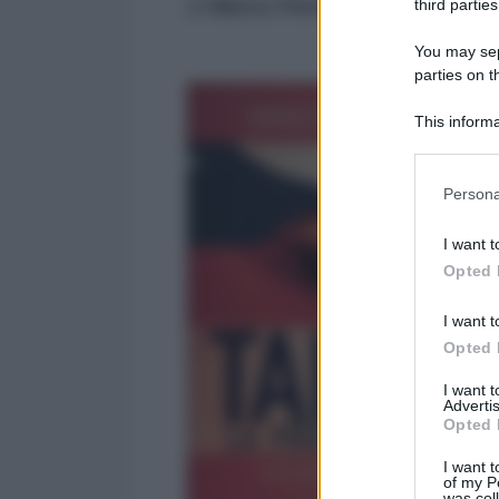
di
Marco Pondrelli - Marx21
third parties
You may sepa
parties on t
This informa
Participants
Please note
Persona
information 
deny consent
I want t
in below Go
Opted 
I want t
Opted 
I want 
Advertis
Opted 
I want t
of my P
was col