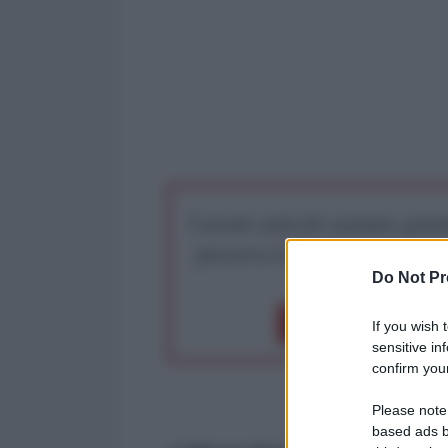
I nostri articoli saranno gratu
preserva la libera infor
Do Not Pr
Dona 1€
Don
If you wish 
sensitive in
confirm your
Please note
based ads b