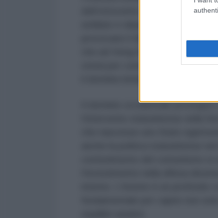
dell’ottocento alla vittoria della
authenti
umiliato e depredato. Le odiose gu
provocano il distacco di intere re
che ad Hong Kong la Cina non ris
storia per conoscere come Hong 
il dominio britannico e come tornò
Il dominio occidentale prosegue
l’intervento statunitense nella S
che nascesse uno Stato egemone 
anche la politica statunitense ne
contenimento del comunismo si u
l’investimento nella difesa diven
interno. L’Autore è un profondo 
fondamentale per capire non solo i
equilibri asiatici.