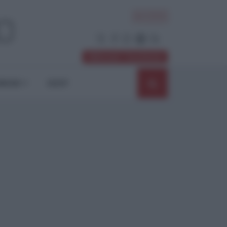
ACCEDI
Abbonati / Sostienici
NIONI
SHOP