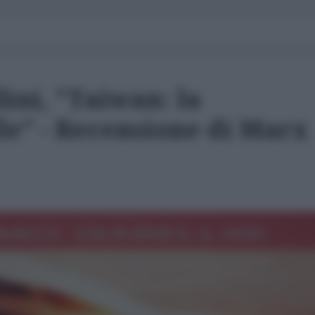
ini, "Taiwan: la
le" - Recensione di Marx