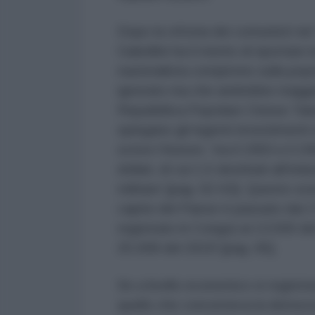
Dopo la vittoria dei comunisti nel
Gabellini ha il merito di riportar
nazionalista compirono sulla pop
ignorato ma che andrebbe maggio
Repubblica Popolare Cinese Taiwa
spiegano gli ingenti investimenti e
scrive l’Autore: ‘tra il 1950 e il 19
dollari, di cui 1,5 destinati all’i
militare’ [pag. 62-63]. Questo so
capite del Paese è passato dai 1
registrato in Congo) ai 13.500 del
25.008 del 2018’ [pag. 65].
Se a livello economico si registra
quello che concerneva la democr