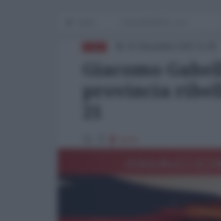
Home
CASA EDITRICE L.A.D.
01 Novembre 2022 11:00
ASIA
Giacomo Gabell
provincia ribel
21
3170