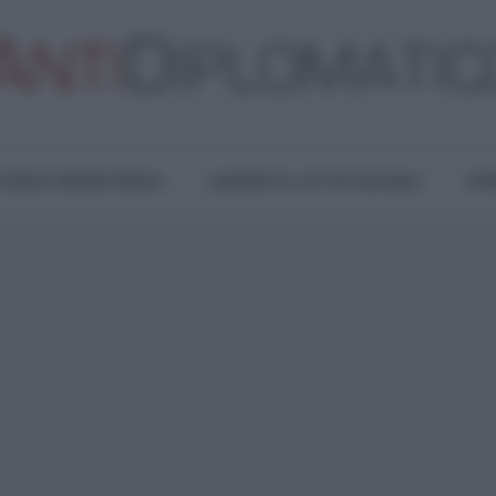
TURA E RESISTENZA
LAVORO E LOTTE SOCIALI
OPI