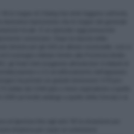
 ’49 le truppe di Chiang Kai-shek fuggono sull’isola,
e la durissima repressione che le truppe del generale
olazione locale. È un episodio oggi pressoché
rmente conosciuto. Dopo la nascita della
n diviene per gli USA un alleato essenziale, così si
d il sostegno militare fornito alla Provincia ribelle,
62, gli Stati Uniti erogarono all’isola ben 4 miliardi di
ndustrializzazione e 2,5 al rafforzamento dell’apparato
stegno ha portato un grande benessere ‘il Pil pro-
70 dollari del 1949 (più o meno equivalente a quello
 1996 (un livello analogo a quello della Grecia) e ai
va un’apertura fino agli anni ’80 la situazione per
azia rimaneva per usare un eufemismo