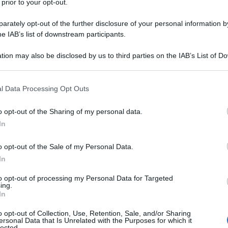
 prior to your opt-out.
rately opt-out of the further disclosure of your personal information by
he IAB’s list of downstream participants.
tion may also be disclosed by us to third parties on the IAB’s List of 
 that may further disclose it to other third parties.
 that this website/app uses one or more Google services and may gath
l Data Processing Opt Outs
including but not limited to your visit or usage behaviour. You may click 
 to Google and its third-party tags to use your data for below specifi
o opt-out of the Sharing of my personal data.
ogle consent section.
In
o opt-out of the Sale of my Personal Data.
In
to opt-out of processing my Personal Data for Targeted
ing.
In
o opt-out of Collection, Use, Retention, Sale, and/or Sharing
ersonal Data that Is Unrelated with the Purposes for which it
lected.