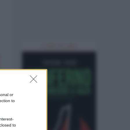
IL LIBRO DEL MESE
sonal or
ection to
nterest-
closed to