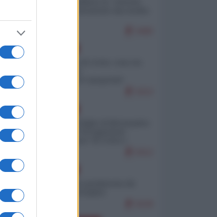
Quali sarebbero le “vittorie
ucraine” decantate dai media
italici?
9480
EUROPA
Invasione di Ceuta: cosa sta
accadendo
nell'enclave spagnola?
9153
EUROPA
Quando il figlio di Netanyahu
incitava "l'occupazione
musulmana" di Ceuta e
Melilla
8312
EUROPA
Geopolitica predatoria (di
Marco Travaglio)
8228