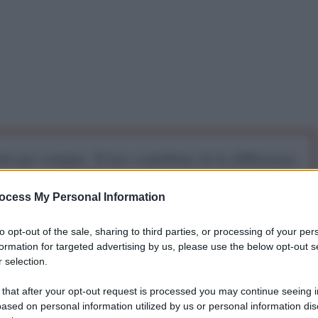
iti per sempre. Il tuo contributo fa la differenza:
mazione. L'ANTIDIPLOMATICO SEI ANCHE TU!
ocess My Personal Information
a 5€
Dona 15€
Scegli importo
to opt-out of the sale, sharing to third parties, or processing of your per
formation for targeted advertising by us, please use the below opt-out s
 selection.
 that after your opt-out request is processed you may continue seeing i
ased on personal information utilized by us or personal information dis