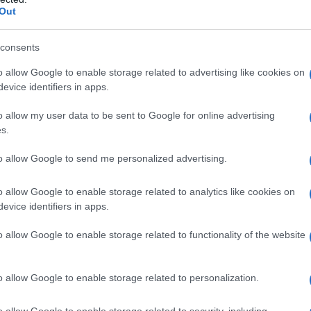
Out
consents
o allow Google to enable storage related to advertising like cookies on
evice identifiers in apps.
o allow my user data to be sent to Google for online advertising
s.
ni, uscito in un momento molto opportuno, affronta
e politica la questione di Taiwan.
Come abbiamo
to allow Google to send me personalized advertising.
ttura data dei media occidentale del 20° Congresso
ppiattito la complessa relazione di Xi Jinping solo
o allow Google to enable storage related to analytics like cookies on
evice identifiers in apps.
modo palese le affermazione del Segretario generale
o allow Google to enable storage related to functionality of the website
ttiva storica approccia il problema focalizzando la
o allow Google to enable storage related to personalization.
iliazione, laddove la Cina passò dall’essere una
 degli appetiti occidentali. Dalla metà
o allow Google to enable storage related to security, including