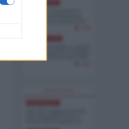
NORD-AMERICA
Il "mistero" dei numeri: il
governo Usa minimizza le
vittime in Iran, mentre fonti
interne...
7648
AMERICA LATINA
Dalla Convertibilità al "grillete
fiscal": l'Argentina si consegna
ai mercati (ancora una volta)
7616
WORLD AFFAIRS
NORD-AMERICA
Iran-USA, scoppia il caso dei
dati manipolati: il nuovo
metodo del Pentagono per
minimizzare le perdite