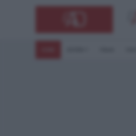
HOME
ESTERI
ITALIA
CUL