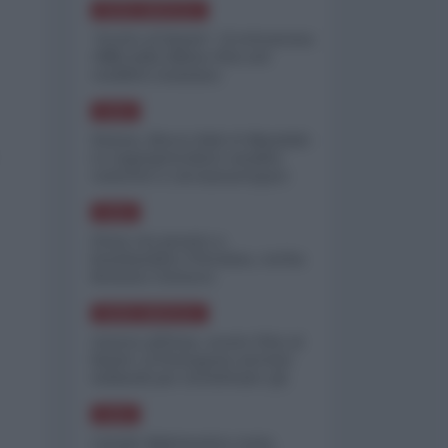
NORD-AMERICA
"Scorte al limite": il retroscena
CNN sulla difesa USA nel
conflitto iraniano
ASIA
Yemen, blocco Bab el-Mandab:
Le superpetroliere saudite
costrette a circumnavigare
l'Africa
ASIA
l'Iran era pronto a
bombardare l'Ucraina, cos'ha
fermato l'attacco
NORD-AMERICA
Guerra all'Iran, scorte USA al
limite: il Pentagono investe
miliardi per ricostituire gli
arsenali
ASIA
Canale diplomatico resta