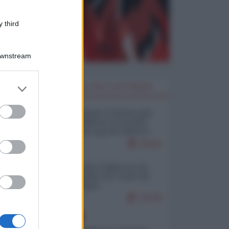
 third
Downstream
er and store
I PIÙ LETTI DELLA SETTIMANA
to grant or
ed purposes
Restare umani: la forma più
alta di ribellione al mondo
distopico di oggi (di Alberto
Bradanini)
19116
Ceuta: perché il Marocco fa
con noi quello che vuole (di
Alberto Negri)
12278
EUROPA