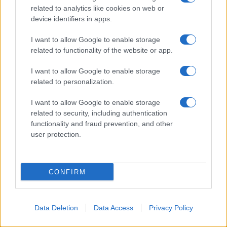
related to analytics like cookies on web or
device identifiers in apps.
Registro di ispezione di un drone
intelligente
I want to allow Google to enable storage
30 Luglio 2026 09:00
related to functionality of the website or app.
I want to allow Google to enable storage
related to personalization.
#
LA
BELT
AND
ROAD
INITIATIVE
I want to allow Google to enable storage
related to security, including authentication
functionality and fraud prevention, and other
user protection.
CONFIRM
Yunnan: Dove il tè incontra il caffè e la
macadamia profuma di futuro
Data Deletion
Data Access
Privacy Policy
27 Ottobre 2025 10:00