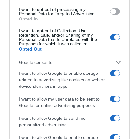
use your data for below specified purposes in below Google
I want to opt-out of processing my
consent section.
Personal Data for Targeted Advertising.
Opted In
#
MONDISUD
I want to opt-out of Collection, Use,
Retention, Sale, and/or Sharing of my
Personal Data that Is Unrelated with the
di Fabrizio Verde
Purposes for which it was collected.
Opted Out
Google consents
I want to allow Google to enable storage
Dalla Convertibilità al "grillete fiscal":
related to advertising like cookies on web or
l'Argentina si consegna ai mercati (ancora
device identifiers in apps.
una volta)
01 Agosto 2026 19:07
I want to allow my user data to be sent to
Google for online advertising purposes.
I want to allow Google to send me
#
ECONOMIA
E
DINTORNI
personalized advertising.
I want to allow Google to enable storage