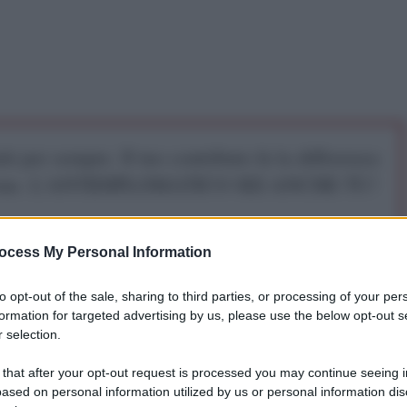
iti per sempre. Il tuo contributo fa la differenza:
mazione. L'ANTIDIPLOMATICO SEI ANCHE TU!
a 5€
Dona 15€
Scegli importo
ocess My Personal Information
to opt-out of the sale, sharing to third parties, or processing of your per
formation for targeted advertising by us, please use the below opt-out s
 selection.
 that after your opt-out request is processed you may continue seeing i
ased on personal information utilized by us or personal information dis