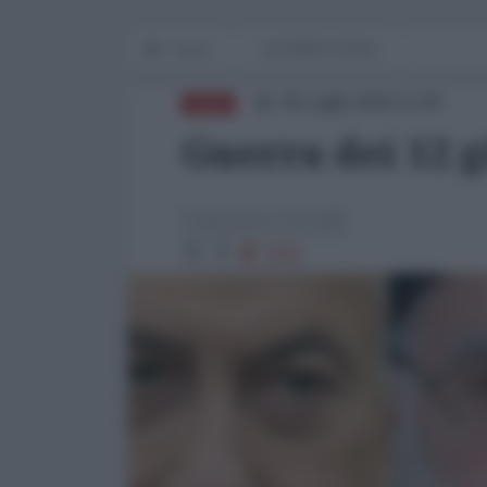
Home
IN PRIMO PIANO
06 Luglio 2025 11:00
ASIA
Guerra dei 12 gi
Francesco Corrado
3005