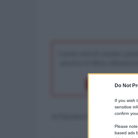
I nostri articoli saranno gratu
preserva la libera infor
Dona 1€
Don
Do Not Pr
If you wish 
sensitive in
confirm your
di Francesco Corrado
Please note
based ads b