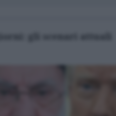
orni: gli scenari attuali