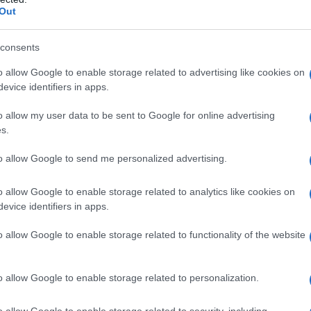
Out
 12 giorni è stato solo un nuovo stadio di
'Iran che va avanti in varie forme (sanzioni, omicidi
consents
. Anzi quello che è successo nella guerra dei 12
o allow Google to enable storage related to advertising like cookies on
del piano di attacco all'Iran messo a punto dai falchi
evice identifiers in apps.
d Israele) nel 2019: il progetto prevedeva di
o allow my user data to be sent to Google for online advertising
pziose ed inconcludenti da parte degli USA, che
s.
in quanto non coinvolta (tanto ad Israele non si
e che a seguito della reazione iraniana gli USA
to allow Google to send me personalized advertising.
in modo massiccio: anche con le forze di terra.
o allow Google to enable storage related to analytics like cookies on
evice identifiers in apps.
di attacco all'Iran è stata resa possibile
a soprattutto dalla caduta della Siria di Assad e la
o allow Google to enable storage related to functionality of the website
, del legittimo sovrano con un capo dell'ISIS,
vora a fianco degli USA e di Israele. Il problema
o allow Google to enable storage related to personalization.
 Siria consisteva nella sua antiaerea a nella sua
 attacchi militari diretti di Israele all'Iran in quanto
o allow Google to enable storage related to security, including