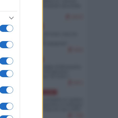
Quali sarebbero le “vittorie
ucraine” decantate dai media
italici?
10170
EUROPA
Invasione di Ceuta: cosa sta
accadendo
nell'enclave spagnola?
9210
EUROPA
Quando il figlio di Netanyahu
incitava "l'occupazione
musulmana" di Ceuta e
Melilla
8471
AMERICA LATINA
Dalla Convertibilità al "grillete
fiscal": l'Argentina si consegna
ai mercati (ancora una volta)
7788