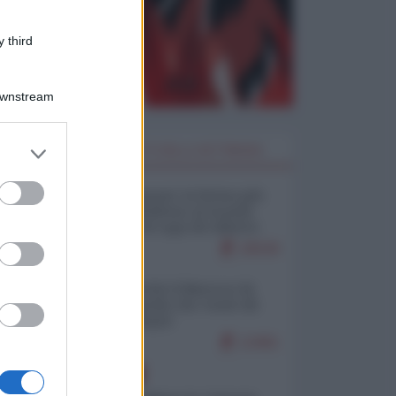
 third
Downstream
er and store
I PIÙ LETTI DELLA SETTIMANA
to grant or
ed purposes
Restare umani: la forma più
alta di ribellione al mondo
distopico di oggi (di Alberto
Bradanini)
20539
Ceuta: perché il Marocco fa
con noi quello che vuole (di
Alberto Negri)
12461
EUROPA