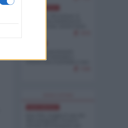
NORD-AMERICA
Il "mistero" dei numeri: il
governo Usa minimizza le
vittime in Iran, mentre fonti
interne...
7679
EUROPA
Mosca: le esercitazioni
nucleari di Germania e
Francia sono il preludio a una
guerra contro la Russia
7349
WORLD AFFAIRS
NORD-AMERICA
Iran-USA, scoppia il caso dei
dati manipolati: il nuovo
metodo del Pentagono per