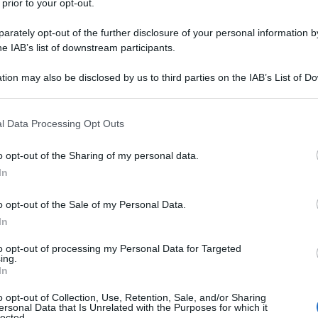
 prior to your opt-out.
o tra Iran da un lato e Israele, USA, Giordania,
la situazione geopolitica si sta chiarendo.
rately opt-out of the further disclosure of your personal information by
he IAB’s list of downstream participants.
dì 13 giugno Israele ha attaccato l'Iran, a sorpresa e
tion may also be disclosed by us to third parties on the IAB’s List of 
i degli americani i quali dicevano agli iraniani di
 that may further disclose it to other third parties.
l'incontro di domenica 15. Ecco a cosa servivano le
 that this website/app uses one or more Google services and may gath
finite inutili da Khamenei. Israele ha attaccato con
l Data Processing Opt Outs
including but not limited to your visit or usage behaviour. You may click 
re il programma nucleare iraniano e effettuare un
 to Google and its third-party tags to use your data for below specifi
o opt-out of the Sharing of my personal data.
ogle consent section.
 gli appelli di Natanyahu al popolo iraniano a
In
o opt-out of the Sale of my Personal Data.
essa della dottrina politico-militare israeliano-
In
da quando si è instaurata la repubblica islamica.
to opt-out of processing my Personal Data for Targeted
ing.
 con l'Iran dello scià con cui collaborava a livello
In
o quella feroce dittatura (come aiutava il Sudafrica
o opt-out of Collection, Use, Retention, Sale, and/or Sharing
senso.
ersonal Data that Is Unrelated with the Purposes for which it
lected.