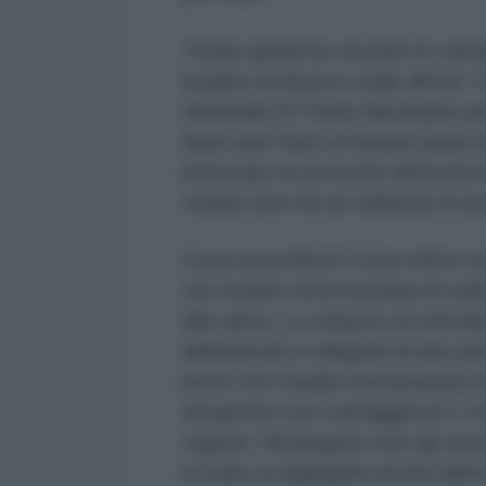
Trump quindi ha cacciato le cas
al piano di attacco reale all'Ira
elettorale di Trump dal proprio 
dopo aver fatto un'azione quasi di
insensate su presunte distruzioni 
Israele (che era al collasso) di av
Cosa succederà? Come detto nel 
che Israele verrà inondata di sold
alla carica. Le minacce di omicidio 
dell'esercito e dirigenti di alto p
prove che Israele ha intenzione d
situazione così vantaggiosa? L'Ira
regione. Rimangono solo gli yemen
in mano ai tagliagole armati dall'