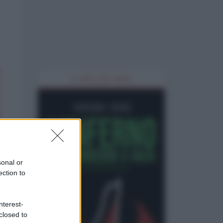
IL LIBRO DEL MESE
sonal or
ection to
nterest-
closed to