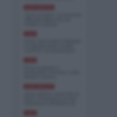
minimizzare le perdite
NORD-AMERICA
"Scorte al limite": il retroscena
CNN sulla difesa USA nel
conflitto iraniano
ASIA
Yemen, blocco Bab el-Mandab:
Le superpetroliere saudite
costrette a circumnavigare
l'Africa
ASIA
l'Iran era pronto a
bombardare l'Ucraina, cos'ha
fermato l'attacco
NORD-AMERICA
Guerra all'Iran, scorte USA al
limite: il Pentagono investe
miliardi per ricostituire gli
arsenali
ASIA