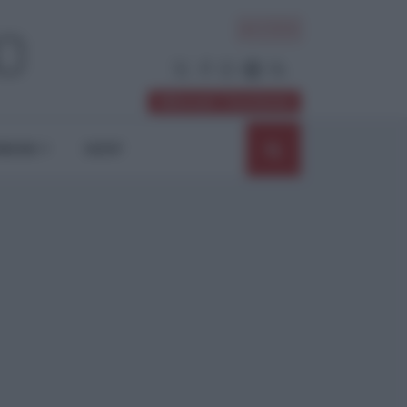
ACCEDI
Abbonati / Sostienici
NIONI
SHOP