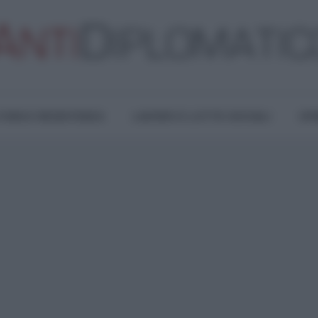
TURA E RESISTENZA
LAVORO E LOTTE SOCIALI
OPI