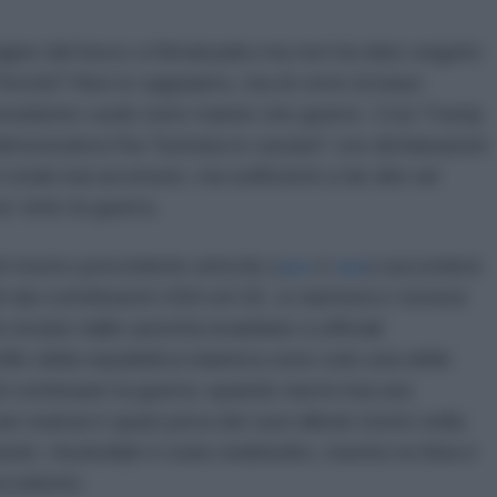
tagne dal fuoco a Netanyahu ma non ha dato seguito
n. Perché? Non lo sappiamo, ma di certo la base
presidente vuole tutto tranne che guerre. Così Trump
mostrativa l'ha "buttata in caciara" con dichiarazioni
totali mai avvenute, ma sufficienti a far dire ad
er vinto la guerra.
nostro precedente articolo (
qua
e
qua
) succederà
i dai contribuenti USA ed UE, si riarmerà e tornerà
inviate dalle autorità israeliane a ufficiali
rofilo della repubblica islamica sono solo una delle
i continuare la guerra: quando riavrà mai una
n oramai è quasi priva dei suoi alleati storici nella
iti. Hezbollah è stato indebolito, mentre la Siria è
occidente.