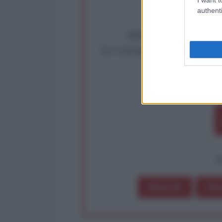
authenti
Abbiamo poco tempo pe
La censura imposta a l'Ant
Rivendica un
Partecip
op
Dona 1€
Don