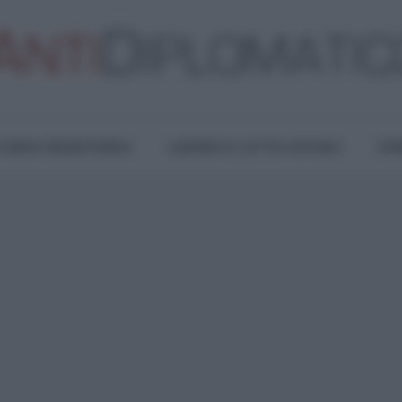
TURA E RESISTENZA
LAVORO E LOTTE SOCIALI
OPI