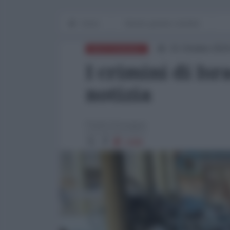
Home
Mondo grande e terribile
31 Ottobre 2024
MEDITERRANEO
I crimini di I
notizia
Paolo Desogus
1588