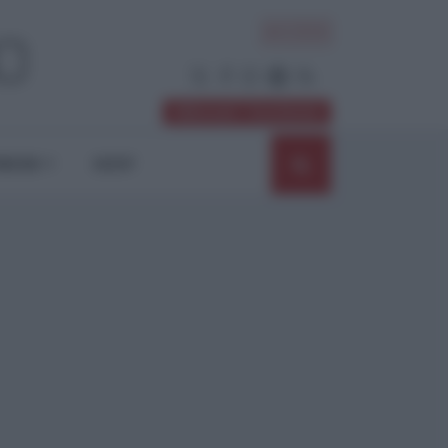
ACCEDI
Abbonati / Sostienici
NIONI
SHOP