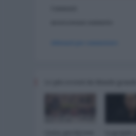
Commenti
ancora nessun commento
Abbonati per commentare
Le più recenti da Mondo grande
Ceuta, perché non
La grande 