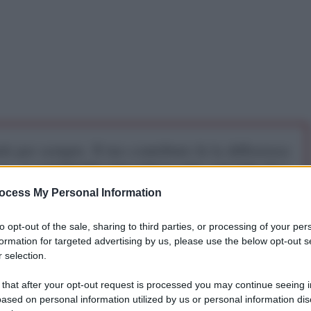
iti per sempre. Il tuo contributo fa la differenza:
mazione. L'ANTIDIPLOMATICO SEI ANCHE TU!
ocess My Personal Information
a 5€
Dona 15€
Scegli importo
to opt-out of the sale, sharing to third parties, or processing of your per
formation for targeted advertising by us, please use the below opt-out s
 selection.
 sul medio oriente stia calando. Eppure solo nella
 that after your opt-out request is processed you may continue seeing i
ano ha ucciso più di 200 persone, circa 150 a Gaza e il
ased on personal information utilized by us or personal information dis
ime erano bambini o comunque civili inermi, tanto che