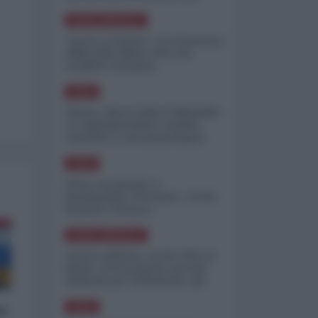
minimizzare le perdite
NORD-AMERICA
"Scorte al limite": il retroscena
CNN sulla difesa USA nel
conflitto iraniano
ASIA
Yemen, blocco Bab el-Mandab:
Le superpetroliere saudite
costrette a circumnavigare
l'Africa
ASIA
l'Iran era pronto a
bombardare l'Ucraina, cos'ha
fermato l'attacco
NORD-AMERICA
Guerra all'Iran, scorte USA al
limite: il Pentagono investe
miliardi per ricostituire gli
arsenali
lo
ASIA