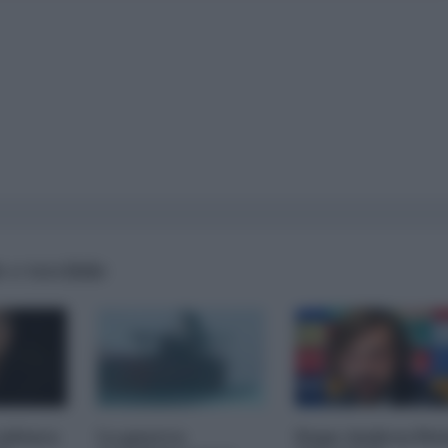
 e terribile
cultura
La guerra
Dopo Andrea Pir