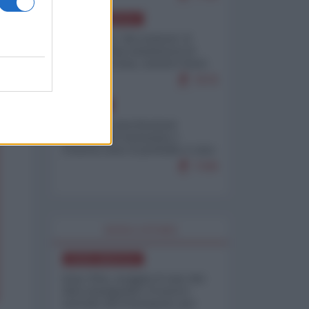
NORD-AMERICA
Il "mistero" dei numeri: il
governo Usa minimizza le
vittime in Iran, mentre fonti
interne...
7679
EUROPA
Mosca: le esercitazioni
nucleari di Germania e
Francia sono il preludio a una
guerra contro la Russia
7349
WORLD AFFAIRS
NORD-AMERICA
Iran-USA, scoppia il caso dei
dati manipolati: il nuovo
metodo del Pentagono per