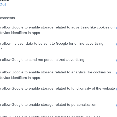
Out
azione ancor più catastrofica.
consents
 pochissimo. Immagino che sia dovuto non soltanto
, ma anche al senso di vergogna collettiva di fronte
o allow Google to enable storage related to advertising like cookies on
, paese a noi “amico”.
evice identifiers in apps.
l'altra parte mentre si sta compiendo uno dei
o allow my user data to be sent to Google for online advertising
s.
olo.
to allow Google to send me personalized advertising.
2024
o allow Google to enable storage related to analytics like cookies on
evice identifiers in apps.
etteratura italiana contemporanea alla Sorbonne Université,
o allow Google to enable storage related to functionality of the website
lini. Teoria del segno e del cinema
per Quodlibet.
o allow Google to enable storage related to personalization.
o allow Google to enable storage related to security, including