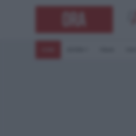
HOME
ESTERI
ITALIA
CUL