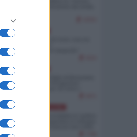
Quali sarebbero le “vittorie
ucraine” decantate dai media
italici?
10163
EUROPA
Invasione di Ceuta: cosa sta
accadendo
nell'enclave spagnola?
9210
EUROPA
Quando il figlio di Netanyahu
incitava "l'occupazione
musulmana" di Ceuta e
Melilla
8471
AMERICA LATINA
Dalla Convertibilità al "grillete
fiscal": l'Argentina si consegna
ai mercati (ancora una volta)
7788