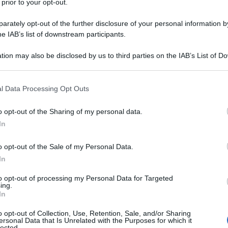
 prior to your opt-out.
mente. Le sue parole però non sono state riprese dai
sa a lui solo se parla di aborto o di altri argomenti
rately opt-out of the further disclosure of your personal information by
iesa cattolica conferma le sue posizioni di sempre.
he IAB’s list of downstream participants.
tion may also be disclosed by us to third parties on the IAB’s List of 
o silenzio vi è il rifiuto di Israele all'invio di cibo
 that may further disclose it to other third parties.
secondo l'ambasciatrice americana all'Onu, Israele sta
ame i palestinesi. Ripeto, sono parole
 that this website/app uses one or more Google services and may gath
l Data Processing Opt Outs
ù che amico di Israele. Tuttavia per la nostra stampa
including but not limited to your visit or usage behaviour. You may click 
 Trump ed Harris si insultano gioiosamente l'un
 to Google and its third-party tags to use your data for below specifi
o opt-out of the Sharing of my personal data.
ogle consent section.
nte di fame, ma nelle nostre tv va in onda lo show
In
le americana
o opt-out of the Sale of my Personal Data.
e meno del necessario, ha avuto la notizia della
In
RWA, ovvero l'"Agenzia delle Nazioni Unite per il
ughi palestinesi nel vicino oriente".
to opt-out of processing my Personal Data for Targeted
ing.
In
 maggioranza questo provvedimento contestato
o opt-out of Collection, Use, Retention, Sale, and/or Sharing
l mondo. Se dovesse essere applicato per i
ersonal Data that Is Unrelated with the Purposes for which it
ordania l'uscita dell'UNRWA porterebbe le condizioni
lected.