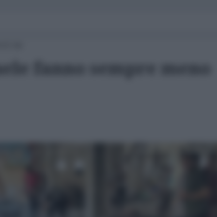
 07:00
sraele fanno sempre meno