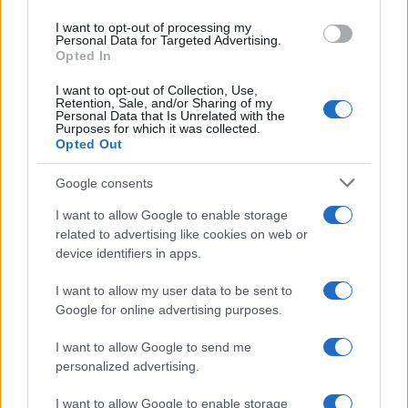
use your data for below specified purposes in below Google
I want to opt-out of processing my
consent section.
Personal Data for Targeted Advertising.
Opted In
I want to opt-out of Collection, Use,
Retention, Sale, and/or Sharing of my
Personal Data that Is Unrelated with the
Yunnan: Dove il tè incontra il caffè e la
Purposes for which it was collected.
macadamia profuma di futuro
Opted Out
27 Ottobre 2025 10:00
Google consents
I want to allow Google to enable storage
related to advertising like cookies on web or
#
I
MEDIA
ALLA
GUERRA
device identifiers in apps.
I want to allow my user data to be sent to
di Francesco Santoianni
Google for online advertising purposes.
I want to allow Google to send me
personalized advertising.
I want to allow Google to enable storage