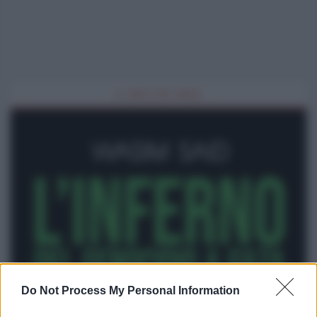
IL LIBRO DEL MESE
Do Not Process My Personal Information