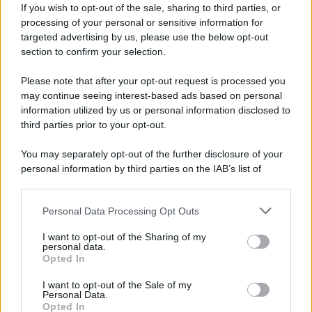
If you wish to opt-out of the sale, sharing to third parties, or
processing of your personal or sensitive information for
targeted advertising by us, please use the below opt-out
section to confirm your selection.
Please note that after your opt-out request is processed you
may continue seeing interest-based ads based on personal
information utilized by us or personal information disclosed to
third parties prior to your opt-out.
You may separately opt-out of the further disclosure of your
personal information by third parties on the IAB’s list of
downstream participants.
Personal Data Processing Opt Outs
This information may also be disclosed by us to third parties
on the IAB’s List of Downstream Participants that may further
I want to opt-out of the Sharing of my
disclose it to other third parties.
personal data.
Opted In
Please note that this website/app uses one or more Google
I PIÙ LETTI DELLA SETTIMANA
services and may gather and store information including but
I want to opt-out of the Sale of my
Personal Data.
not limited to your visit or usage behaviour. You may click to
Opted In
Restare umani: la forma più alta di ribellione al
grant or deny consent to Google and its third-party tags to