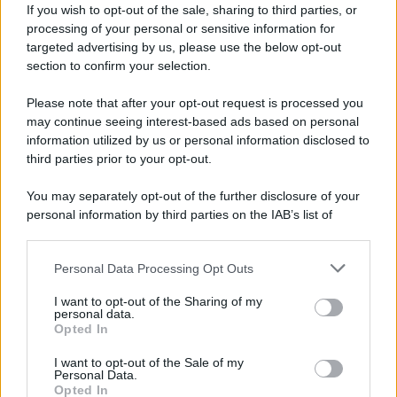
A Ceuta non e' "guerra ibrida"?
If you wish to opt-out of the sale, sharing to third parties, or
processing of your personal or sensitive information for
targeted advertising by us, please use the below opt-out
section to confirm your selection.
Please note that after your opt-out request is processed you
31 Luglio 2026 19:00
may continue seeing interest-based ads based on personal
information utilized by us or personal information disclosed to
third parties prior to your opt-out.
You may separately opt-out of the further disclosure of your
personal information by third parties on the IAB’s list of
downstream participants.
Personal Data Processing Opt Outs
This information may also be disclosed by us to third parties
on the IAB’s List of Downstream Participants that may further
I want to opt-out of the Sharing of my
disclose it to other third parties.
personal data.
Opted In
Please note that this website/app uses one or more Google
services and may gather and store information including but
I want to opt-out of the Sale of my
La schiena della guerra è spezzata
Personal Data.
not limited to your visit or usage behaviour. You may click to
Opted In
grant or deny consent to Google and its third-party tags to