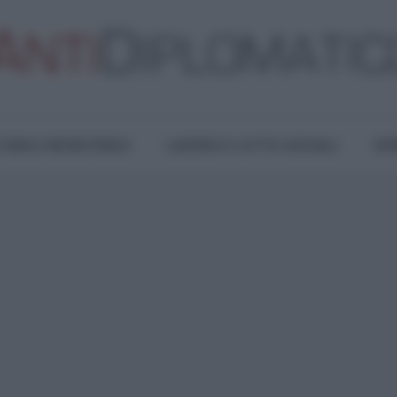
TURA E RESISTENZA
LAVORO E LOTTE SOCIALI
OPI