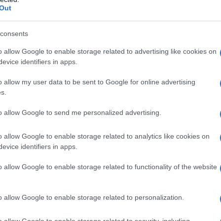
e la velocità di cui disponiamo?
Out
osa, ancora più “sconvolgente”. Dice che: “Non c’è
consents
n sia preceduto da un frenetico giro di denaro”;
o per il finanziamento dei gruppi islamisti radicali e
o allow Google to enable storage related to advertising like cookies on
evice identifiers in apps.
dai Paesi del Golfo Persico; dalle indagini della sua
he su strutture di appoggio ai terroristi situate
o allow my user data to be sent to Google for online advertising
s.
servitore dello Stato della serietà, delle capacità e
to allow Google to send me personalized advertising.
gli. E allora dobbiamo chiederci: perché parole come
una serie di Paesi (quelli che i nostri grandi giornali
o allow Google to enable storage related to analytics like cookies on
i moderati”) dei veri paria della comunità
evice identifiers in apps.
olfo Persico che tutti conosciamo per nome e
o allow Google to enable storage related to functionality of the website
e sanzioni e provvedimenti della comunità
mettere di aiutare il terrorismo? Non dovrebbero, quei
o a tagliare i loro legami con gli estremisti?
o allow Google to enable storage related to personalization.
ne con la strage di Nizza, anche se con il passare
o allow Google to enable storage related to security, including