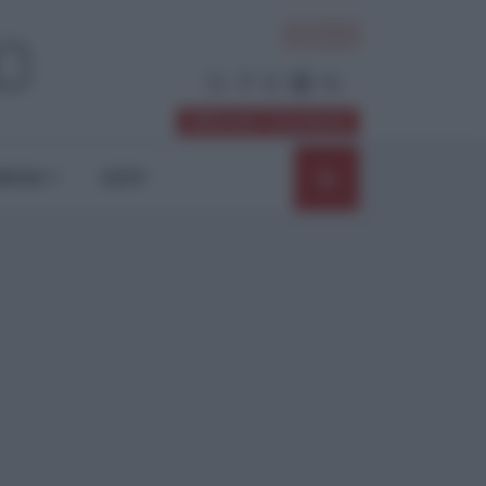
ACCEDI
Abbonati / Sostienici
NIONI
SHOP