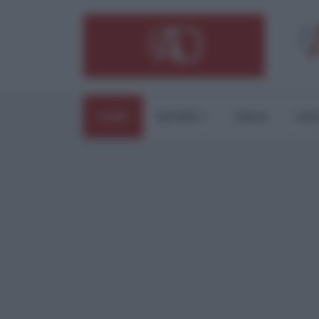
HOME
ESTERI
ITALIA
CUL