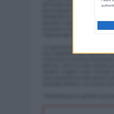
del tempo la presunta spinta is
authenti
lascia spazio a motivazioni più pe
Mohamed ce ne sono tanti, e da d
lavorano e spendono cifre enormi p
moschee e scuole coraniche wah
Pakistan alla Bosnia, dal Kosovo 
La risposta razionale, se vogliamo
non è guardare ogni migrante come
come pure si diceva) o inventarci
dell’Isis, che è un mero (anche se
diciamo “colpire” e non “trovare
caso avessimo le idee ancora con
antimafia Roberti. Lui, invece, le
*Pubblichiamo su gentile concess