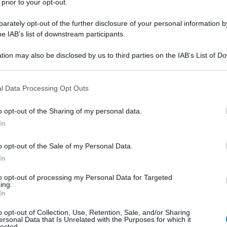
tavo sul telefonino per capire che cos’era successo
 prior to your opt-out.
sis… In un posto che conosco bene e dove
rately opt-out of the further disclosure of your personal information by
i giorni fa. Però, nello stesso tempo, pensavo anche
he IAB’s list of downstream participants.
 ore prima con le mie orecchie. All’East Forum 2016,
 nuova Europa: migrazioni, integrazione e
tion may also be disclosed by us to third parties on the IAB’s List of 
 Franco Roberti, il nostro procuratore nazionale
 that may further disclose it to other third parties.
iano di criminalità organizzata, uno dei più stimati
 that this website/app uses one or more Google services and may gath
l Data Processing Opt Outs
including but not limited to your visit or usage behaviour. You may click 
 to Google and its third-party tags to use your data for below specifi
ante i lavori, alcune constatazioni che per lui
o opt-out of the Sharing of my personal data.
ogle consent section.
 alla pochezza del dibattito politico italiano
In
empio, che “i terroristi non arrivano con i migranti”
 profitto organizzando il traffico di esseri umani,
o opt-out of the Sale of my Personal Data.
ffondendo tra di loro il verbo del radicalismo
In
tiva: al posto di guardare in cagnesco i migranti
to opt-out of processing my Personal Data for Targeted
emmo affrettarci a eliminare l’Isis e i suoi compari,
ing.
In
uno dei rami di questo meccanismo perverso? È
ando contro i jihadisti, accontentandoci di una guerra
o opt-out of Collection, Use, Retention, Sale, and/or Sharing
che le migrazioni) ci dicono che dovremmo lanciarci
ersonal Data that Is Unrelated with the Purposes for which it
lected.