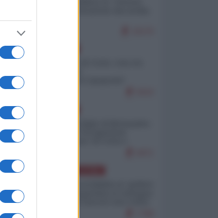
Quali sarebbero le “vittorie
ucraine” decantate dai media
italici?
10170
EUROPA
Invasione di Ceuta: cosa sta
accadendo
nell'enclave spagnola?
9210
EUROPA
Quando il figlio di Netanyahu
incitava "l'occupazione
musulmana" di Ceuta e
Melilla
8471
AMERICA LATINA
Dalla Convertibilità al "grillete
fiscal": l'Argentina si consegna
ai mercati (ancora una volta)
7788