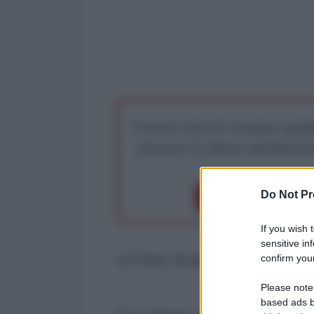
I nostri articoli saranno gratu
preserva la libera infor
Do Not Pr
Dona 1€
Don
If you wish 
sensitive in
confirm your
di Fulvio Scaglione*
-
occhidella
Please note
based ads b