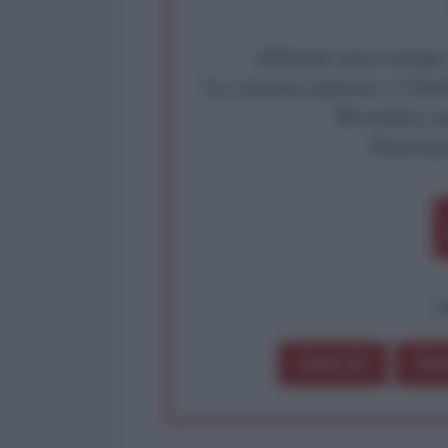
Abbiamo poco tempo pe
La censura imposta a l'Ant
Rivendica un
Partecip
op
Dona 1€
Don