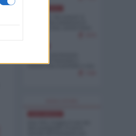
NORD-AMERICA
Il "mistero" dei numeri: il
governo Usa minimizza le
vittime in Iran, mentre fonti
interne...
7679
EUROPA
Mosca: le esercitazioni
nucleari di Germania e
Francia sono il preludio a una
guerra contro la Russia
7349
WORLD AFFAIRS
NORD-AMERICA
Iran-USA, scoppia il caso dei
dati manipolati: il nuovo
metodo del Pentagono per