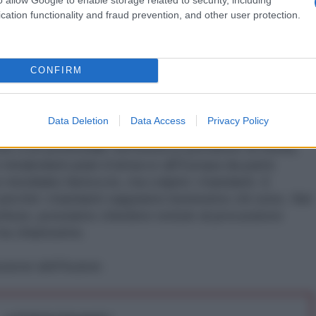
lamista che avrebbe spinto Mohamed Bouhlel ad agire
cation functionality and fraud prevention, and other user protection.
rsonali, al limite del disagio psichico. Perché di
ecenni i finanziatori dell’estremismo islamico
er indottrinarli e arruolarli. Le innumerevoli
CONFIRM
abite che nel tempo sono sorte ovunque, dal
al Belgio, proprio a questo servono.
Data Deletion
Data Access
Privacy Policy
 davvero vincere la battaglia contro il terrorismo,
 a un potenziale terrorista (o portatore di Ebola,
 mirabolanti piani d’attacco all’Europa da parte
 micidiale) fantoccio, ma colpire i mandanti. E
” perché i mandanti sappiamo benissimo chi sono. Nel
fuse, possiamo chiedere notizie al procuratore
 ha chiarissime.
ione dell'Autore.