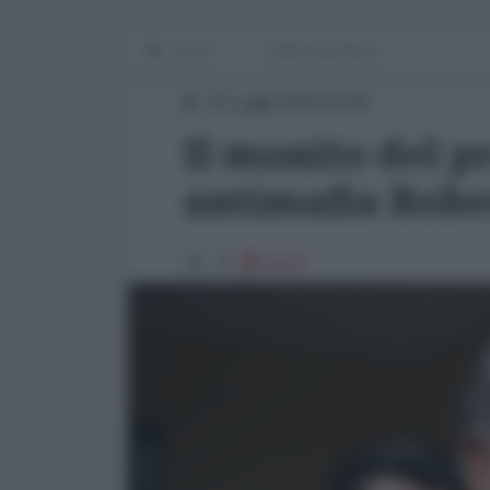
Home
notizia del giorno
15 Luglio 2016 20:00
Il monito del 
antimafia Robe
6129