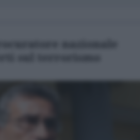
procuratore nazionale
rti sul terrorismo