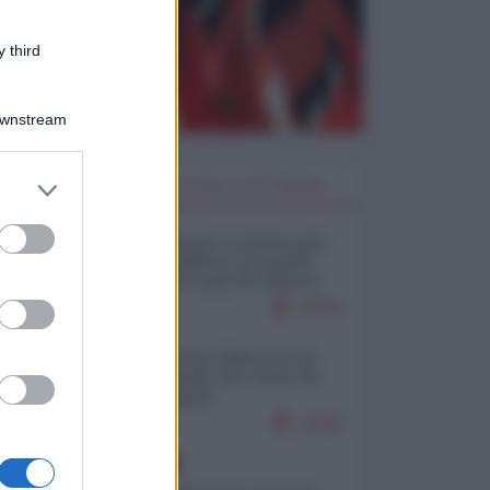
 third
Downstream
er and store
I PIÙ LETTI DELLA SETTIMANA
to grant or
ed purposes
Restare umani: la forma più
alta di ribellione al mondo
distopico di oggi (di Alberto
Bradanini)
20541
Ceuta: perché il Marocco fa
con noi quello che vuole (di
Alberto Negri)
12461
EUROPA