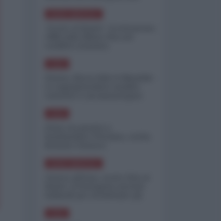
minimizzare le perdite
NORD-AMERICA
"Scorte al limite": il retroscena
CNN sulla difesa USA nel
conflitto iraniano
ASIA
Yemen, blocco Bab el-Mandab:
Le superpetroliere saudite
costrette a circumnavigare
l'Africa
ASIA
l'Iran era pronto a
bombardare l'Ucraina, cos'ha
fermato l'attacco
NORD-AMERICA
Guerra all'Iran, scorte USA al
limite: il Pentagono investe
miliardi per ricostituire gli
arsenali
ASIA