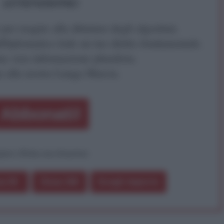
ATTENZIONE!
r reagire alla dittatura degli algoritmi.
iDiplomatico lede un tuo diritto fondamentale.
a vera informazione pluralista.
a alla nostra Lunga Marcia.
Abbonati!
pure effettua una donazione
a 5€
Dona 15€
Scegli importo