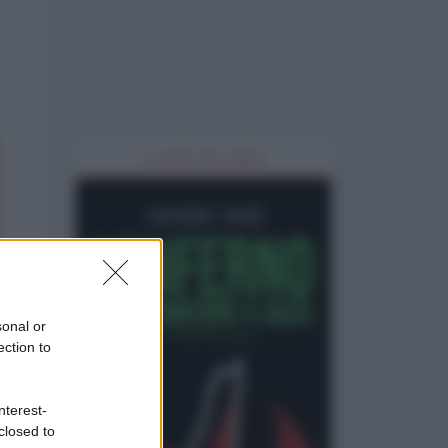
IL LIBRO DEL MESE
sonal or
ection to
nterest-
closed to