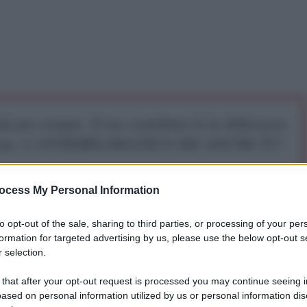
iti per sempre. Il tuo contributo fa la differenza:
mazione. L'ANTIDIPLOMATICO SEI ANCHE TU!
ocess My Personal Information
a 5€
Dona 15€
Scegli importo
to opt-out of the sale, sharing to third parties, or processing of your per
formation for targeted advertising by us, please use the below opt-out s
 selection.
guerra
 that after your opt-out request is processed you may continue seeing i
ased on personal information utilized by us or personal information dis