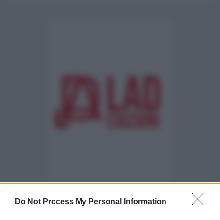
Do Not Process My Personal Information