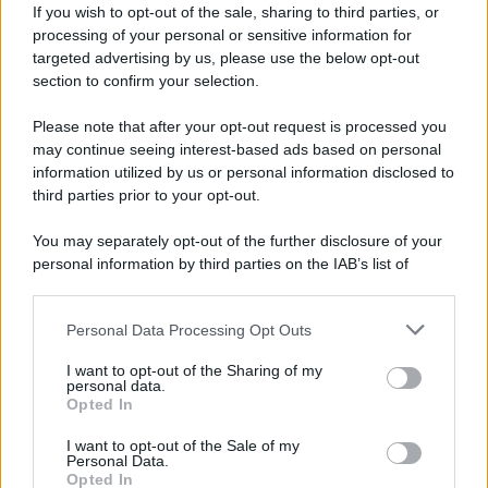
If you wish to opt-out of the sale, sharing to third parties, or
processing of your personal or sensitive information for
targeted advertising by us, please use the below opt-out
section to confirm your selection.
Please note that after your opt-out request is processed you
may continue seeing interest-based ads based on personal
information utilized by us or personal information disclosed to
third parties prior to your opt-out.
You may separately opt-out of the further disclosure of your
personal information by third parties on the IAB’s list of
downstream participants.
IL LIBRO DEL MESE
Personal Data Processing Opt Outs
This information may also be disclosed by us to third parties
on the IAB’s List of Downstream Participants that may further
I want to opt-out of the Sharing of my
disclose it to other third parties.
personal data.
Opted In
Please note that this website/app uses one or more Google
services and may gather and store information including but
I want to opt-out of the Sale of my
Personal Data.
not limited to your visit or usage behaviour. You may click to
Opted In
grant or deny consent to Google and its third-party tags to