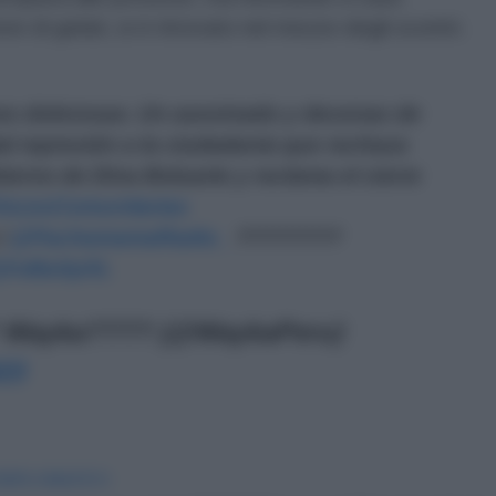
ore di gelati, si è ritrovato nel mezzo degli scontri.
es dolorosas. Un asesinado y decenas de
al represión a la ciudadanía que rechaza
ierno de Dina Boluarte y reclama el cierre
ocesComunitarias
/
@PachamamaRadio_
????????
/CjVsBaXpXL
Wayka???? (@WaykaPeru)
23
IDIPLOMATICO