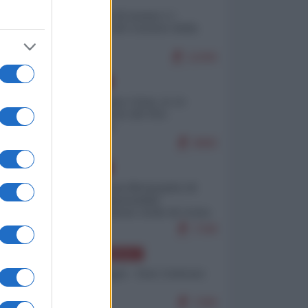
Il turismo di massa e i
"risvegli" del Corriere della
sera
11006
EUROPA
Cina, Russia e Iran, io ve
l’avevo detto (di Vito
Petrocelli)
9880
EUROPA
Petro accusa Netanyahu di
essere responsabile
"dell'invasione civile di Ceuta
da parte dei marocchini"
7348
NORD-AMERICA
Chris Hedges - Don Corleone
Trump
7289