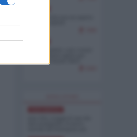
EUROPA
Ceuta, perché non mi aspetto
più nulla dall'UE
7009
EUROPA
Email trapelate: così i vertici
dell'MI5 hanno spinto per
mettere al bando l'IRGC
iraniano
5303
WORLD AFFAIRS
NORD-AMERICA
Iran-USA, scoppia il caso dei
dati manipolati: il nuovo
metodo del Pentagono per
minimizzare le perdite