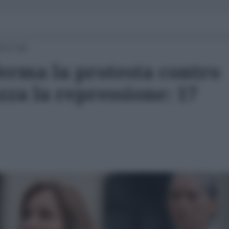
3 17:43
ferma la protesta contro
za la repressione: 17