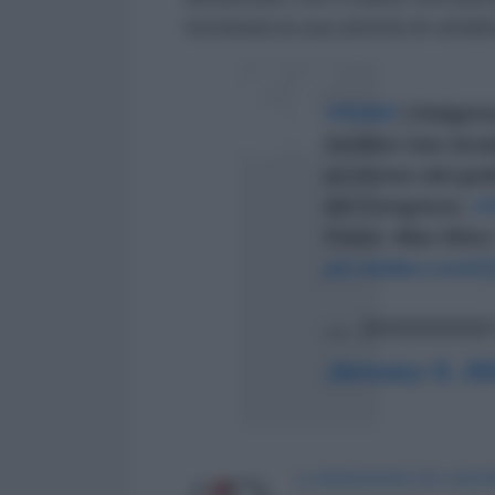
terminata la sua attività di vendit
#PUNO
| Imágen
heridos tras brut
acciones del gob
del Congreso.
#V
Fotos: Mas Nina 
pic.twitter.com
— ???????? 
January 9, 20
LA REDAZIONE DE L'ANT