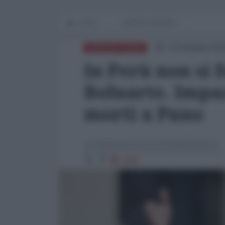
Home
WORLD AFFAIRS
10 Gennaio 202
AMERICA LATINA
In Perù non si 
Boluarte. Impaz
morti a Puno
La Redazione de l'AntiDiplomatico
2681