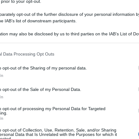
 prior to your opt-out.
te Pedro Castillo. Il sud del paese è in rivolta. La
o 17 morti e 30 feriti.
rately opt-out of the further disclosure of your personal information by
he IAB’s list of downstream participants.
io del difensore civico, la maggior parte dei
tion may also be disclosed by us to third parties on the IAB’s List of 
 avvenuti nei pressi dell'aeroporto di Juliaca, nel
 that may further disclose it to other third parties.
t del Paese, epicentro delle proteste che
 that this website/app uses one or more Google services and may gath
l Data Processing Opt Outs
 dimissioni dalla presidenza di Dina Boluarte e il
including but not limited to your visit or usage behaviour. You may click 
 to Google and its third-party tags to use your data for below specifi
o opt-out of the Sharing of my personal data.
ogle consent section.
In
duti durante le proteste scatenate in Perù dalla
o opt-out of the Sale of my Personal Data.
illo è salito a 45.
In
uarte, facendo riferimento alle proteste avvenute a
to opt-out of processing my Personal Data for Targeted
ing.
rmato - sfidando il ridicolo - di non comprendere le
In
o opt-out of Collection, Use, Retention, Sale, and/or Sharing
ersonal Data that Is Unrelated with the Purposes for which it
lected.