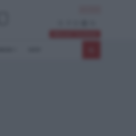
ACCEDI
Abbonati / Sostienici
NIONI
SHOP