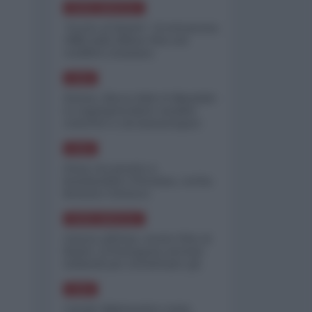
NORD-AMERICA
"Scorte al limite": il retroscena
CNN sulla difesa USA nel
conflitto iraniano
ASIA
Yemen, blocco Bab el-Mandab:
Le superpetroliere saudite
costrette a circumnavigare
l'Africa
ASIA
l'Iran era pronto a
bombardare l'Ucraina, cos'ha
fermato l'attacco
NORD-AMERICA
Guerra all'Iran, scorte USA al
limite: il Pentagono investe
miliardi per ricostituire gli
arsenali
ASIA
Canale diplomatico resta