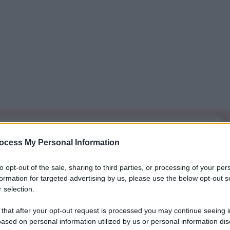
iti per sempre. Il tuo contributo fa la differenza:
ocess My Personal Information
mazione. L'ANTIDIPLOMATICO SEI ANCHE TU!
to opt-out of the sale, sharing to third parties, or processing of your per
formation for targeted advertising by us, please use the below opt-out s
a 5€
Dona 15€
Scegli importo
 selection.
 that after your opt-out request is processed you may continue seeing i
ased on personal information utilized by us or personal information dis
 brutale delle proteste scatenate dalla destituzione e