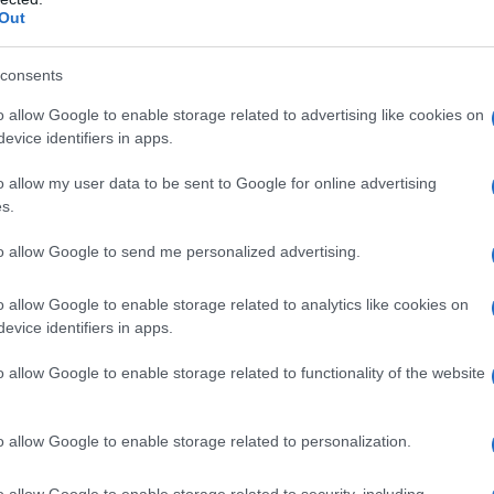
 chiedendo (...) È un pretesto per continuare a
Out
o la presidente durante un incontro con i membri del
consents
o allow Google to enable storage related to advertising like cookies on
temente le dimissioni del governo provvisorio di
evice identifiers in apps.
 liberazione di Pedro Castillo. La presidente ha
o allow my user data to be sent to Google for online advertising
ci non sono nelle mie mani. L'unica cosa che avevo in
s.
e l'abbiamo già proposto al Congresso".
to allow Google to send me personalized advertising.
sione quando è giunta la notizia delle vittime a Puno,
o allow Google to enable storage related to analytics like cookies on
are per poter "guardare al sud del Paese" e "occuparsi
evice identifiers in apps.
o stati assistiti". "Nella pace e nell'ordine tutto può
iolenza e al caos diventa più complicato e difficile”.
o allow Google to enable storage related to functionality of the website
el Perù ha invitato le forze dell'ordine a "fare un
o allow Google to enable storage related to personalization.
nale della forza" e ha sollecitato la Procura a
iarire i fatti relativi alla repressione brutale delle
o allow Google to enable storage related to security, including