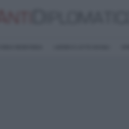
TURA E RESISTENZA
LAVORO E LOTTE SOCIALI
OPI