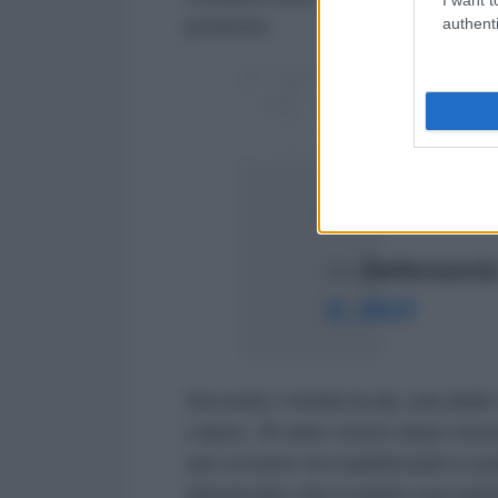
authenti
proteste.
Solicitamos a las
necesario y prop
@FiscaliaPeru
a 
permita esclarece
— Defensoría
9, 2023
Secondo i media locali, una delle
López, 35 anni, morto dopo essere
uno scontro tra manifestanti e pol
denunciato che il marito non part