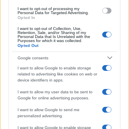
Saudita
use your data for below specified purposes in below Google
I want to opt-out of processing my
consent section.
Personal Data for Targeted Advertising.
Opted In
I want to opt-out of Collection, Use,
03 Agosto 2026 08:00
Retention, Sale, and/or Sharing of my
Personal Data that Is Unrelated with the
Purposes for which it was collected.
Opted Out
Google consents
I want to allow Google to enable storage
related to advertising like cookies on web or
device identifiers in apps.
I want to allow my user data to be sent to
Google for online advertising purposes.
I want to allow Google to send me
"Una guerra illegale": Trump minimizza le
personalized advertising.
perdite in Iran, ma i dati lo smentiscono
I want to allow Google to enable storage