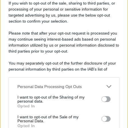
Guerra all'Iran, scorte USA al limite: il
If you wish to opt-out of the sale, sharing to third parties, or
Pentagono investe miliardi per ricostituire
processing of your personal or sensitive information for
gli arsenali
targeted advertising by us, please use the below opt-out
section to confirm your selection.
Please note that after your opt-out request is processed you
04 Agosto 2026 09:00
may continue seeing interest-based ads based on personal
information utilized by us or personal information disclosed to
third parties prior to your opt-out.
You may separately opt-out of the further disclosure of your
personal information by third parties on the IAB’s list of
downstream participants.
Personal Data Processing Opt Outs
This information may also be disclosed by us to third parties
on the IAB’s List of Downstream Participants that may further
I want to opt-out of the Sharing of my
disclose it to other third parties.
personal data.
Opted In
Please note that this website/app uses one or more Google
services and may gather and store information including but
I want to opt-out of the Sale of my
Personal Data.
Canale diplomatico resta aperto: cosa si
not limited to your visit or usage behaviour. You may click to
Opted In
sono detti i ministri di Iran e Arabia
grant or deny consent to Google and its third-party tags to