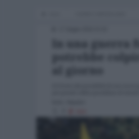
Home
GUERRE E IMPERIALISMO
17 Giugno 2016 21:52
In una guerra 
potrebbe colpir
al giorno
Di fronte alla possibilità di una nuova
più grande raffica quotidiana di missili
fonte: Hispantv
3969