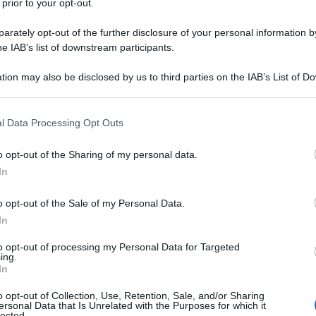
 prior to your opt-out.
ione delle forze di guerra israeliane (IDF), ha
rately opt-out of the further disclosure of your personal information by
he IAB’s list of downstream participants.
i missili che il Movimento di Resistenza Islamico in
re contro Israele in un possibile conflitto.
tion may also be disclosed by us to third parties on the IAB’s List of 
 that may further disclose it to other third parties.
 registrati nella seconda guerra del Libano sul fronte
 that this website/app uses one or more Google services and may gath
l Data Processing Opt Outs
ci fino a 1200 razzi al giorno, che sarà
including but not limited to your visit or usage behaviour. You may click 
 to Google and its third-party tags to use your data for below specifi
lo scenario che abbiamo conosciuto", ha avvertito
o opt-out of the Sharing of my personal data.
ogle consent section.
e forze di guerra del regime di Tel Aviv
.
In
o opt-out of the Sale of my Personal Data.
esercito di occupazione israeliano durante la
In
6, ha anche aggiunto che più di "protezione fisica",
orza mentale".
to opt-out of processing my Personal Data for Targeted
ing.
In
o opt-out of Collection, Use, Retention, Sale, and/or Sharing
ersonal Data that Is Unrelated with the Purposes for which it
lected.