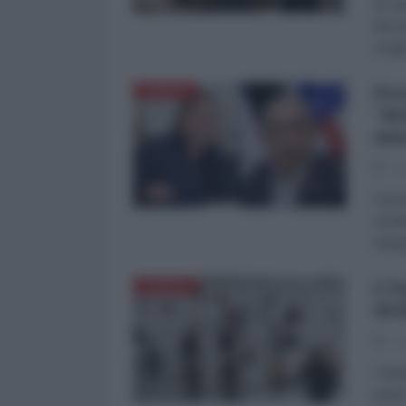
di Fa
dimos
Aragh
Pet
EUROPA
"de
mar
02
Il pr
israe
Spagn
L'E
EUROPA
del
01
Cinqu
punta