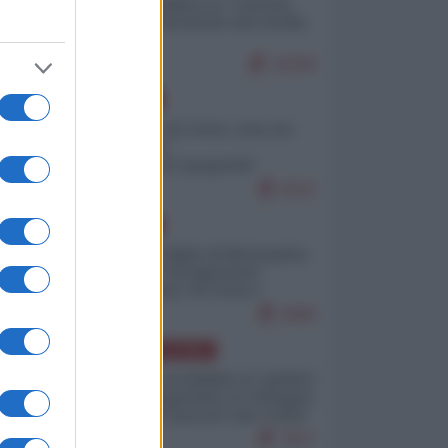
Quali sarebbero le “vittorie
ucraine” decantate dai media
italici?
10259
EUROPA
Invasione di Ceuta: cosa sta
accadendo
nell'enclave spagnola?
9222
EUROPA
Quando il figlio di Netanyahu
incitava "l'occupazione
musulmana" di Ceuta e
Melilla
8489
AMERICA LATINA
Dalla Convertibilità al "grillete
fiscal": l'Argentina si consegna
ai mercati (ancora una volta)
7817