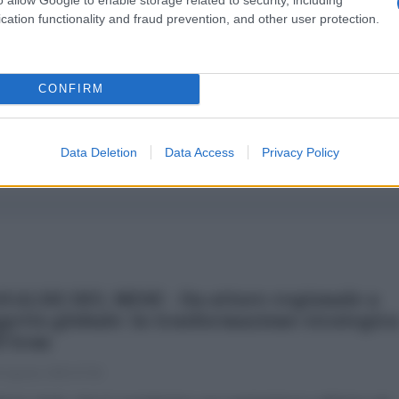
cation functionality and fraud prevention, and other user protection.
CONFIRM
Data Deletion
Data Access
Privacy Policy
NALISI DEL MESE - Da attore regionale a
getto globale: la trasformazione strategic
l'Iran
 Agosto 2026 07:00