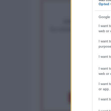
Opted 
Google 
Abbiamo poco tempo pe
I want t
La censura imposta a l'Ant
web or d
Rivendica un
I want t
Partecip
purpose
I want 
I want t
web or d
op
I want t
or app.
Dona 1€
Don
I want t
I want t