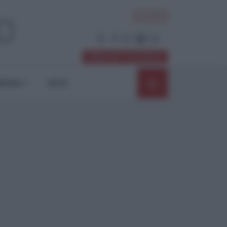
ACCEDI
Abbonati / Sostienici
NIONI
SHOP