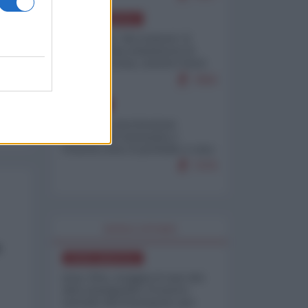
NORD-AMERICA
Il "mistero" dei numeri: il
governo Usa minimizza le
vittime in Iran, mentre fonti
interne...
7683
EUROPA
Mosca: le esercitazioni
nucleari di Germania e
Francia sono il preludio a una
guerra contro la Russia
7370
WORLD AFFAIRS
a
NORD-AMERICA
Iran-USA, scoppia il caso dei
dati manipolati: il nuovo
metodo del Pentagono per