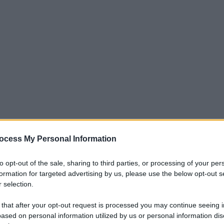
ocess My Personal Information
iti per sempre. Il tuo contributo fa la differenza:
mazione. L'ANTIDIPLOMATICO SEI ANCHE TU!
to opt-out of the sale, sharing to third parties, or processing of your per
formation for targeted advertising by us, please use the below opt-out s
 selection.
a 5€
Dona 15€
Scegli importo
 that after your opt-out request is processed you may continue seeing i
ased on personal information utilized by us or personal information dis