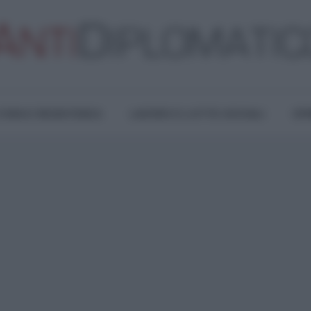
TURA E RESISTENZA
LAVORO E LOTTE SOCIALI
OPI