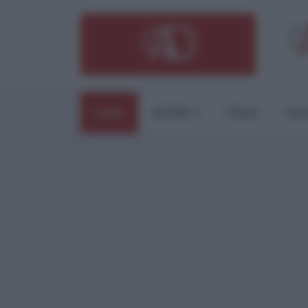
HOME
ESTERI
ITALIA
CUL