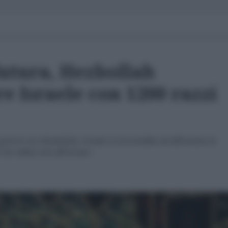
futura, Hezbollah
e Israele con 1200 razzi
 guerra con Hezbollah, Israele si troverebbe ad affrontare la
 che abbia mai affrontato.