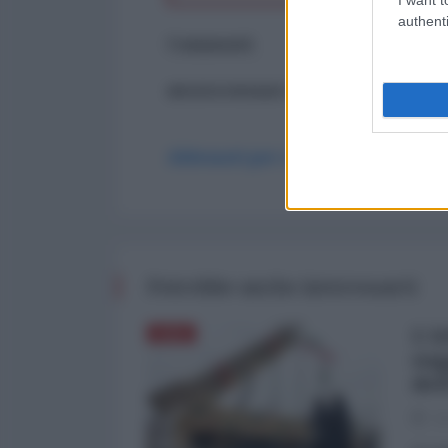
authenti
Commenti
ancora nessun commento
Abbonati per commentare
Potrebbe anche interessarti
L'A
ASIA
sog
del
03