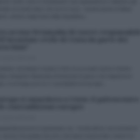
brizio Verde «Non li consideriamo una superpotenza e abbiamo già
trato al mondo intero che non lo sono». Queste parole di Abbas
chi, ministro degli Esteri della Repubblica...
ro accusa Netanyahu di essere responsabil
ll'invasione civile di Ceuta da parte dei
occhini"
 Agosto 2026 15:15
esidente colombiano Gustavo Petro ha accusato il primo ministro
liano Benjamin Netanyahu di finanziare la grave crisi migratoria in
a. In un lungo post su X, il presidente ha tracciato...
uropa si smaschera a Ceuta: il palcoscenico
le contraddizioni europee
 Agosto 2026 16:23
antamila persone in quarantotto ore. Tremila all'ora, nei momenti di
. Numeri che parlano da soli e che hanno trasformato Ceuta in un