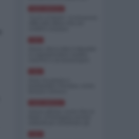
minimizzare le perdite
NORD-AMERICA
"Scorte al limite": il retroscena
CNN sulla difesa USA nel
conflitto iraniano
e
ASIA
Yemen, blocco Bab el-Mandab:
Le superpetroliere saudite
costrette a circumnavigare
l'Africa
ASIA
l'Iran era pronto a
bombardare l'Ucraina, cos'ha
fermato l'attacco
NORD-AMERICA
Guerra all'Iran, scorte USA al
limite: il Pentagono investe
miliardi per ricostituire gli
arsenali
ASIA