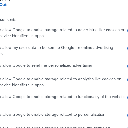
Out
ATTENZIONE!
consents
r reagire alla dittatura degli algoritmi.
o allow Google to enable storage related to advertising like cookies on
iDiplomatico lede un tuo diritto fondamentale.
evice identifiers in apps.
a vera informazione pluralista.
o allow my user data to be sent to Google for online advertising
a alla nostra Lunga Marcia.
s.
to allow Google to send me personalized advertising.
Abbonati!
o allow Google to enable storage related to analytics like cookies on
evice identifiers in apps.
pure effettua una donazione
o allow Google to enable storage related to functionality of the website
a 5€
Dona 15€
Scegli importo
o allow Google to enable storage related to personalization.
o allow Google to enable storage related to security, including