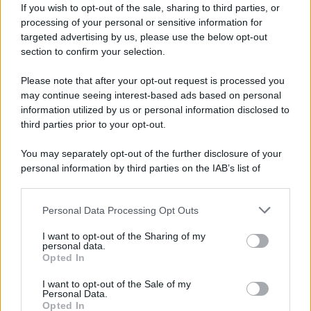
If you wish to opt-out of the sale, sharing to third parties, or
processing of your personal or sensitive information for
targeted advertising by us, please use the below opt-out
section to confirm your selection.
Berlino salva la privacy delle chat online –
Please note that after your opt-out request is processed you
ma il rischio censura resta all’orizzonte
may continue seeing interest-based ads based on personal
17 Ottobre 2025 13:00
information utilized by us or personal information disclosed to
third parties prior to your opt-out.
You may separately opt-out of the further disclosure of your
#
UNA
FINESTRA
APERTA
personal information by third parties on the IAB’s list of
downstream participants.
Una finestra aperta
Personal Data Processing Opt Outs
This information may also be disclosed by us to third parties
on the IAB’s List of Downstream Participants that may further
I want to opt-out of the Sharing of my
disclose it to other third parties.
personal data.
Opted In
Please note that this website/app uses one or more Google
services and may gather and store information including but
I want to opt-out of the Sale of my
La governance cinese vista dai
Personal Data.
not limited to your visit or usage behaviour. You may click to
rappresentanti italiani e la visione dello
Opted In
grant or deny consent to Google and its third-party tags to