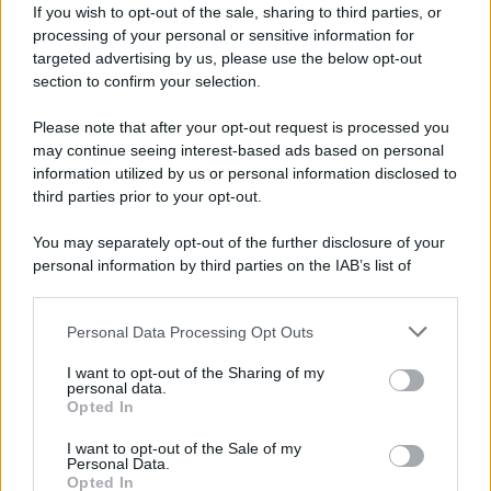
If you wish to opt-out of the sale, sharing to third parties, or
processing of your personal or sensitive information for
targeted advertising by us, please use the below opt-out
section to confirm your selection.
Please note that after your opt-out request is processed you
may continue seeing interest-based ads based on personal
information utilized by us or personal information disclosed to
third parties prior to your opt-out.
You may separately opt-out of the further disclosure of your
personal information by third parties on the IAB’s list of
downstream participants.
Personal Data Processing Opt Outs
This information may also be disclosed by us to third parties
on the IAB’s List of Downstream Participants that may further
I want to opt-out of the Sharing of my
disclose it to other third parties.
personal data.
Opted In
Please note that this website/app uses one or more Google
services and may gather and store information including but
I want to opt-out of the Sale of my
Personal Data.
not limited to your visit or usage behaviour. You may click to
Opted In
grant or deny consent to Google and its third-party tags to