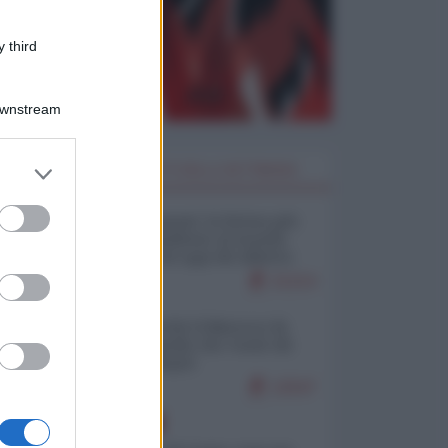
 third
Downstream
er and store
I PIÙ LETTI DELLA SETTIMANA
to grant or
ed purposes
Restare umani: la forma più
alta di ribellione al mondo
distopico di oggi (di Alberto
Bradanini)
21214
Ceuta: perché il Marocco fa
con noi quello che vuole (di
Alberto Negri)
12547
EUROPA