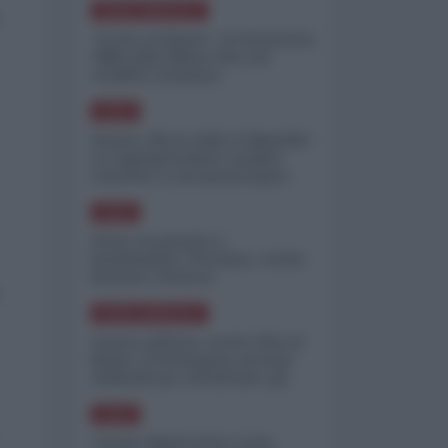
NORD-AMERICA
"Scorte al limite": il retroscena
CNN sulla difesa USA nel
conflitto iraniano
ASIA
Yemen, blocco Bab el-Mandab:
Le superpetroliere saudite
costrette a circumnavigare
l'Africa
ASIA
l'Iran era pronto a
bombardare l'Ucraina, cos'ha
fermato l'attacco
NORD-AMERICA
Guerra all'Iran, scorte USA al
limite: il Pentagono investe
miliardi per ricostituire gli
arsenali
ASIA
Canale diplomatico resta