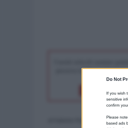
I nostri articoli saranno gratu
preserva la libera infor
Do Not Pr
Dona 1€
Don
If you wish 
sensitive in
confirm your
Please note
di Fabrizio Poggi per l'AntiDiplo
based ads b