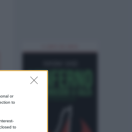
IL LIBRO DEL MESE
sonal or
ection to
nterest-
closed to