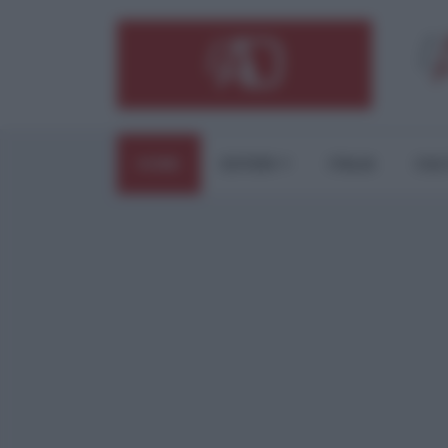
HOME
ESTERI
ITALIA
CUL