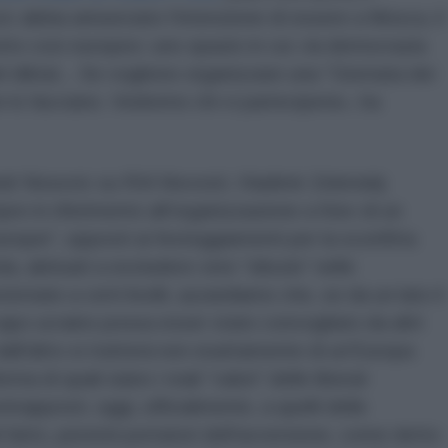
c abbia annunciato l'intenzione di essere a Mosca, il
utto così europeo: uno spazio in cui «la democrazia
l diktat... Se vogliono organizzare una “Giornata dei
e lo facciano. Vedremo chi vi parteciperà», ha
ndr Nosovic su RIA Novosti, Vladimir Zelenskij
re in riferimento all'organizzazione a Kiev di un
europei”, opposti ai festeggiamenti per la sconfitta
a, abituati a escludere vere “idiozie” nelle
ternate a certi livelli, azzardiamo che, se da un lato il
capo ucraino possa esser stato convogliato da altri
dall'altro si tratterà non esattamente di un'Europa
a di quali siano i reali “valori” delle liberal-
rapposti, oggi, ufficialmente, a quelli delle
i fatto, perenni portatori dell'avversione, come detto