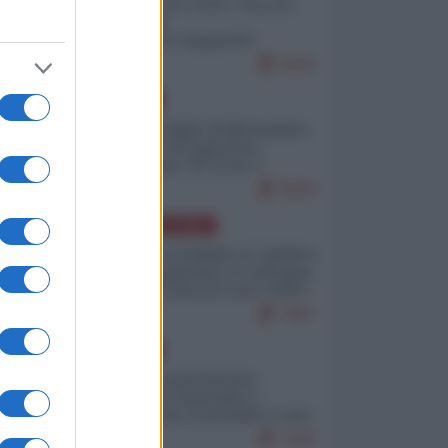
Invasione di Ceuta: cosa sta
accadendo
nell'enclave spagnola?
9242
EUROPA
Quando il figlio di Netanyahu
incitava "l'occupazione
musulmana" di Ceuta e
Melilla
8558
AMERICA LATINA
Dalla Convertibilità al "grillete
fiscal": l'Argentina si consegna
ai mercati (ancora una volta)
7867
EUROPA
Mosca: le esercitazioni
nucleari di Germania e
Francia sono il preludio a una
guerra contro la Russia
7403