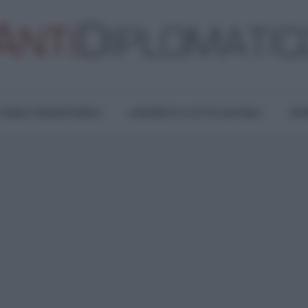
TURA E RESISTENZA
LAVORO E LOTTE SOCIALI
OPI