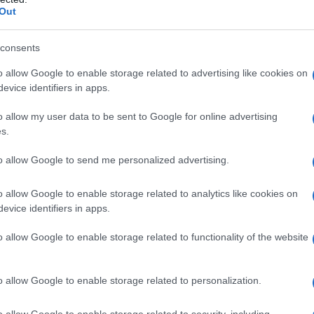
Out
consents
rla.
o allow Google to enable storage related to advertising like cookies on
evice identifiers in apps.
corsi, come l'acrimonia che suscita nei beceri di
toria sul nazifascismo non sia dovuta soltanto alla loro
o allow my user data to be sent to Google for online advertising
tto al livore antisovietico che data, praticamente,
s.
r molti aspetti forzata “alleanza” anti-hitleriana. Un
to allow Google to send me personalized advertising.
di come la vittoria sul nazifascismo sia stata
 non di fetidi “valori UE”, ma di ben più limpide
o allow Google to enable storage related to analytics like cookies on
evice identifiers in apps.
zione d'Ottobre, vive e operanti nelle coscienze dei
li stessi sentimenti e aspirazioni di rivoluzione
o allow Google to enable storage related to functionality of the website
grande maggioranza dei combattenti antifascisti e
pei. Ammettere questo, per i guerrafondai reazionari e
o allow Google to enable storage related to personalization.
opee, significherebbe screditare se stessi e ridurre,
i” che altro non esprimono se non gli interessi dei
o allow Google to enable storage related to security, including