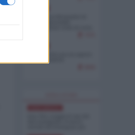
EUROPA
Petro accusa Netanyahu di
essere responsabile
"dell'invasione civile di Ceuta
da parte dei marocchini"
7075
EUROPA
Ceuta, perché non mi aspetto
più nulla dall'UE
6846
WORLD AFFAIRS
NORD-AMERICA
Iran-USA, scoppia il caso dei
dati manipolati: il nuovo
metodo del Pentagono per
minimizzare le perdite