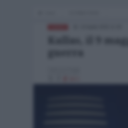
Home
IN PRIMO PIANO
19 Aprile 2025 11:00
EUROPA
Kallas, il 9 mag
guerra
Fabrizio Poggi
9872