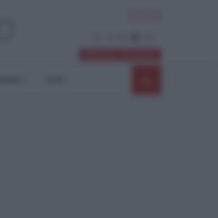
ACCEDI
Abbonati / Sostienici
NIONI
SHOP