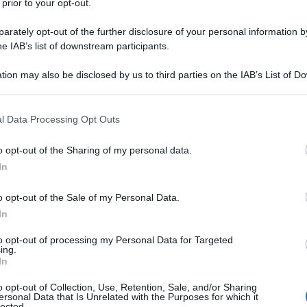
 prior to your opt-out.
rately opt-out of the further disclosure of your personal information by
he IAB’s list of downstream participants.
boliche nell'allora Unione Sovietica: il 7 Novembre,
ttobre e il 9 Maggio, Giornata della Vittoria nella
tion may also be disclosed by us to third parties on the IAB’s List of 
 that may further disclose it to other third parties.
oli dell'URSS contro la Germania fascista. Per
ario rammentare i motivi per cui, ormai da anni, di
 that this website/app uses one or more Google services and may gath
l Data Processing Opt Outs
including but not limited to your visit or usage behaviour. You may click 
a e, per di più, nell'occasione della parata militare
 to Google and its third-party tags to use your data for below specifi
o opt-out of the Sharing of my personal data.
adimir Putin declama i propri saluti, ha sinora coperto
ogle consent section.
In
iù rappresentativo della piazza Rossa: il mausoleo di
dirlo apertamente, che la vittoria sul nazifascismo
o opt-out of the Sale of my Personal Data.
li ideali socialisti impersonati e concretizzati dal
In
Partito dei bolscevichi, né con la successiva
to opt-out of processing my Personal Data for Targeted
o, con la formazione di una coscienza socialista che
ing.
In
iche dell'Unione nella collettiva aspirazione a un
ragioni di spazio e dato che più di una volta se ne è
o opt-out of Collection, Use, Retention, Sale, and/or Sharing
ersonal Data that Is Unrelated with the Purposes for which it
itiamo a ribadire di non condividere affatto le scelte
lected.