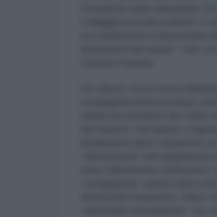
Presidente serbo Aleksandar Vuci
9 Maggio) avrà dei problemi. È t
si è trasformata in democrazia de
discendenti dei nazisti” - beh, ch
concluso Karasëv.
Per idiozia, scrive invece Aleksa
svergognerà l'intera Europa, semp
raduno di sostenitori dei “valori 
del nazismo. Per quanto ci riguard
dichiarazioni altrui, soprattutto es
“dilettantismo” del nazigolpista-
verso l'allestimento dell'evento, 
“svergognata”, quanto della conferm
democrazie europeiste. Valori cont
“autocrazie euroasiatiche”, ma, d