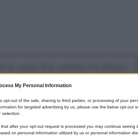
iti per sempre. Il tuo contributo fa la differenza:
mazione. L'ANTIDIPLOMATICO SEI ANCHE TU!
ocess My Personal Information
a 5€
Dona 15€
Scegli importo
to opt-out of the sale, sharing to third parties, or processing of your per
formation for targeted advertising by us, please use the below opt-out s
 selection.
 that after your opt-out request is processed you may continue seeing i
matico
ased on personal information utilized by us or personal information dis