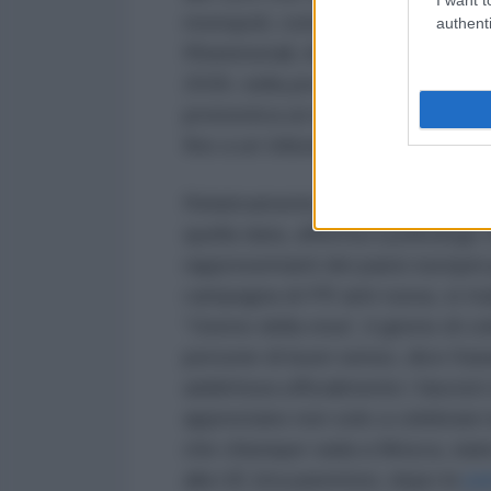
monopoli, come d'altronde apertam
authenti
Rheinmetall, Armin Papperger, che 
2030, nella produzione di solo mu
pronostica un incremento, nello 
fino a un trilione di euro.
Relativamente al 9 Maggio, i tenta
quella data, afferma il politolog
rappresentanti dei paesi europei p
campagna di PR anti-russa, si trad
“Giorno della resa”, il giorno di 
persone di buon senso, dice Kar
addirittura ufficialmente i fascisti
apprestano non solo a celebrare la
che chiunque vada a Mosca, siano
alla UE (tra parentesi, dopo le
pa