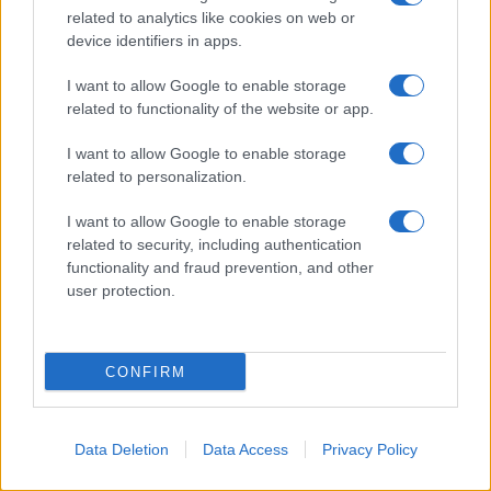
Venezuela
related to analytics like cookies on web or
device identifiers in apps.
31 Luglio 2026 17:23
I want to allow Google to enable storage
La presidente incaricata del Venezuela, Delcy Rodríguez,
related to functionality of the website or app.
ha affermato che il Paese terrà nuove elezioni quando le
I want to allow Google to enable storage
circostanze saranno favorevoli. A suo avviso, ciò avverrà
related to personalization.
quando...
I want to allow Google to enable storage
CINA
related to security, including authentication
functionality and fraud prevention, and other
user protection.
CONFIRM
Data Deletion
Data Access
Privacy Policy