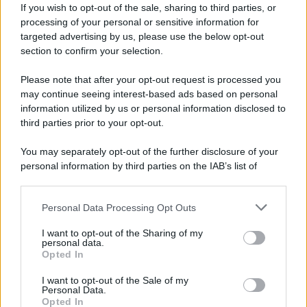
If you wish to opt-out of the sale, sharing to third parties, or
processing of your personal or sensitive information for
targeted advertising by us, please use the below opt-out
section to confirm your selection.
Please note that after your opt-out request is processed you
may continue seeing interest-based ads based on personal
information utilized by us or personal information disclosed to
third parties prior to your opt-out.
You may separately opt-out of the further disclosure of your
Quanto sarebbe davvero "tranquillo" un
personal information by third parties on the IAB’s list of
"divorzio" tra Russia e Armenia?
downstream participants.
Personal Data Processing Opt Outs
This information may also be disclosed by us to third parties
on the IAB’s List of Downstream Participants that may further
I want to opt-out of the Sharing of my
disclose it to other third parties.
personal data.
11 Maggio 2026 16:49
Opted In
Please note that this website/app uses one or more Google
services and may gather and store information including but
I want to opt-out of the Sale of my
Personal Data.
not limited to your visit or usage behaviour. You may click to
Opted In
grant or deny consent to Google and its third-party tags to